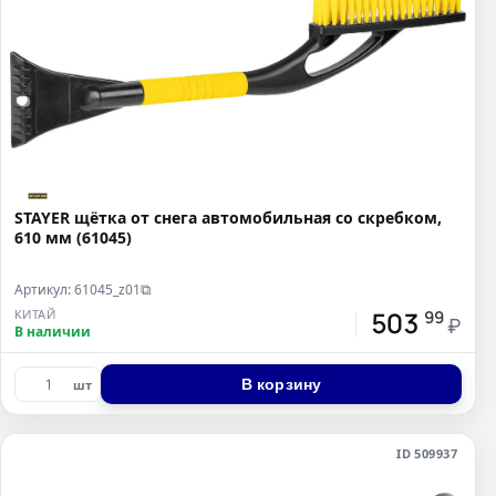
STAYER щётка от снега автомобильная со скребком,
610 мм (61045)
Артикул: 61045_z01
⧉
503
КИТАЙ
99
₽
В наличии
В корзину
шт
ID 509937