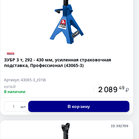
ЗУБР 3 т, 292 - 430 мм, усиленная страховочная
подставка, Профессионал (43065-3)
Артикул: 43065-3_z01
⧉
2 089
КИТАЙ
49
₽
В наличии
В корзину
шт
ID 392709