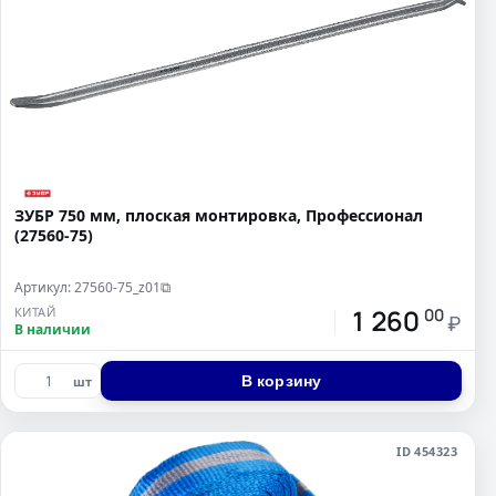
ЗУБР 750 мм, плоская монтировка, Профессионал
(27560-75)
Артикул: 27560-75_z01
⧉
1 260
КИТАЙ
00
₽
В наличии
В корзину
шт
ID 454323