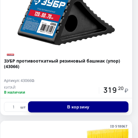
ЗУБР противооткатный резиновый башмак (упор)
(43066)
Артикул: 43066
⧉
319
КИТАЙ
20
₽
В наличии
В корзину
шт
ID 518067