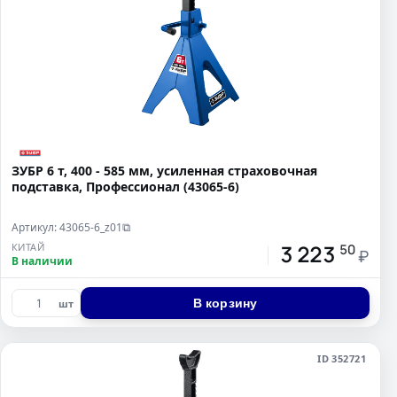
ЗУБР 6 т, 400 - 585 мм, усиленная страховочная
подставка, Профессионал (43065-6)
Артикул: 43065-6_z01
⧉
3 223
КИТАЙ
50
₽
В наличии
В корзину
шт
ID 352721