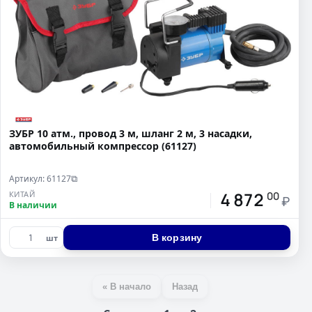
ЗУБР 10 атм., провод 3 м, шланг 2 м, 3 насадки,
автомобильный компрессор (61127)
Артикул: 61127
⧉
4 872
КИТАЙ
00
₽
В наличии
В корзину
шт
« В начало
Назад