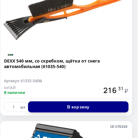
DEXX 540 мм, со скребком, щётка от снега
автомобильная (61035-540)
Артикул: 61035-540
⧉
216
КИТАЙ
31
₽
В наличии
В корзину
шт
ID 570230