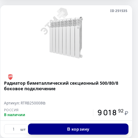
ID 251535
Радиатор биметаллический секционный 500/80/8
боковое подключение
Артикул: RTRB250008
⧉
9 018
РОССИЯ
92
₽
В наличии
В корзину
шт