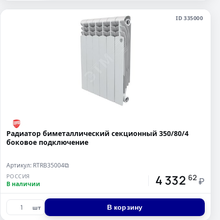
ID 335000
Радиатор биметаллический секционный 350/80/4
боковое подключение
Артикул: RTRB35004
⧉
4 332
РОССИЯ
62
₽
В наличии
В корзину
шт