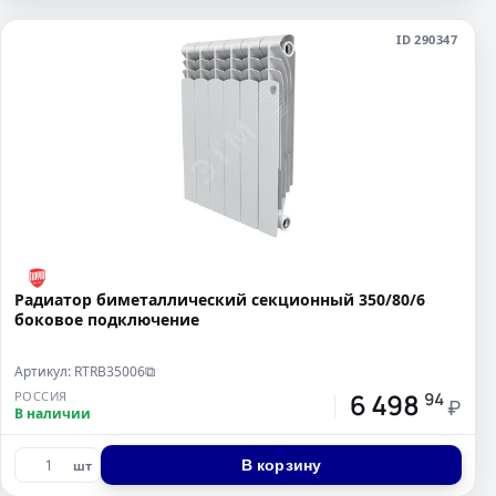
ID 290347
Радиатор биметаллический секционный 350/80/6
боковое подключение
Артикул: RTRB35006
⧉
6 498
РОССИЯ
94
₽
В наличии
В корзину
шт