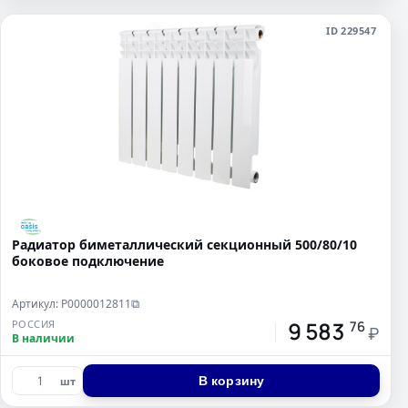
ID 229547
Радиатор биметаллический секционный 500/80/10
боковое подключение
Артикул: Р0000012811
⧉
9 583
РОССИЯ
76
₽
В наличии
В корзину
шт