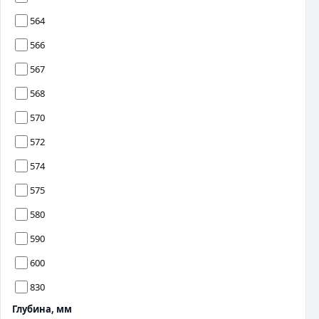
564
566
567
568
570
572
574
575
580
590
600
830
Глубина, мм