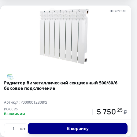
ID 289530
Радиатор биметаллический секционный 500/80/6
боковое подключение
Артикул: Р0000012808
⧉
5 750
РОССИЯ
25
₽
В наличии
В корзину
шт