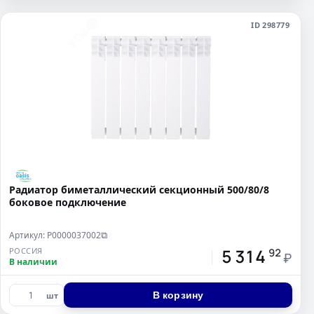
ID 298779
Радиатор биметаллический секционный 500/80/8
боковое подключение
Артикул: Р0000037002
⧉
5 314
РОССИЯ
92
₽
В наличии
В корзину
шт