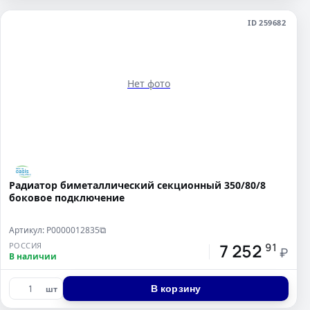
ID 259682
Нет фото
Радиатор биметаллический секционный 350/80/8
боковое подключение
Артикул: Р0000012835
⧉
7 252
РОССИЯ
91
₽
В наличии
В корзину
шт