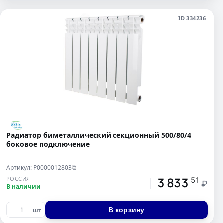
ID 334236
Радиатор биметаллический секционный 500/80/4
боковое подключение
Артикул: Р0000012803
⧉
3 833
РОССИЯ
51
₽
В наличии
В корзину
шт