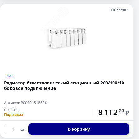
ID 727903
Радиатор биметаллический секционный 200/100/10
боковое подключение
Артикул: Р0000151869
⧉
8 112
РОССИЯ
23
₽
Под заказ
В корзину
шт