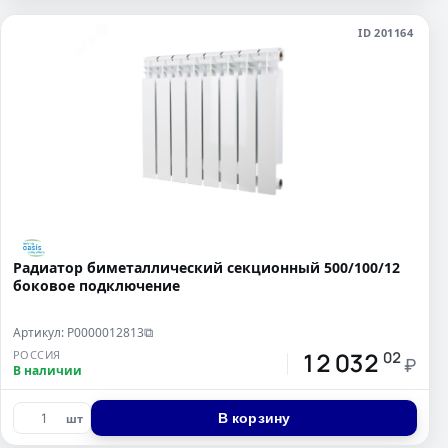
ID 201164
Радиатор биметаллический секционный 500/100/12
боковое подключение
Артикул: Р0000012813
⧉
12 032
РОССИЯ
02
₽
В наличии
В корзину
шт