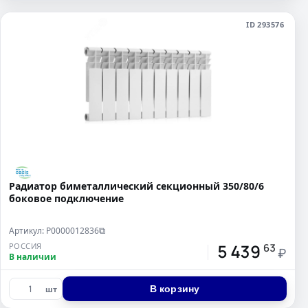
ID 293576
Радиатор биметаллический секционный 350/80/6
боковое подключение
Артикул: Р0000012836
⧉
5 439
РОССИЯ
63
₽
В наличии
В корзину
шт