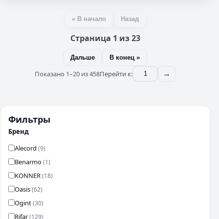
« В начало
Назад
Страница 1 из 23
Дальше
В конец »
Показано 1–20 из 458
Перейти к:
→
Фильтры
Бренд
Alecord
(9)
Benarmo
(1)
KONNER
(18)
Oasis
(62)
Ogint
(30)
Rifar
(129)