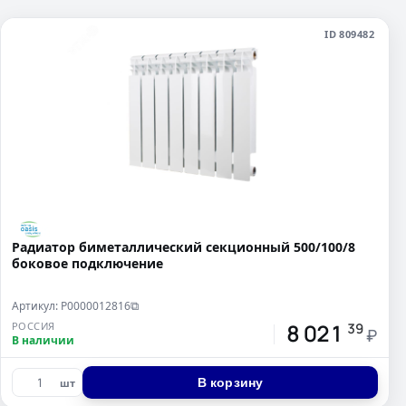
ID 809482
Радиатор биметаллический секционный 500/100/8
боковое подключение
Артикул: Р0000012816
⧉
8 021
РОССИЯ
39
₽
В наличии
В корзину
шт