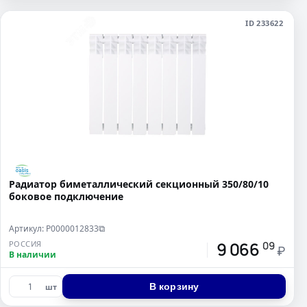
ID 233622
Радиатор биметаллический секционный 350/80/10
боковое подключение
Артикул: Р0000012833
⧉
9 066
РОССИЯ
09
₽
В наличии
В корзину
шт