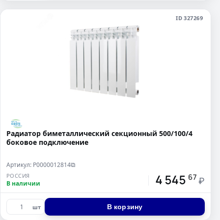
ID 327269
Радиатор биметаллический секционный 500/100/4
боковое подключение
Артикул: Р0000012814
⧉
4 545
РОССИЯ
67
₽
В наличии
В корзину
шт