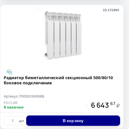
ID 272890
Радиатор биметаллический секционный 500/80/10
боковое подключение
Артикул: Р0000036998
⧉
6 643
РОССИЯ
67
₽
В наличии
В корзину
шт