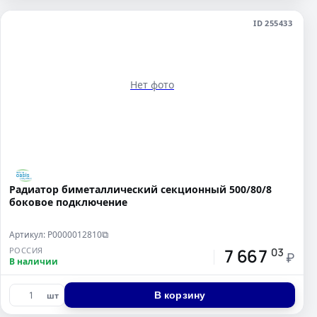
ID 255433
Нет фото
Радиатор биметаллический секционный 500/80/8
боковое подключение
Артикул: Р0000012810
⧉
7 667
РОССИЯ
03
₽
В наличии
В корзину
шт