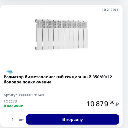
ID 212201
Радиатор биметаллический секционный 350/80/12
боковое подключение
Артикул: Р0000012834
⧉
10 879
РОССИЯ
36
₽
В наличии
В корзину
шт