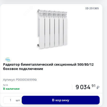
ID 251305
Радиатор биметаллический секционный 500/80/12
боковое подключение
Артикул: Р0000036999
⧉
9 034
N/A
91
₽
В наличии
В корзину
шт