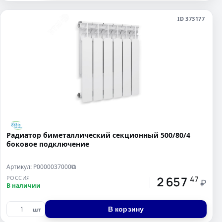
ID 373177
Радиатор биметаллический секционный 500/80/4
боковое подключение
Артикул: Р0000037000
⧉
2 657
РОССИЯ
47
₽
В наличии
В корзину
шт