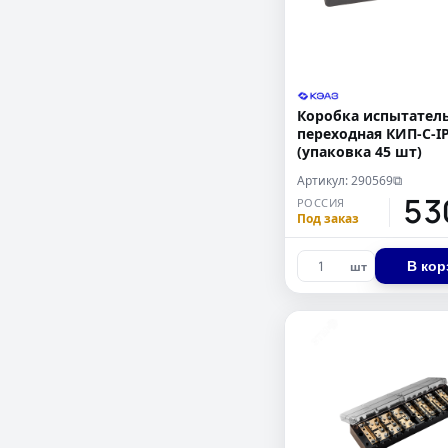
Коробка испытател
переходная КИП-С-IP
(упаковка 45 шт)
Артикул: 290569
⧉
53
РОССИЯ
Под заказ
В кор
шт