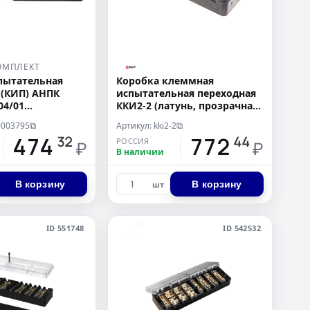
ОМПЛЕКТ
пытательная
Коробка клеммная
 (КИП) АНПК
испытательная переходная
04/01
ККИ2-2 (латунь, прозрачная
я)
крышка)
0003795
Артикул: kki2-2
⧉
⧉
474
772
32
44
РОССИЯ
₽
₽
В наличии
В корзину
В корзину
шт
ID 551748
ID 542532