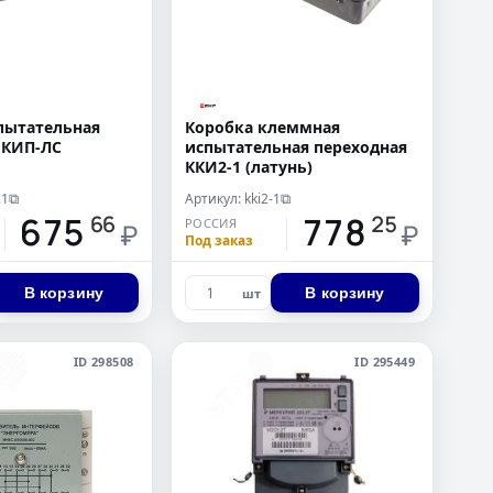
пытательная
Коробка клеммная
 КИП-ЛС
испытательная переходная
ККИ2-1 (латунь)
21
Артикул: kki2-1
⧉
⧉
675
778
66
25
РОССИЯ
₽
₽
Под заказ
В корзину
В корзину
шт
ID 298508
ID 295449