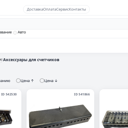
Доставка
Оплата
Сервис
Контакты
звание
Авто
и
/
Аксессуары для счетчиков
чанию
Цена ↑
Цена ↓
ID 542530
ID 541866