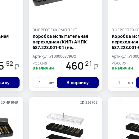
ЭНЕРГОТЕХКОМПЛЕКТ
ЭНЕРГОТЕХК
ьная
Коробка испытательная
Коробка ис
переходная (КИП) АНПК
переходная
687.228.001-04 (не
687.228.001-
прозрачная)
(прозрачна
Артикул: УТ000003796
Артикул: УТ00
⧉
5
460
52
21
РОССИЯ
РОССИЯ
₽
₽
В наличии
В наличии
зину
В корзину
шт
шт
ID 491069
ID 556705