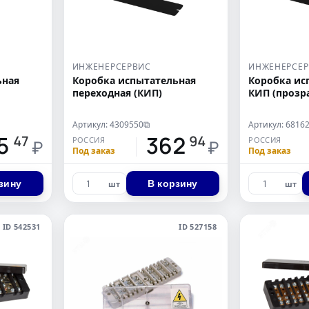
ИНЖЕНЕРСЕРВИС
ИНЖЕНЕРСЕ
ьная
Коробка испытательная
Коробка ис
переходная (КИП)
КИП (прозр
Артикул: 4309550
Артикул: 6816
⧉
5
362
47
94
РОССИЯ
РОССИЯ
₽
₽
Под заказ
Под заказ
зину
В корзину
шт
шт
ID 542531
ID 527158