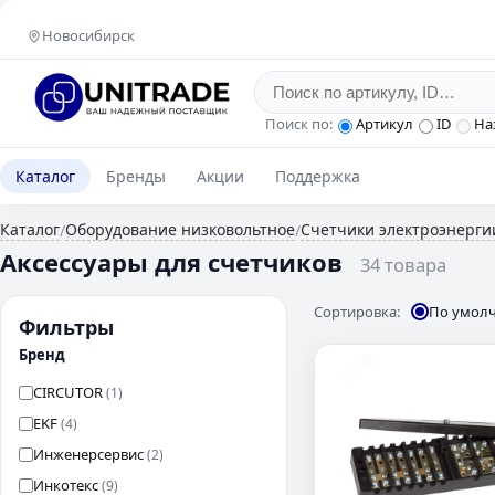
Новосибирск
Поиск по:
Артикул
ID
На
Каталог
Бренды
Акции
Поддержка
Каталог
Оборудование низковольтное
Счетчики электроэнерги
/
/
Аксессуары для счетчиков
34 товара
Сортировка:
По умол
Фильтры
Бренд
CIRCUTOR
(1)
EKF
(4)
Инженерсервис
(2)
Инкотекс
(9)