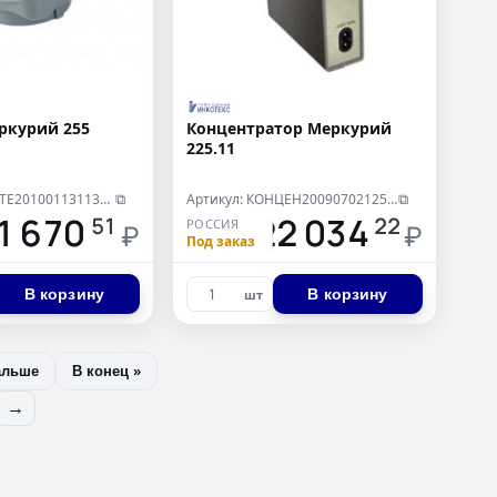
ркурий 255
Концентратор Меркурий
225.11
Артикул: АДАПТЕ20100113113430
Артикул: КОНЦЕН20090702125812
⧉
⧉
1 670
22 034
51
22
РОССИЯ
₽
₽
Под заказ
В корзину
В корзину
шт
альше
В конец »
→