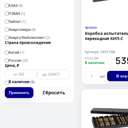
КЭАЗ
(6)
ПЭМИ
(1)
Тайпит
(1)
Энергомера
(8)
Коробка испытател
ЭнергоТехКомплект
(2)
переходная КИП-С
Страна происхождения
Артикул: 245519
⧉
Китай
(1)
53
РОССИЯ
Россия
(33)
В наличии
Цена, ₽
В кор
шт
В наличии
(5)
Сбросить
Применить