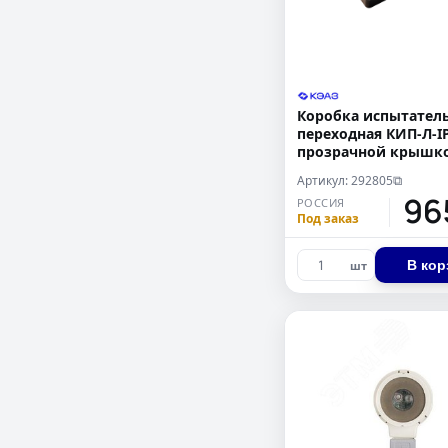
Коробка испытател
переходная КИП-Л-IP
прозрачной крышк
(упаковка 45 шт)
Артикул: 292805
⧉
96
РОССИЯ
Под заказ
В кор
шт