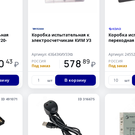
ьная
Коробка испытательная к
Коробка ис
20-
электросчетчикам КИМ У3
переходная
Артикул: 43Б43КИУ3Э
Артикул: 2455
⧉
0
578
43
89
РОССИЯ
РОССИЯ
₽
₽
Под заказ
Под заказ
зину
В корзину
шт
шт
ID 491071
ID 316675