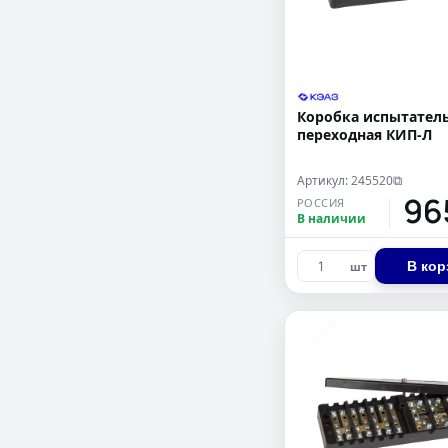
Коробка испытател
переходная КИП-Л
Артикул: 245520
⧉
96
РОССИЯ
В наличии
В кор
шт