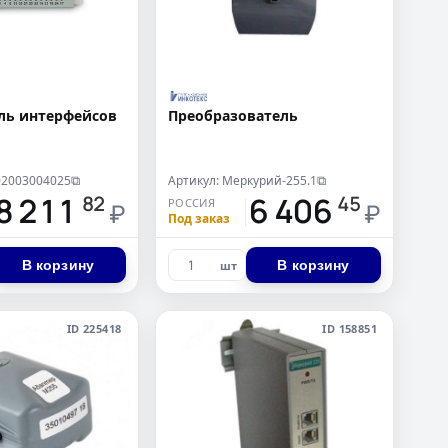
ль интерфейсов
Преобразователь
02003004025
Артикул: Меркурий-255.1
⧉
⧉
8 211
6 406
82
45
РОССИЯ
₽
₽
Под заказ
В корзину
В корзину
шт
ID 225418
ID 158851