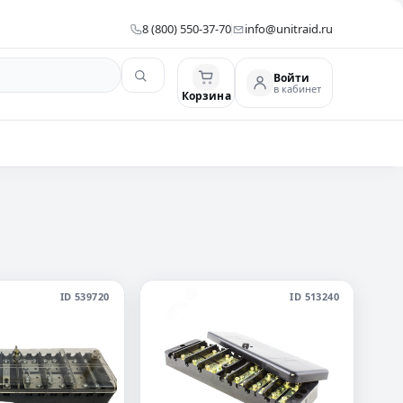
8 (800) 550-37-70
info@unitraid.ru
Войти
в кабинет
Корзина
ID 539720
ID 513240