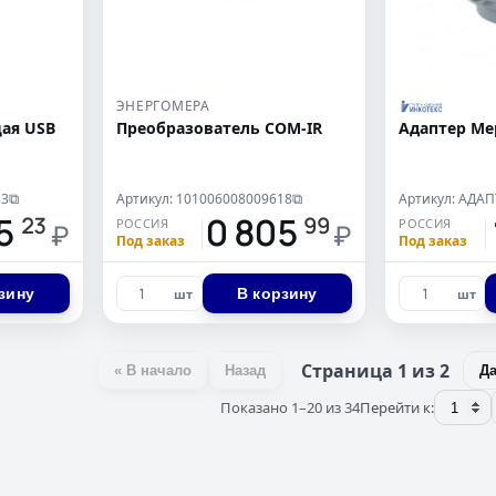
ЭНЕРГОМЕРА
ая USB
Преобразователь COM-IR
Адаптер Ме
33
Артикул: 101006008009618
⧉
⧉
55
10 805
1
23
99
РОССИЯ
РОССИЯ
₽
₽
Под заказ
Под заказ
зину
В корзину
шт
шт
Страница 1 из 2
« В начало
Назад
Д
Показано 1–20 из 34
Перейти к: