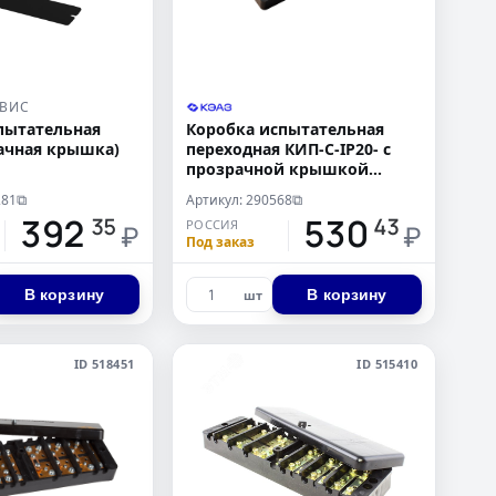
РВИС
пытательная
Коробка испытательная
ачная крышка)
переходная КИП-С-IP20- с
прозрачной крышкой
(упаковка 45 шт)
281
Артикул: 290568
⧉
⧉
392
530
35
43
РОССИЯ
₽
₽
Под заказ
В корзину
В корзину
шт
ID 518451
ID 515410