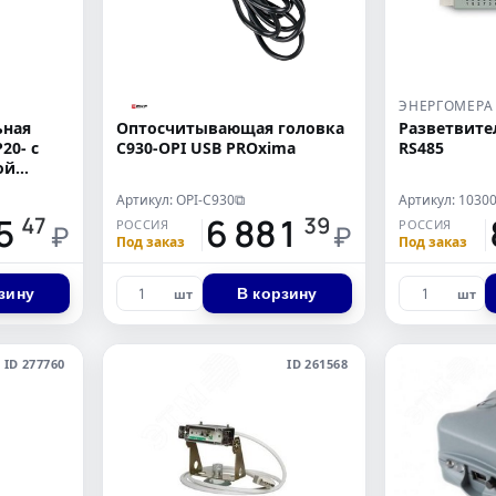
ЭНЕРГОМЕРА
ьная
Оптосчитывающая головка
Разветвите
20- с
C930-OPI USB PROxima
RS485
ой
Артикул: OPI-C930
Артикул: 1030
⧉
5
6 881
47
39
РОССИЯ
РОССИЯ
₽
₽
Под заказ
Под заказ
зину
В корзину
шт
шт
ID 277760
ID 261568