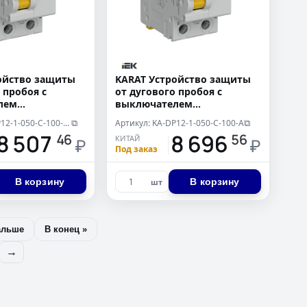
ойство защиты
KARAT Устройство защиты
 пробоя с
от дугового пробоя с
лем
выключателем
еским
автоматическим
Артикул: KA-DP12-1-050-C-100-AC
Артикул: KA-DP12-1-050-C-100-A
⧉
⧉
ального тока
дифференциального тока
8 507
18 696
46
56
КИТАЙ
100мА тип AC IEK
1P+N C 50А 100мА тип A IEK
₽
₽
Под заказ
В корзину
В корзину
шт
альше
В конец »
→