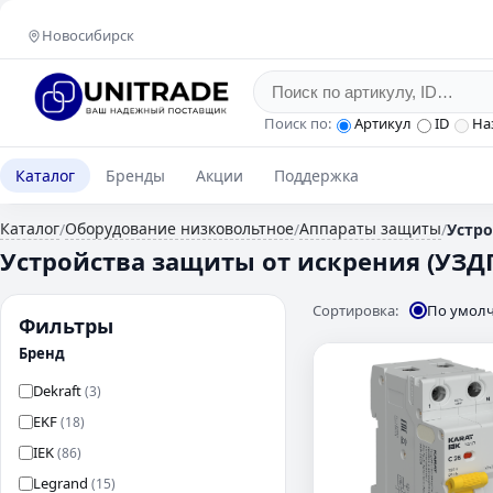
Новосибирск
Поиск по:
Артикул
ID
На
Каталог
Бренды
Акции
Поддержка
Каталог
Оборудование низковольтное
Аппараты защиты
/
/
/
Устро
Устройства защиты от искрения (УЗД
Сортировка:
По умол
Фильтры
Бренд
Dekraft
(3)
EKF
(18)
IEK
(86)
Legrand
(15)