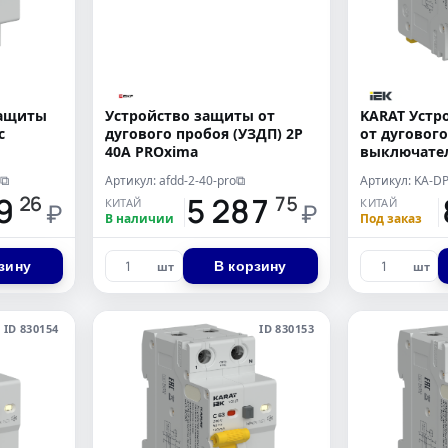
защиты
Устройство защиты от
KARAT Устр
c
дугового пробоя (УЗДП) 2P
от дугового
40А PROxima
выключате
 C 10A
автоматич
Артикул: afdd-2-40-pro
⧉
⧉
дифференци
19
15 287
1
26
75
КИТАЙ
КИТАЙ
1P+N C 63А 
₽
₽
В наличии
Под заказ
зину
В корзину
шт
шт
ID 830154
ID 830153