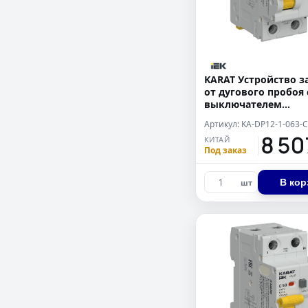
KARAT Устройство 
от дугового пробоя 
выключателем
автоматическим
дифференциального
18 5
КИТАЙ
1P+N C 63А 100мА ти
Под заказ
В кор
шт