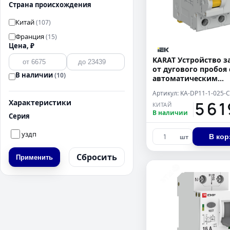
Страна происхождения
Китай
(107)
Франция
(15)
Цена, ₽
KARAT Устройство 
от дугового пробоя 
В наличии
(10)
автоматическим
выключателем 1P+N
Артикул: KA-DP11-1-025-C
IEK
15 6
Характеристики
КИТАЙ
В наличии
Серия
уздп
В кор
шт
Сбросить
Применить