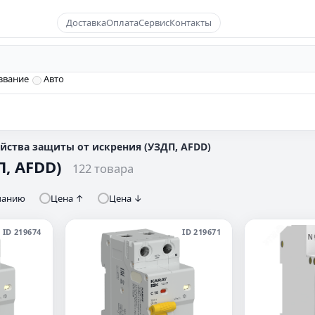
Доставка
Оплата
Сервис
Контакты
звание
Авто
йства защиты от искрения (УЗДП, AFDD)
П, AFDD)
122 товара
чанию
Цена ↑
Цена ↓
ID 219674
ID 219671