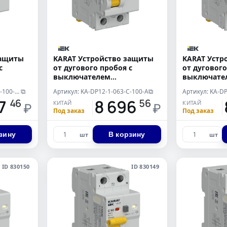
защиты
KARAT Устройство защиты
KARAT Устр
с
от дугового пробоя с
от дугового
выключателем
выключате
автоматическим
автоматич
Артикул: KA-DP12-1-063-C-100-AC
Артикул: KA-DP12-1-063-C-100-A
⧉
⧉
 тока
дифференциального тока
дифференци
07
18 696
1
46
56
КИТАЙ
КИТАЙ
п AC IEK
1P+N C 63А 100мА тип A IEK
1P+N C 63А 
₽
₽
Под заказ
Под заказ
зину
В корзину
шт
шт
ID 830150
ID 830149