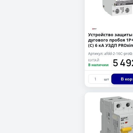
Устройство защиты
дугового пробоя 1P
(C) 6 кА УЗДП PROxi
Артикул: afdd-2-16C-pro
⧉
15 4
КИТАЙ
В наличии
В кор
шт