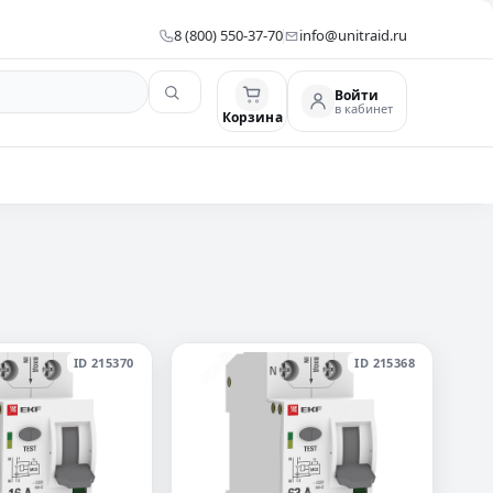
8 (800) 550-37-70
info@unitraid.ru
Войти
в кабинет
Корзина
ID 215370
ID 215368