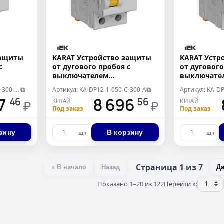
защиты
KARAT Устройство защиты
KARAT Устр
с
от дугового пробоя с
от дугового
выключателем
выключате
автоматическим
автоматич
Артикул: KA-DP12-1-050-C-300-AC
Артикул: KA-DP12-1-050-C-300-A
⧉
⧉
 тока
дифференциального тока
дифференци
07
18 696
1
46
56
КИТАЙ
КИТАЙ
п AC IEK
1P+N C 50А 300мА тип A IEK
1P+N C 50А 
₽
₽
Под заказ
Под заказ
зину
В корзину
шт
шт
Страница 1 из 7
« В начало
Назад
Д
Показано 1–20 из 122
Перейти к: