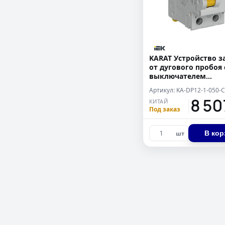
KARAT Устройство 
от дугового пробоя 
выключателем
автоматическим
дифференциального
18 5
КИТАЙ
1P+N C 50А 300мА ти
Под заказ
В кор
шт