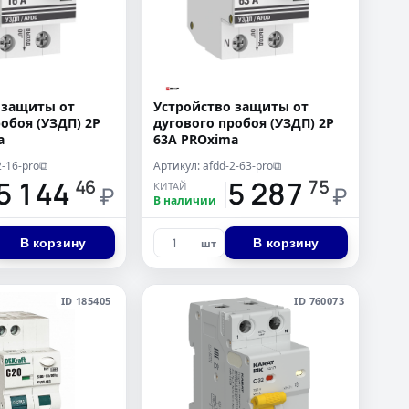
 защиты от
Устройство защиты от
обоя (УЗДП) 2P
дугового пробоя (УЗДП) 2P
a
63А PROxima
2-16-pro
Артикул: afdd-2-63-pro
⧉
⧉
5 144
15 287
46
75
КИТАЙ
₽
₽
В наличии
В корзину
В корзину
шт
ID 185405
ID 760073