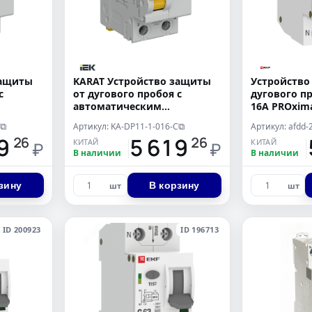
защиты
KARAT Устройство защиты
Устройство
c
от дугового пробоя c
дугового пр
автоматическим
16А PROxim
 C 25A
выключателем 1P+N C 16A
Артикул: KA-DP11-1-016-C
Артикул: afdd-
⧉
⧉
IEK
19
15 619
1
26
26
КИТАЙ
КИТАЙ
₽
₽
В наличии
В наличии
зину
В корзину
шт
шт
ID 200923
ID 196713