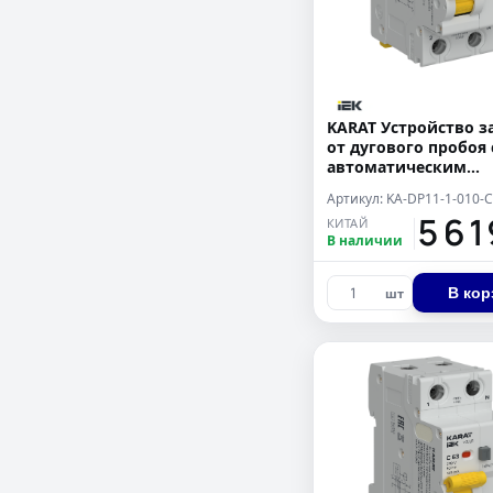
KARAT Устройство 
от дугового пробоя 
автоматическим
выключателем 1P+N
Артикул: KA-DP11-1-010-C
IEK
15 6
КИТАЙ
В наличии
В кор
шт