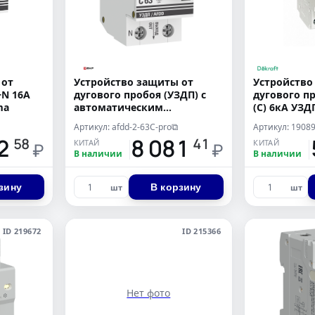
 от
Устройство защиты от
Устройство
+N 16А
дугового пробоя (УЗДП) с
дугового п
ma
автоматическим
(C) 6кА УЗД
выключателем 1P+N 63А (C)
Артикул: afdd-2-63C-pro
Артикул: 1908
⧉
6кА PROxima
92
18 081
1
58
41
КИТАЙ
КИТАЙ
₽
₽
В наличии
В наличии
зину
В корзину
шт
шт
ID 219672
ID 215366
Нет фото