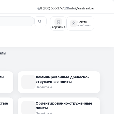
8 (800) 550-37-70
info@unitraid.ru
Войти
в кабинет
Корзина
алы
ты
Ламинированные древесно-
стружечные плиты
Перейти →
стые
Ориентированно-стружечные
плиты
Перейти →