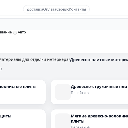
Доставка
Оплата
Сервис
Контакты
звание
Авто
Материалы для отделки интерьера
/
Древесно-плитные матери
в
локнистые плиты
Древесно-стружечные пли
Перейти →
 щиты
Мягкие древесно-волокни
плиты
Перейти →