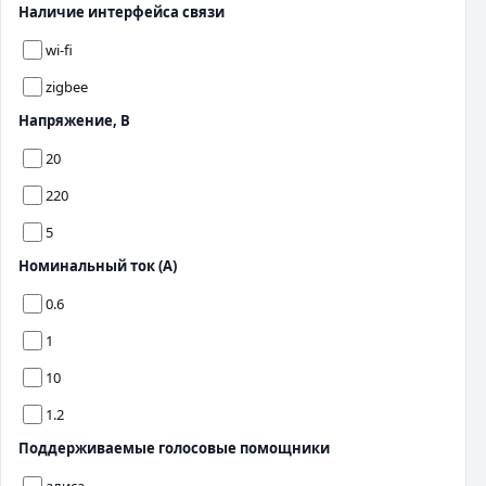
Наличие интерфейса связи
wi-fi
zigbee
Напряжение, В
20
220
5
Номинальный ток (А)
0.6
1
10
1.2
Поддерживаемые голосовые помощники
алиса