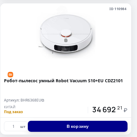
ID 110984
Робот-пылесос умный Robot Vacuum S10+EU CDZ2101
Артикул: BHR6368EU
⧉
34 692
КИТАЙ
21
₽
Под заказ
В корзину
шт