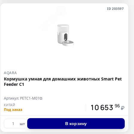
ID 203597
AQARA
Кормушка умная для домашних животных Smart Pet
Feeder C1
Артикул: PETC1-M01
⧉
10 653
КИТАЙ
96
₽
Под заказ
В корзину
шт