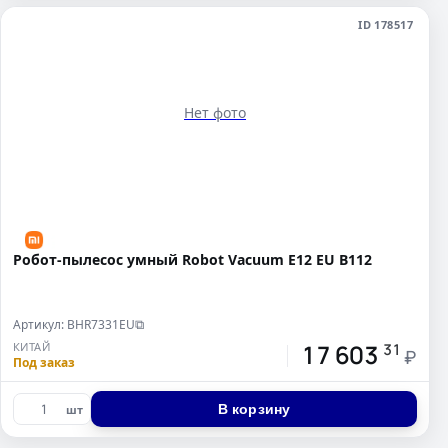
ID 178517
Нет фото
Робот-пылесос умный Robot Vacuum E12 EU B112
Артикул: BHR7331EU
⧉
17 603
КИТАЙ
31
₽
Под заказ
В корзину
шт