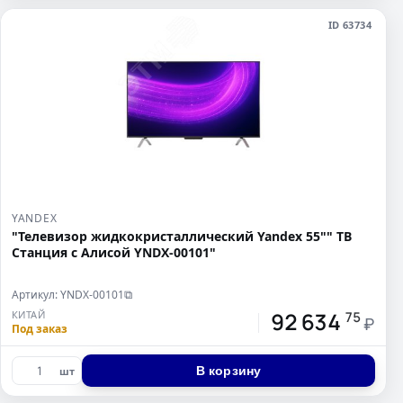
ID 63734
YANDEX
"Телевизор жидкокристаллический Yandex 55"" ТВ
Станция с Алисой YNDX-00101"
Артикул: YNDX-00101
⧉
92 634
КИТАЙ
75
₽
Под заказ
В корзину
шт