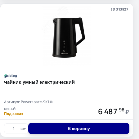
ID 313827
Чайник умный электрический
Артикул: Powerspace-SK1
⧉
6 487
КИТАЙ
98
₽
Под заказ
В корзину
шт