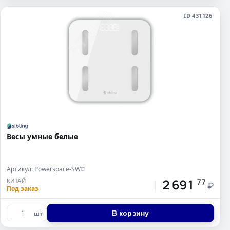
ID 431126
Весы умные белые
Артикул: Powerspace-SW
⧉
2 691
КИТАЙ
77
₽
Под заказ
В корзину
шт