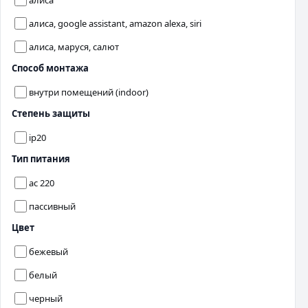
алиса, google assistant, amazon alexa, siri
алиса, маруся, салют
Способ монтажа
внутри помещений (indoor)
Степень защиты
ip20
Тип питания
ac 220
пассивный
Цвет
бежевый
белый
черный