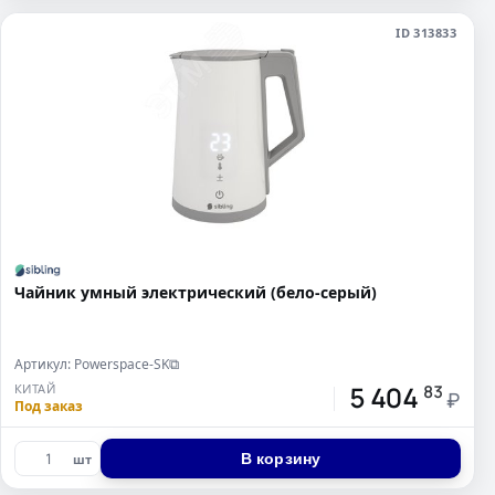
ID 313833
Чайник умный электрический (бело-серый)
Артикул: Powerspace-SK
⧉
5 404
КИТАЙ
83
₽
Под заказ
В корзину
шт