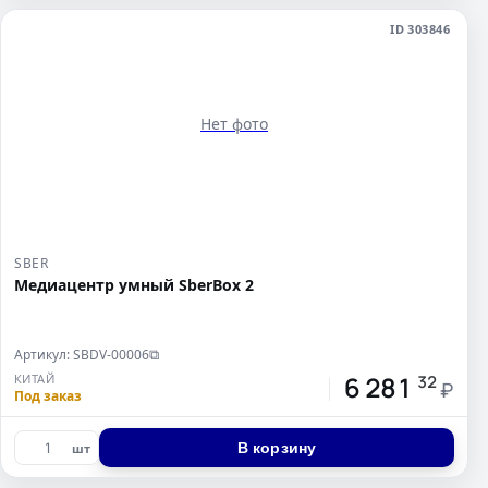
ID 303846
Нет фото
SBER
Медиацентр умный SberBox 2
Артикул: SBDV-00006
⧉
6 281
КИТАЙ
32
₽
Под заказ
В корзину
шт