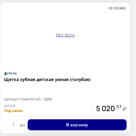
ID 322408
Нет фото
Щетка зубная детская умная (голубая)
Артикул: Powerbrush - QB
⧉
5 020
КИТАЙ
57
₽
Под заказ
В корзину
шт