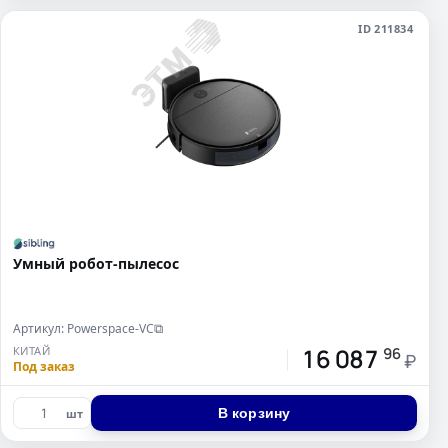
ID 211834
Умный робот-пылесос
Артикул: Powerspace-VC
⧉
16 087
КИТАЙ
96
₽
Под заказ
В корзину
шт