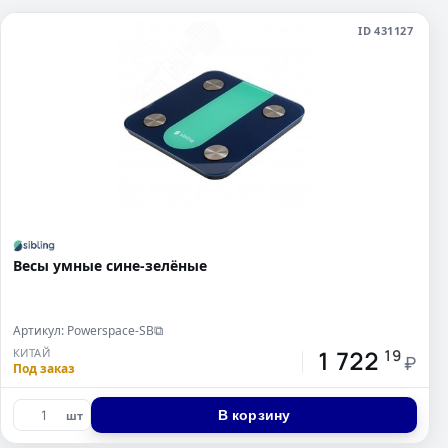
ID 431127
Весы умные сине-зелёные
Артикул: Powerspace-SB
⧉
1 722
КИТАЙ
19
₽
Под заказ
В корзину
шт