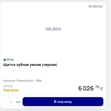
ID 302142
Нет фото
Щетка зубная умная (черная)
Артикул: Powerbrush - FB
⧉
6 026
КИТАЙ
70
₽
Под заказ
В корзину
шт