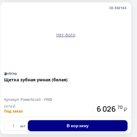
ID 302143
Нет фото
Щетка зубная умная (белая)
Артикул: Powerbrush - FW
⧉
6 026
КИТАЙ
70
₽
Под заказ
В корзину
шт