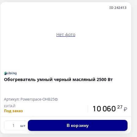
ID 242413
Нет фото
Обогреватель умный черный масляный 2500 Вт
Артикул: Powerspace-OHB25
⧉
10 060
КИТАЙ
27
₽
Под заказ
В корзину
шт