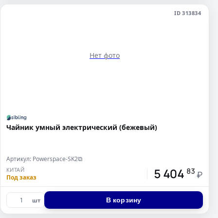
ID 313834
Нет фото
Чайник умный электрический (бежевый)
Артикул: Powerspace-SK2
⧉
5 404
КИТАЙ
83
₽
Под заказ
В корзину
шт