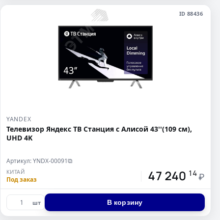
ID 88436
YANDEX
Телевизор Яндекс ТВ Станция с Алисой 43''(109 см),
UHD 4K
Артикул: YNDX-00091
⧉
47 240
КИТАЙ
14
₽
Под заказ
В корзину
шт