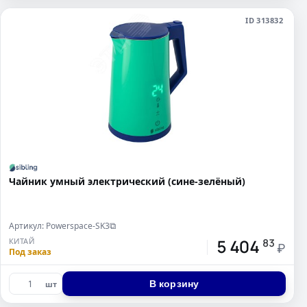
ID 313832
Чайник умный электрический (сине-зелёный)
Артикул: Powerspace-SK3
⧉
5 404
КИТАЙ
83
₽
Под заказ
В корзину
шт