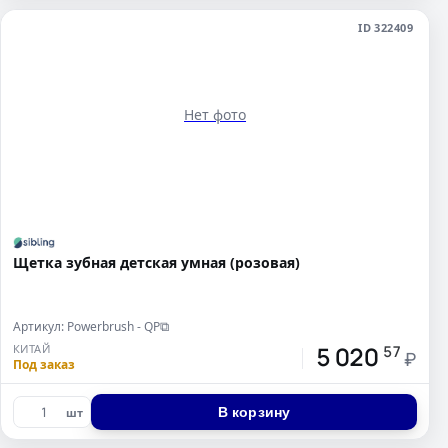
ID 322409
Нет фото
Щетка зубная детская умная (розовая)
Артикул: Powerbrush - QP
⧉
5 020
КИТАЙ
57
₽
Под заказ
В корзину
шт