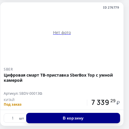
ID 276779
Нет фото
SBER
Цифровая смарт ТВ-приставка SberBox Top с умной
камерой
Артикул: SBDV-00013
⧉
7 339
КИТАЙ
29
₽
Под заказ
В корзину
шт