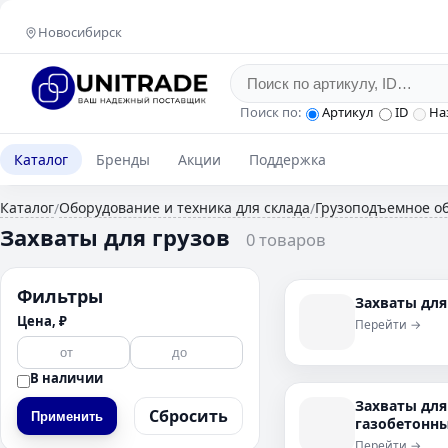
Новосибирск
Поиск по:
Артикул
ID
На
Каталог
Бренды
Акции
Поддержка
Каталог
Оборудование и техника для склада
Грузоподъемное о
/
/
Захваты для грузов
0 товаров
Фильтры
Захваты дл
Цена, ₽
Перейти →
В наличии
Захваты для
Сбросить
Применить
газобетонн
Перейти →