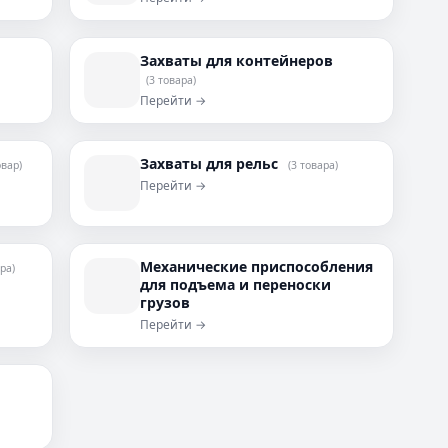
Захваты для контейнеров
(3 товара)
Перейти →
Захваты для рельс
овар)
(3 товара)
Перейти →
Механические приспособления
ра)
для подъема и переноски
грузов
Перейти →