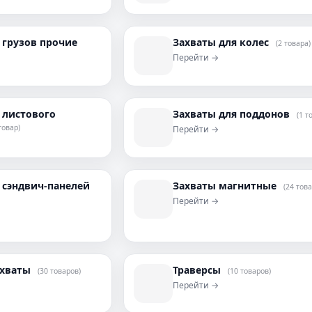
 грузов прочие
Захваты для колес
(2 товара)
Перейти →
 листового
Захваты для поддонов
(1 т
товар)
Перейти →
 сэндвич-панелей
Захваты магнитные
(24 това
Перейти →
ахваты
Траверсы
(30 товаров)
(10 товаров)
Перейти →