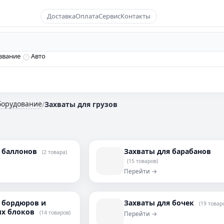
Доставка
Оплата
Сервис
Контакты
звание
Авто
борудование
/
Захваты для грузов
я баллонов
Захваты для барабанов
(2 товара)
(15 товаров)
Перейти →
 бордюров и
Захваты для бочек
(19 товар
ых блоков
(14 товаров)
Перейти →