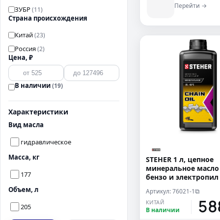
Перейти →
ЗУБР
(11)
Страна происхождения
Китай
(23)
Россия
(2)
Цена, ₽
В наличии
(19)
Характеристики
Вид масла
гидравлическое
Масса, кг
STEHER 1 л, цепное
минеральное масло
177
бензо и электропил 
1)
Объем, л
Артикул: 76021-1
⧉
58
КИТАЙ
205
В наличии