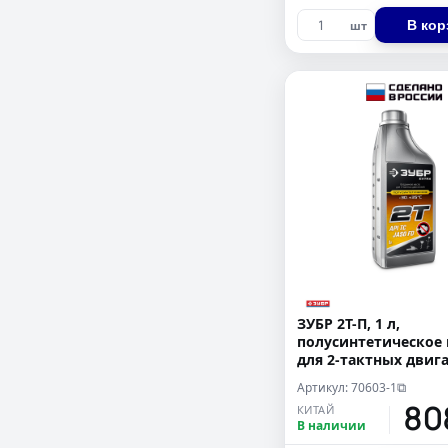
В кор
шт
ЗУБР 2Т-П, 1 л,
полусинтетическое
для 2-тактных двиг
EXTRA (70603-1)
Артикул: 70603-1
⧉
80
КИТАЙ
В наличии