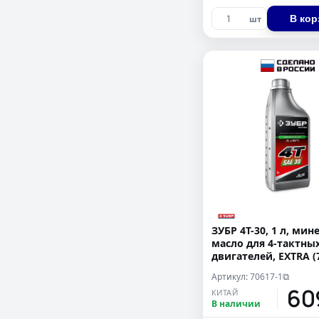
В кор
шт
ЗУБР 4Т-30, 1 л, ми
масло для 4-тактны
двигателей, EXTRA (
Артикул: 70617-1
⧉
60
КИТАЙ
В наличии