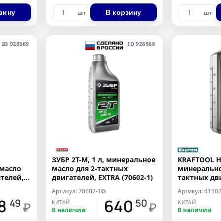
зину
В корзину
шт
шт
ID 928569
ID 928568
ЗУБР 2Т-М, 1 л, минеральное
KRAFTOOL HP
 масло
масло для 2-тактных
минерально
ателей,
двигателей, EXTRA (70602-1)
тактных дви
1)
Артикул: 70602-1
Артикул: 41502
⧉
8
640
49
50
КИТАЙ
КИТАЙ
₽
₽
В наличии
В наличии