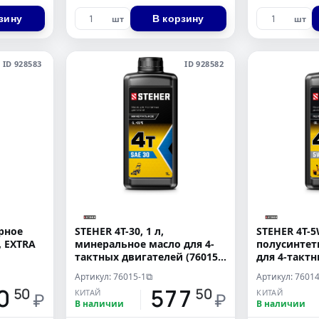
зину
В корзину
шт
шт
ID 928583
ID 928582
орное
STEHER 4Т-30, 1 л,
STEHER 4Т-5
 EXTRA
минеральное масло для 4-
полусинтет
тактных двигателей (76015-
для 4-такт
1)
(76014-1)
Артикул: 76015-1
Артикул: 76014
⧉
0
577
50
50
КИТАЙ
КИТАЙ
₽
₽
В наличии
В наличии