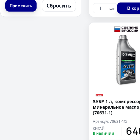
Сбросить
Применить
В кор
шт
ЗУБР 1 л, компресс
минеральное масло,
(70631-1)
Артикул: 70631-1
⧉
64
КИТАЙ
В наличии