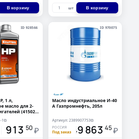
В корзину
В корзину
шт
ID 928566
ID 970075
, 1 л,
Масло индустриальное И-40
е масло для 2-
А Газпромнефть, 205л
гателей (41502-
-1
Артикул: 2389907753
⧉
⧉
913
49 863
50
45
РОССИЯ
₽
₽
Под заказ