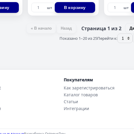
зину
В корзину
шт
шт
Страница 1 из 2
« В начало
Назад
Д
Показано 1–20 из 25
Перейти к:
Покупателям
t
Как зарегистрироваться
Каталог товаров
Статьи
и
Интеграции
льных данных
Разработка
OctopusDev