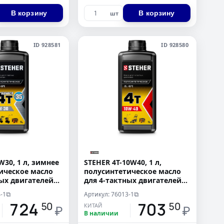
В корзину
В корзину
шт
ID 928581
ID 928580
W30, 1 л, зимнее
STEHER 4Т-10W40, 1 л,
ическое масло
полусинтетическое масло
ных двигателей
для 4-тактных двигателей
(76013-1)
-1
Артикул: 76013-1
⧉
⧉
724
703
50
50
КИТАЙ
₽
₽
В наличии