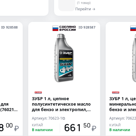
(1 товар)
Перейти →
ID 928588
ID 928587
ЗУБР 1 л, цепное
ЗУБР 1 л, ц
 для
полусинтетическое масло
минерально
(76021-
для бензо и электропил,
бензо и эл
EXTRA (70623-1)
(70622-1)
Артикул: 70623-1
Артикул: 70622
⧉
8
661
00
50
КИТАЙ
КИТАЙ
₽
₽
В наличии
В наличии