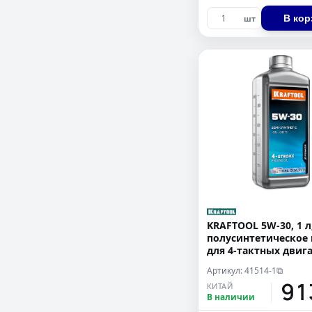
В кор
шт
KRAFTOOL 5W-30, 1 л
полусинтетическое
для 4-тактных двиг
(41514-1)
Артикул: 41514-1
⧉
91
КИТАЙ
В наличии