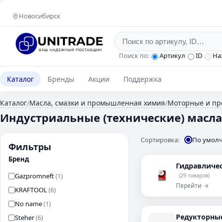
Новосибирск
Поиск по:
Артикул
ID
На
Каталог
Бренды
Акции
Поддержка
Каталог
Масла, смазки и промышленная химия
Моторные и п
/
/
Индустриальные (технические) масл
Сортировка:
По умол
Фильтры
Бренд
Гидравличе
Gazpromneft
(1)
(29 товаров)
Перейти →
KRAFTOOL
(6)
No name
(1)
Редукторны
Steher
(6)