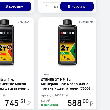
В корзину
В корзину
шт
ID 928571
ID 928570
tra, 1 л,
STEHER 2T-HP, 1 л,
ическое масло
минеральное масло для 2-
ных двигателей
тактных двигателей (76003-
1)
-1
Артикул: 76003-1
⧉
⧉
745
588
51
00
КИТАЙ
₽
₽
В наличии