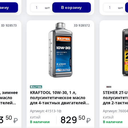
зину
В корзину
шт
шт
ID 928573
ID 928572
, зимнее
KRAFTOOL 10W-30, 1 л,
STEHER 2Т-Ul
 масло
полусинтетическое масло
полусинтет
ателей
для 4-тактных двигателей
для 2-такт
(41513-1)
(76004-1)
Артикул: 41513-1
Артикул: 76004
⧉
3
829
50
50
КИТАЙ
КИТАЙ
₽
₽
В наличии
В наличии