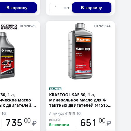
В корзину
В корзину
шт
ID 928575
ID 928574
0, 1 л,
KRAFTOOL SAE 30, 1 л,
ическое масло
минеральное масло для 4-
ых двигателей,
тактных двигателей (41515-
4-1)
1)
-1
Артикул: 41515-1
⧉
⧉
735
651
00
00
КИТАЙ
₽
₽
В наличии