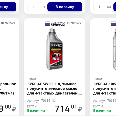
зину
В корзину
шт
шт
ID 928579
ID 928577
неральное
ЗУБР 4Т-5W30, 1 л, зимнее
ЗУБР 4Т-10W3
х
полусинтетическое масло
полусинтет
70617-1)
для 4-тактных двигателей,
для 4-тактн
EXTRA (70616-1)
EXTRA (7061
Артикул: 70616-1
Артикул: 70614
⧉
9
714
00
01
КИТАЙ
КИТАЙ
₽
₽
В наличии
В наличии