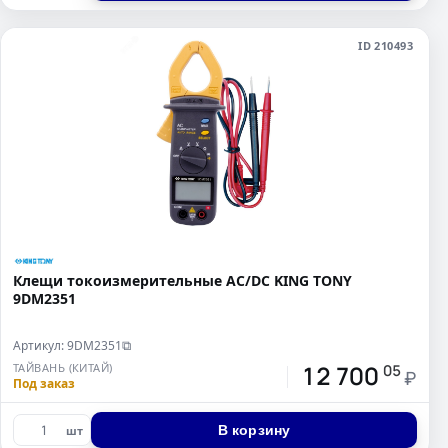
ID 210493
Клещи токоизмерительные AC/DC KING TONY
9DM2351
Артикул: 9DM2351
⧉
12 700
ТАЙВАНЬ (КИТАЙ)
05
₽
Под заказ
В корзину
шт