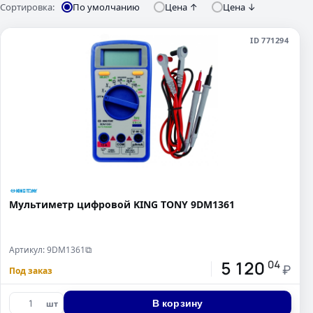
Сортировка:
По умолчанию
Цена ↑
Цена ↓
ID 771294
Мультиметр цифровой KING TONY 9DM1361
Артикул: 9DM1361
⧉
5 120
04
₽
Под заказ
В корзину
шт