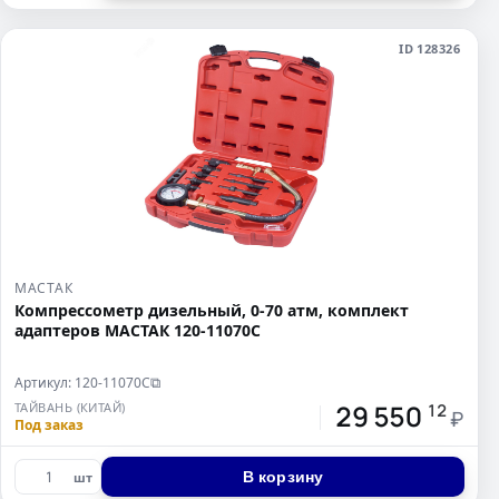
ID 128326
МАСТАК
Компрессометр дизельный, 0-70 атм, комплект
адаптеров МАСТАК 120-11070C
Артикул: 120-11070C
⧉
29 550
ТАЙВАНЬ (КИТАЙ)
12
₽
Под заказ
В корзину
шт