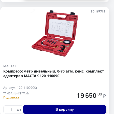
ID 167715
МАСТАК
Компрессометр дизельный, 0-70 атм, кейс, комплект
адаптеров МАСТАК 120-11009C
Артикул: 120-11009C
⧉
19 650
ТАЙВАНЬ (КИТАЙ)
09
₽
Под заказ
В корзину
шт