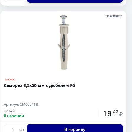
ID 638027
Саморез 3,5х50 мм с дюбелем F6
Артикул: CM06541
⧉
19
КИТАЙ
42
₽
В наличии
В корзину
шт