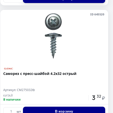
ID 645520
Саморез с пресс-шайбой 4.2x32 острый
Артикул: CM275032
⧉
3
КИТАЙ
32
₽
В наличии
В корзину
шт