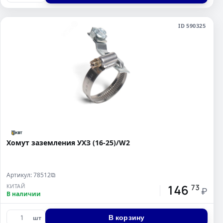
ID 590325
Хомут заземления УХЗ (16-25)/W2
Артикул: 78512
⧉
146
КИТАЙ
73
₽
В наличии
В корзину
шт