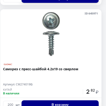
ID 645971
Саморез с пресс-шайбой 4.2x19 со сверлом
Артикул: CM274019
⧉
2
КИТАЙ
82
₽
В наличии
В корзину
шт