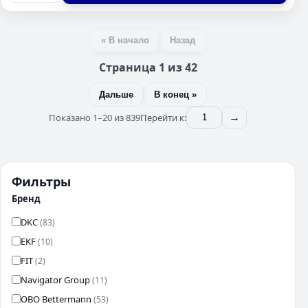
« В начало
Назад
Страница 1 из 42
Дальше
В конец »
Показано 1–20 из 839
Перейти к:
→
Фильтры
Бренд
DKC
(83)
EKF
(10)
FIT
(2)
Navigator Group
(11)
OBO Bettermann
(53)