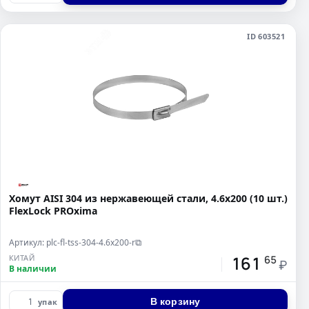
ID 603521
Хомут AISI 304 из нержавеющей стали, 4.6x200 (10 шт.)
FlexLock PROxima
Артикул: plc-fl-tss-304-4.6x200-r
⧉
161
КИТАЙ
65
₽
В наличии
В корзину
упак