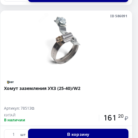
ID 586091
Хомут заземления УХЗ (25-40)/W2
Артикул: 78513
⧉
161
КИТАЙ
20
₽
В наличии
В корзину
шт