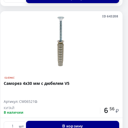
ID 643208
Саморез 4х30 мм с дюбелем V5
Артикул: CM06521
⧉
6
КИТАЙ
56
₽
В наличии
В корзину
шт