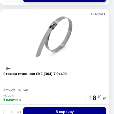
ID 637541
Стяжка стальная СКС (304) 7.9х400
Артикул: 74924
⧉
18
РОССИЯ
61
₽
В наличии
В корзину
шт