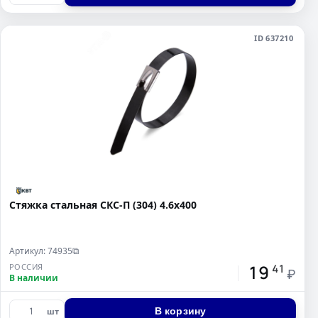
ID 637210
Стяжка стальная СКС-П (304) 4.6х400
Артикул: 74935
⧉
19
РОССИЯ
41
₽
В наличии
В корзину
шт