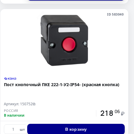
ID 583040
Пост кнопочный ПКЕ 222-1-У2-IP54- (красная кнопка)
Артикул: 150752
⧉
218
РОССИЯ
06
₽
В наличии
В корзину
шт