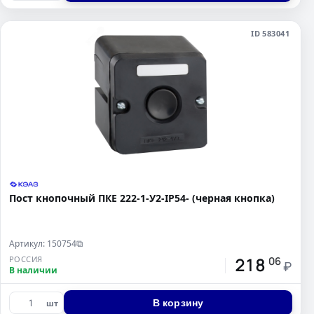
ID 583041
Пост кнопочный ПКЕ 222-1-У2-IP54- (черная кнопка)
Артикул: 150754
⧉
218
РОССИЯ
06
₽
В наличии
В корзину
шт