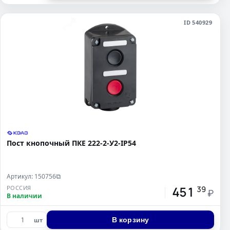
ID 540929
Пост кнопочный ПКЕ 222-2-У2-IP54
Артикул: 150756
⧉
451
РОССИЯ
39
₽
В наличии
В корзину
шт