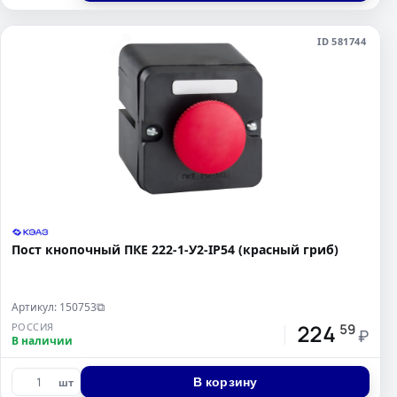
ID 581744
Пост кнопочный ПКЕ 222-1-У2-IP54 (красный гриб)
Артикул: 150753
⧉
224
РОССИЯ
59
₽
В наличии
В корзину
шт