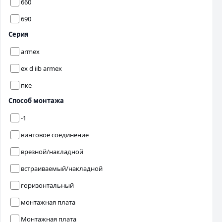
660
690
Серия
armex
ex d iib armex
пке
Способ монтажа
-1
винтовое соединение
врезной/накладной
встраиваемый/накладной
горизонтальный
монтажная плата
Монтажная плата