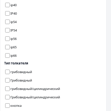
ip40
IP40
ip54
IP54
ip56
ip65
ip66
Тип толкателя
грибовидный
Грибовидный
грибовидный/цилиндрический
Грибовидный/цилиндрический
кнопка