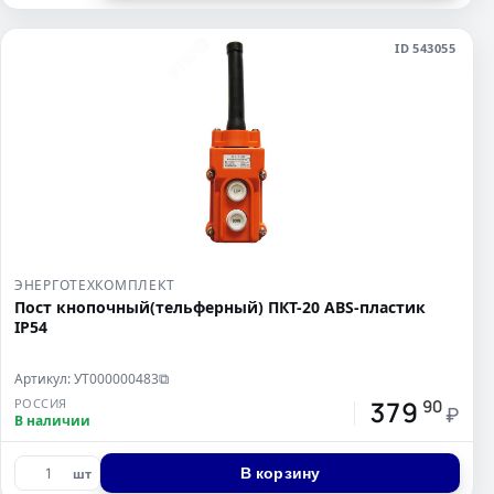
ID 543055
ЭНЕРГОТЕХКОМПЛЕКТ
Пост кнопочный(тельферный) ПКТ-20 ABS-пластик
IP54
Артикул: УТ000000483
⧉
379
РОССИЯ
90
₽
В наличии
В корзину
шт