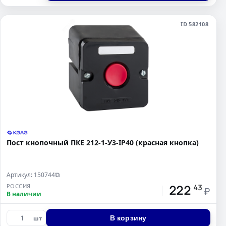
ID 582108
Пост кнопочный ПКЕ 212-1-У3-IP40 (красная кнопка)
Артикул: 150744
⧉
222
РОССИЯ
43
₽
В наличии
В корзину
шт