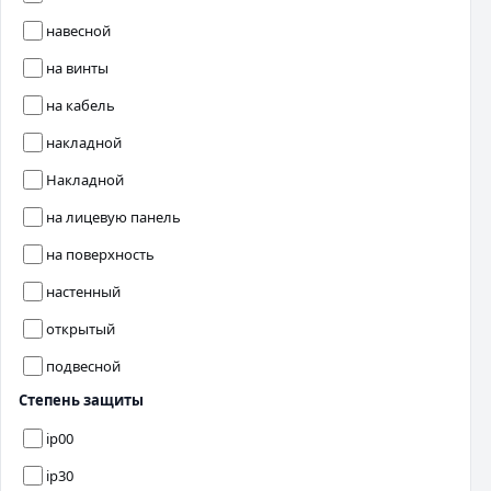
навесной
на винты
на кабель
накладной
Накладной
на лицевую панель
на поверхность
настенный
открытый
подвесной
Степень защиты
ip00
ip30