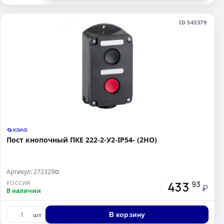
ID 543379
Пост кнопочный ПКЕ 222-2-У2-IP54- (2НО)
Артикул: 272329
⧉
433
РОССИЯ
93
₽
В наличии
В корзину
шт