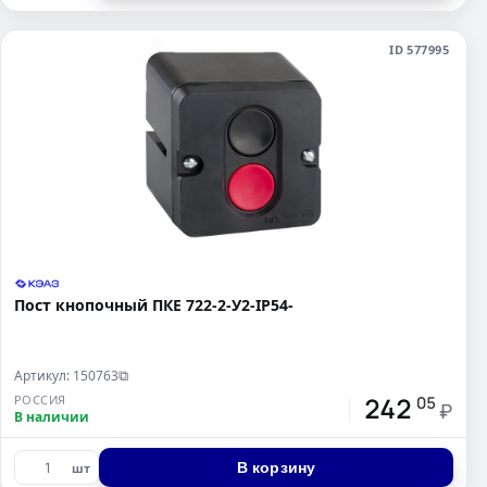
ID 577995
Пост кнопочный ПКЕ 722-2-У2-IP54-
Артикул: 150763
⧉
242
РОССИЯ
05
₽
В наличии
В корзину
шт