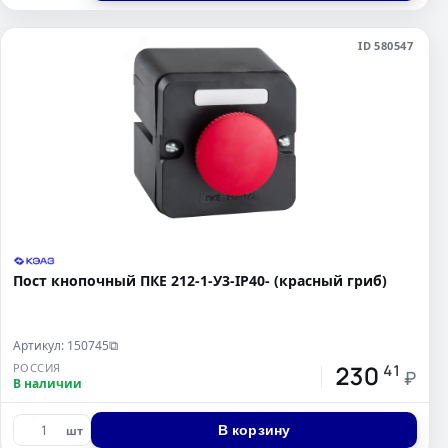
ID 580547
Пост кнопочный ПКЕ 212-1-У3-IP40- (красный гриб)
Артикул: 150745
⧉
230
РОССИЯ
41
₽
В наличии
В корзину
шт