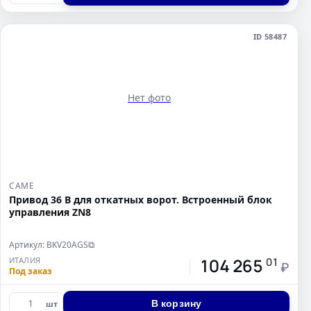
ID 58487
Нет фото
CAME
Привод 36 В для откатных ворот. Встроенный блок
управления ZN8
Артикул: BKV20AGS
⧉
104 265
ИТАЛИЯ
01
₽
Под заказ
В корзину
шт