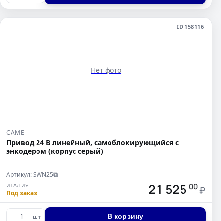
ID 158116
Нет фото
CAME
Привод 24 В линейный, самоблокирующийся с
энкодером (корпус серый)
Артикул: SWN25
⧉
21 525
ИТАЛИЯ
00
₽
Под заказ
В корзину
шт