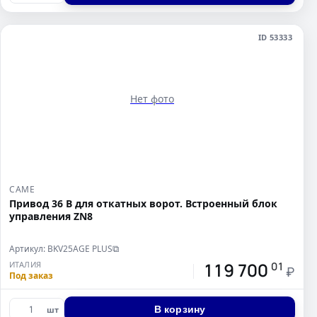
ID 53333
Нет фото
CAME
Привод 36 В для откатных ворот. Встроенный блок
управления ZN8
Артикул: BKV25AGE PLUS
⧉
119 700
ИТАЛИЯ
01
₽
Под заказ
В корзину
шт