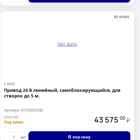
ID 93456
Нет фото
CAME
Привод 24 В линейный, самоблокирующийся, для
створок до 5 м.
Артикул: ATS50DGS
⧉
43 575
ИТАЛИЯ
00
₽
Под заказ
В корзину
шт