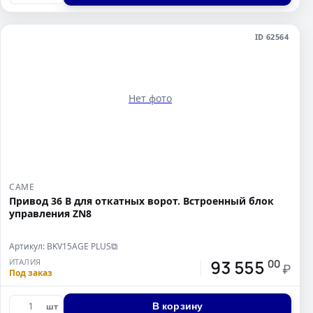
ID 62564
Нет фото
CAME
Привод 36 В для откатных ворот. Встроенный блок
управления ZN8
Артикул: BKV15AGE PLUS
⧉
93 555
ИТАЛИЯ
00
₽
Под заказ
В корзину
шт