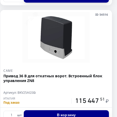
ID 54516
CAME
Привод 36 В для откатных ворот. Встроенный блок
управления ZN8
Артикул: BKV25AGS
⧉
115 447
ИТАЛИЯ
51
₽
Под заказ
В корзину
шт