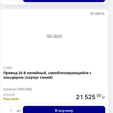
ID 158115
Нет фото
CAME
Привод 24 В линейный, самоблокирующийся с
энкодером (корпус синий)
Артикул: SWN25B
⧉
21 525
ИТАЛИЯ
00
₽
Под заказ
В корзину
шт