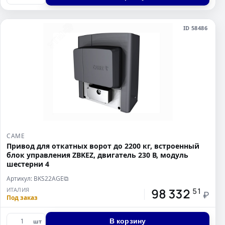
ID 58486
CAME
Привод для откатных ворот до 2200 кг, встроенный
блок управления ZBKEZ, двигатель 230 В, модуль
шестерни 4
Артикул: BKS22AGE
⧉
98 332
ИТАЛИЯ
51
₽
Под заказ
В корзину
шт