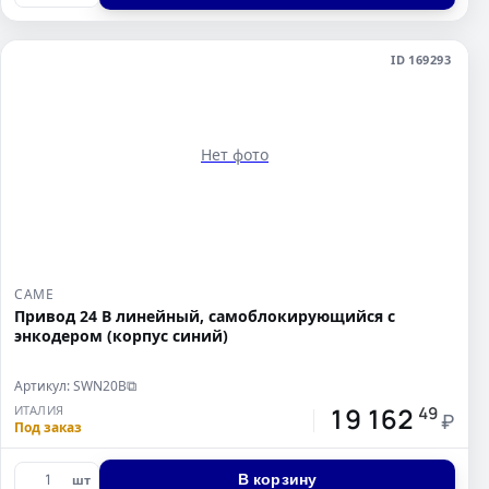
ID 169293
Нет фото
CAME
Привод 24 В линейный, самоблокирующийся с
энкодером (корпус синий)
Артикул: SWN20B
⧉
19 162
ИТАЛИЯ
49
₽
Под заказ
В корзину
шт