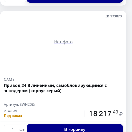
ID 173873
Нет фото
CAME
Привод 24 В линейный, самоблокирующийся с
энкодером (корпус серый)
Артикул: SWN20
⧉
18 217
ИТАЛИЯ
49
₽
Под заказ
В корзину
шт