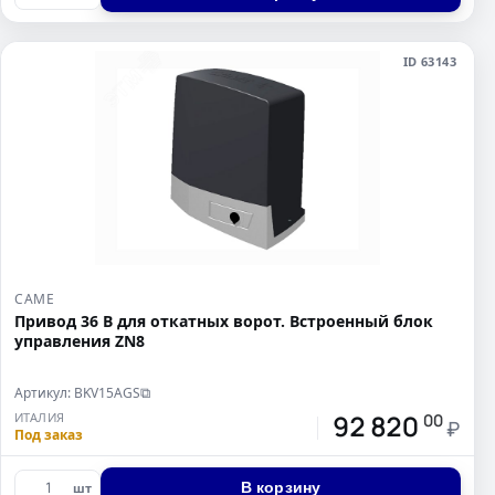
ID 63143
CAME
Привод 36 В для откатных ворот. Встроенный блок
управления ZN8
Артикул: BKV15AGS
⧉
92 820
ИТАЛИЯ
00
₽
Под заказ
В корзину
шт