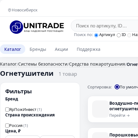
Новосибирск
Поиск по:
Артикул
ID
На
Каталог
Бренды
Акции
Поддержка
Каталог
Системы безопасности
Средства пожаротушения
/
/
/
Огне
Огнетушители
1 товар
Сортировка:
По умол
Фильтры
Бренд
Воздушно-п
огнетушит
ЯрПожИнвест
(1)
Страна происхождения
Перейти →
Россия
(1)
Цена, ₽
Порошковые