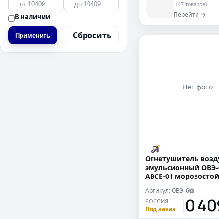
(47 товаров)
Перейти →
В наличии
Сбросить
Применить
Нет фото
Огнетушитель возд
эмульсионный ОВЭ-6
АВСЕ-01 морозостой
вн.покрытием
Артикул: ОВЭ-6
⧉
10 4
РОССИЯ
Под заказ