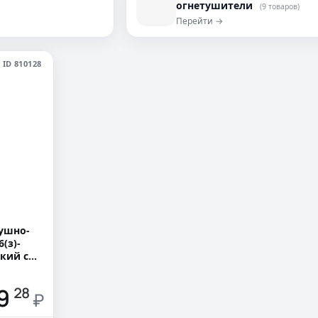
огнетушители
(9 товаров)
Перейти →
ID 810128
ушно-
(з)-
кий с
09
28
₽