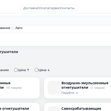
Доставка
Оплата
Сервис
Контакты
звание
Авто
тушители
чанию
Цена ↑
Цена ↓
енные
Воздушно-эмульсионные
ели
огнетушители
(16 товаров)
(7 товаров)
Перейти →
 огнетушители
Самосрабатывающие