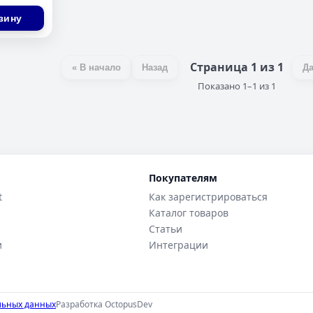
зину
Страница 1 из 1
« В начало
Назад
Д
Показано 1–1 из 1
Покупателям
t
Как зарегистрироваться
Каталог товаров
Статьи
и
Интеграции
льных данных
Разработка
OctopusDev