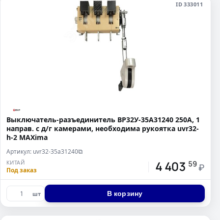
ID 333011
Выключатель-разъединитель ВР32У-35A31240 250А, 1
направ. с д/г камерами, необходима рукоятка uvr32-
h-2 MAXima
Артикул: uvr32-35a31240
⧉
4 403
КИТАЙ
59
₽
Под заказ
В корзину
шт