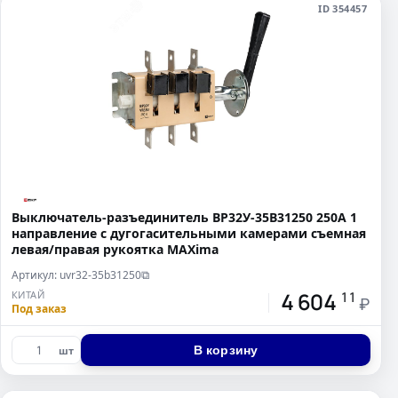
ID 354457
Выключатель-разъединитель ВР32У-35B31250 250А 1
направление с дугогасительными камерами съемная
левая/правая рукоятка MAXima
Артикул: uvr32-35b31250
⧉
4 604
КИТАЙ
11
₽
Под заказ
В корзину
шт