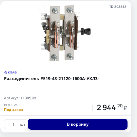
ID 808848
Разъединитель РЕ19-43-21120-1600А-УХЛ3-
Артикул: 113052
⧉
2 944
РОССИЯ
20
₽
Под заказ
В корзину
шт