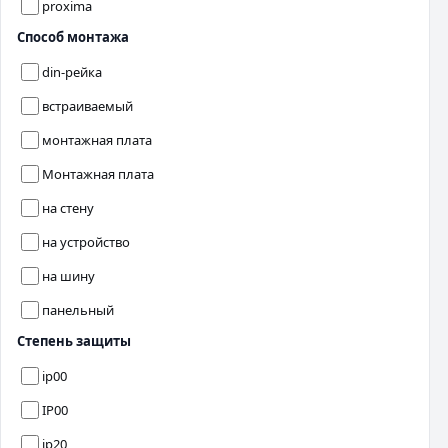
proxima
Способ монтажа
din-рейка
встраиваемый
монтажная плата
Монтажная плата
на стену
на устройство
на шину
панельный
Степень защиты
ip00
IP00
ip20