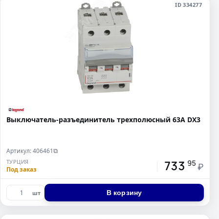
ID 334277
Выключатель-разъединитель трехполюсный 63А DX3
Артикул: 406461
⧉
733
ТУРЦИЯ
95
₽
Под заказ
В корзину
шт