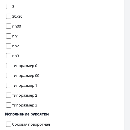
3
30х30
nh00
nh1
nh2
nh3
типоразмер 0
типоразмер 00
типоразмер 1
типоразмер 2
типоразмер 3
Исполнение рукоятки
боковая поворотная