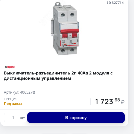
ID 327714
Выключатель-разъединитель 2п 40Аа 2 модуля с
дистанционным управлением
Артикул: 406527
⧉
1 723
ТУРЦИЯ
68
₽
Под заказ
В корзину
шт