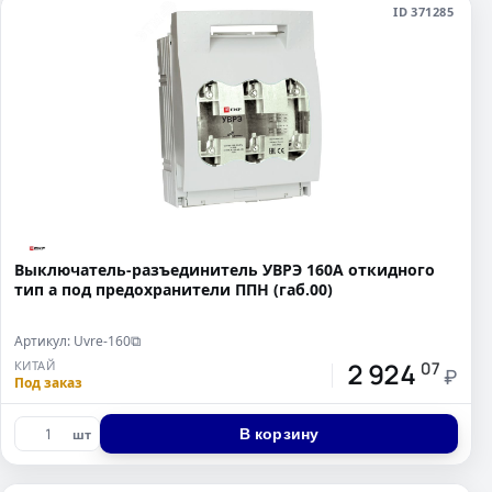
ID 371285
Выключатель-разъединитель УВРЭ 160А откидного
тип а под предохранители ППН (габ.00)
Артикул: Uvre-160
⧉
2 924
КИТАЙ
07
₽
Под заказ
В корзину
шт