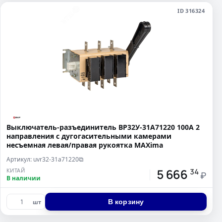
ID 316324
Выключатель-разъединитель ВР32У-31А71220 100А 2
направления с дугогасительными камерами
несъемная левая/правая рукоятка MAXima
Артикул: uvr32-31a71220
⧉
5 666
КИТАЙ
34
₽
В наличии
В корзину
шт