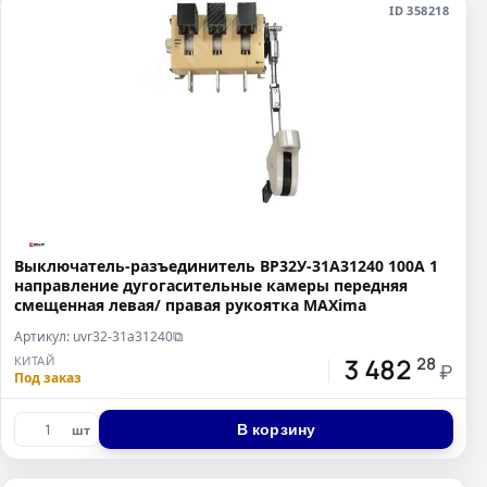
ID 358218
Выключатель-разъединитель ВР32У-31A31240 100А 1
направление дугогасительные камеры передняя
смещенная левая/ правая рукоятка MAXima
Артикул: uvr32-31a31240
⧉
3 482
КИТАЙ
28
₽
Под заказ
В корзину
шт