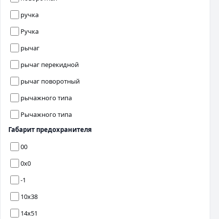
ручка
Ручка
рычаг
рычаг перекидной
рычаг поворотный
рычажного типа
Рычажного типа
Габарит предохранителя
00
0х0
-1
10x38
14x51