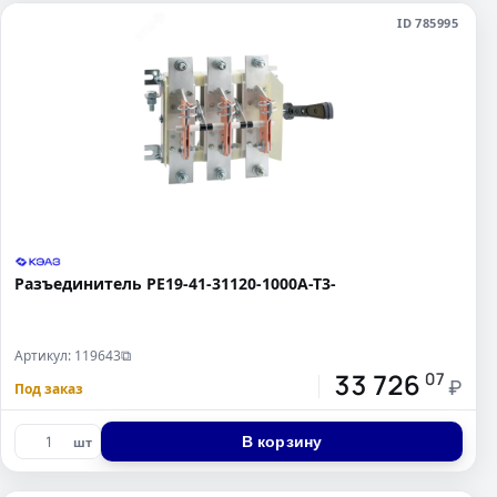
ID 785995
Разъединитель РЕ19-41-31120-1000А-Т3-
Артикул: 119643
⧉
33 726
07
₽
Под заказ
В корзину
шт