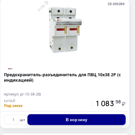
ID 493289
Предохранитель-разъединитель для ПВЦ 10x38 2P (с
индикацией)
Артикул: pr-10-38-2
⧉
1 083
КИТАЙ
98
₽
Под заказ
В корзину
шт