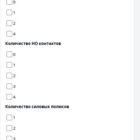
0
1
2
4
Количество НО контактов
0
1
2
3
4
Количество силовых полюсов
1
2
3