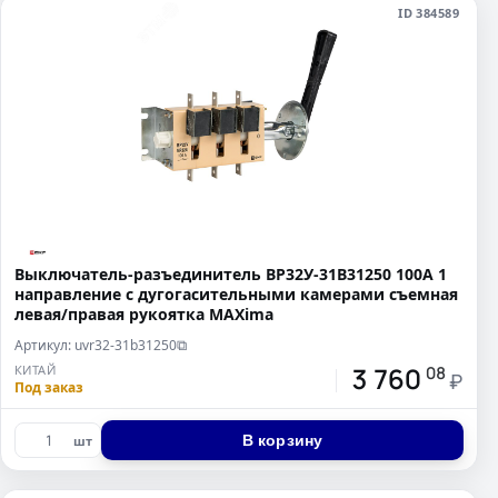
ID 384589
Выключатель-разъединитель ВР32У-31B31250 100А 1
направление с дугогасительными камерами съемная
левая/правая рукоятка MAXima
Артикул: uvr32-31b31250
⧉
3 760
КИТАЙ
08
₽
Под заказ
В корзину
шт