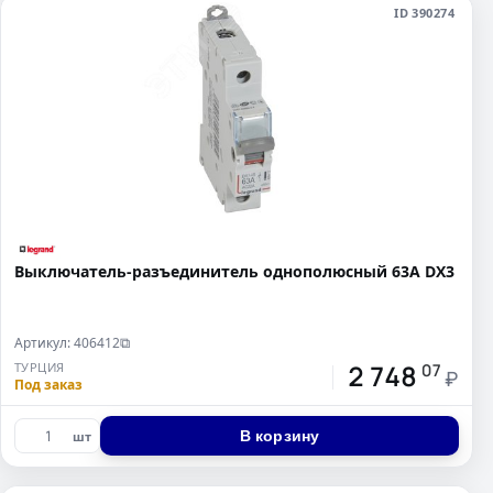
ID 390274
Выключатель-разъединитель однополюсный 63А DX3
Артикул: 406412
⧉
2 748
ТУРЦИЯ
07
₽
Под заказ
В корзину
шт