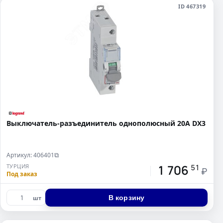
ID 467319
Выключатель-разъединитель однополюсный 20А DX3
Артикул: 406401
⧉
1 706
ТУРЦИЯ
51
₽
Под заказ
В корзину
шт