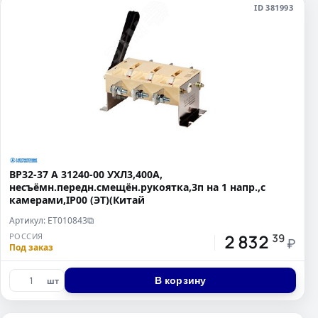
ID 381993
ВР32-37 А 31240-00 УХЛ3,400А,
несъёмн.передн.смещён.рукоятка,3п на 1 напр.,с
камерами,IP00 (ЭТ)(Китай
Артикул: ET010843
⧉
2 832
РОССИЯ
39
₽
Под заказ
В корзину
шт