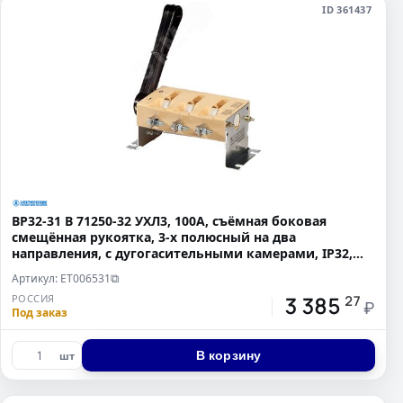
ID 361437
ВР32-31 В 71250-32 УХЛ3, 100А, съёмная боковая
смещённая рукоятка, 3-х полюсный на два
направления, с дугогасительными камерами, IP32,
выключатель-раз
Артикул: ET006531
⧉
3 385
РОССИЯ
27
₽
Под заказ
В корзину
шт