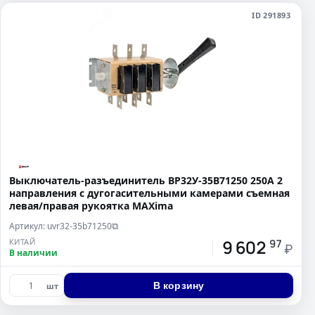
ID 291893
Выключатель-разъединитель ВР32У-35B71250 250А 2
направления с дугогасительными камерами съемная
левая/правая рукоятка MAXima
Артикул: uvr32-35b71250
⧉
9 602
КИТАЙ
97
₽
В наличии
В корзину
шт