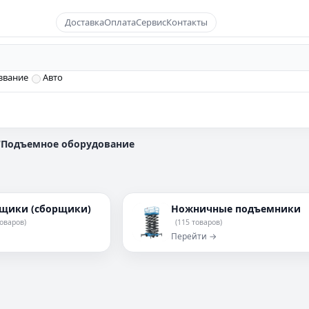
Доставка
Оплата
Сервис
Контакты
звание
Авто
/
Подъемное оборудование
щики (сборщики)
Ножничные подъемники
товаров)
(115 товаров)
Перейти →