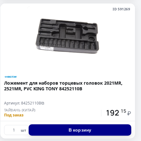
ID 591269
Ложемент для наборов торцевых головок 2021MR,
2521MR, PVC KING TONY 84252110B
Артикул: 84252110B
⧉
192
ТАЙВАНЬ (КИТАЙ)
15
₽
Под заказ
В корзину
шт