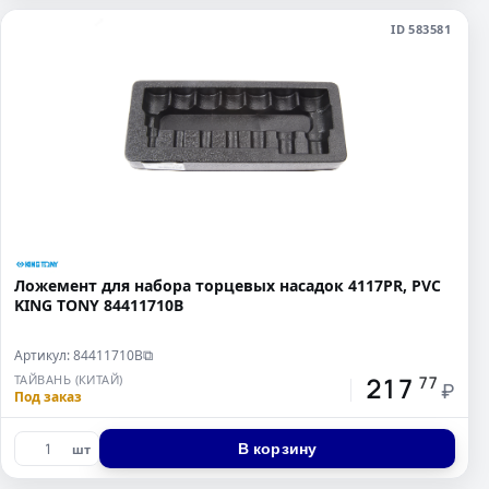
ID 583581
Ложемент для набора торцевых насадок 4117PR, PVC
KING TONY 84411710B
Артикул: 84411710B
⧉
217
ТАЙВАНЬ (КИТАЙ)
77
₽
Под заказ
В корзину
шт