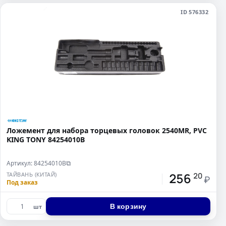
ID 576332
Ложемент для набора торцевых головок 2540MR, PVC
KING TONY 84254010B
Артикул: 84254010B
⧉
256
ТАЙВАНЬ (КИТАЙ)
20
₽
Под заказ
В корзину
шт