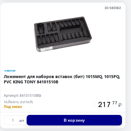
ID 583582
Ложемент для наборов вставок (бит) 1015MQ, 1015PQ,
PVC KING TONY 84101510B
Артикул: 84101510B
⧉
217
ТАЙВАНЬ (КИТАЙ)
77
₽
Под заказ
В корзину
шт