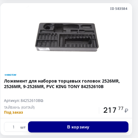
ID 583584
Ложемент для наборов торцевых головок 2526MR,
2526MR, 9-2526MR, PVC KING TONY 84252610B
Артикул: 84252610B
⧉
217
ТАЙВАНЬ (КИТАЙ)
77
₽
Под заказ
В корзину
шт