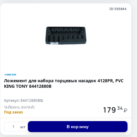
ID 593844
Ложемент для набора торцевых насадок 4128PR, PVC
KING TONY 84412880B
Артикул: 84412880B
⧉
179
ТАЙВАНЬ (КИТАЙ)
34
₽
Под заказ
В корзину
шт