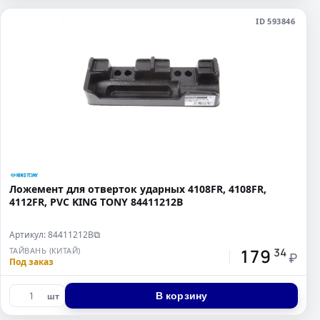
ID 593846
Ложемент для отверток ударных 4108FR, 4108FR,
4112FR, PVC KING TONY 84411212B
Артикул: 84411212B
⧉
179
ТАЙВАНЬ (КИТАЙ)
34
₽
Под заказ
В корзину
шт