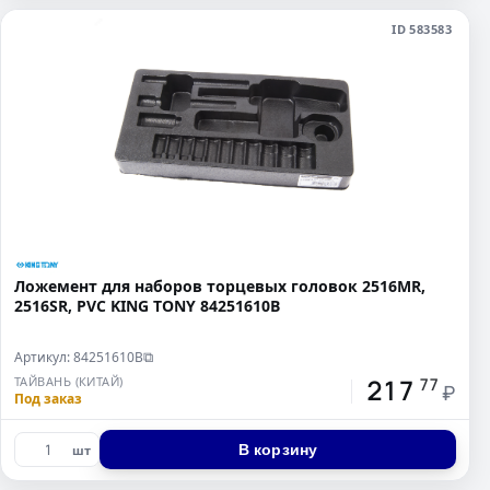
ID 583583
Ложемент для наборов торцевых головок 2516MR,
2516SR, PVC KING TONY 84251610B
Артикул: 84251610B
⧉
217
ТАЙВАНЬ (КИТАЙ)
77
₽
Под заказ
В корзину
шт