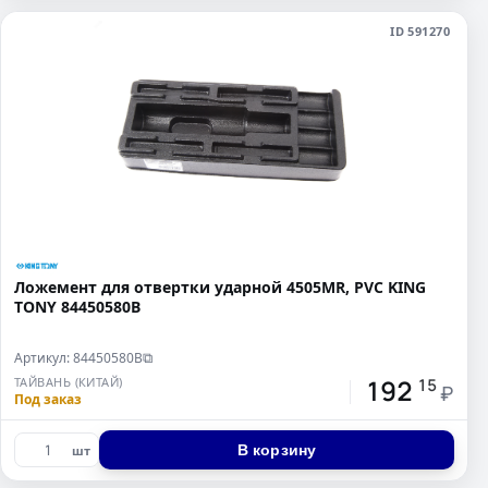
ID 591270
Ложемент для отвертки ударной 4505MR, PVC KING
TONY 84450580B
Артикул: 84450580B
⧉
192
ТАЙВАНЬ (КИТАЙ)
15
₽
Под заказ
В корзину
шт