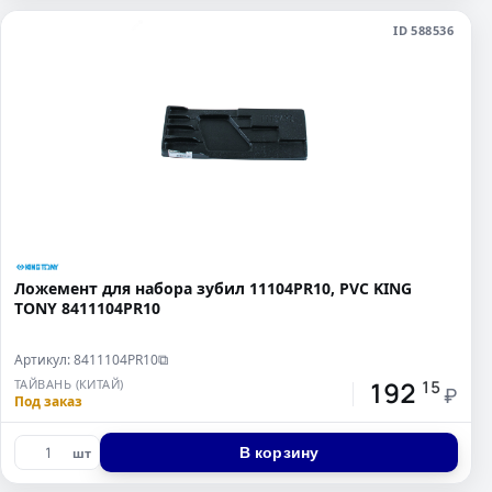
ID 588536
Ложемент для набора зубил 11104PR10, PVC KING
TONY 8411104PR10
Артикул: 8411104PR10
⧉
192
ТАЙВАНЬ (КИТАЙ)
15
₽
Под заказ
В корзину
шт