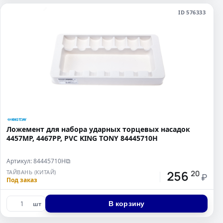
ID 576333
Ложемент для набора ударных торцевых насадок
4457MP, 4467PP, PVC KING TONY 84445710H
Артикул: 84445710H
⧉
256
ТАЙВАНЬ (КИТАЙ)
20
₽
Под заказ
В корзину
шт