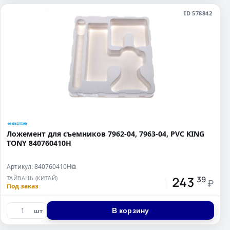
ID 578842
Ложемент для съемников 7962-04, 7963-04, PVC KING
TONY 840760410H
Артикул: 840760410H
⧉
243
ТАЙВАНЬ (КИТАЙ)
39
₽
Под заказ
В корзину
шт