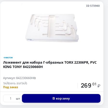
ID 573940
Ложемент для набора Г-образных TORX 22306PR, PVC
KING TONY 842230660H
Артикул: 842230660H
⧉
269
ТАЙВАНЬ (КИТАЙ)
01
₽
Под заказ
В корзину
шт