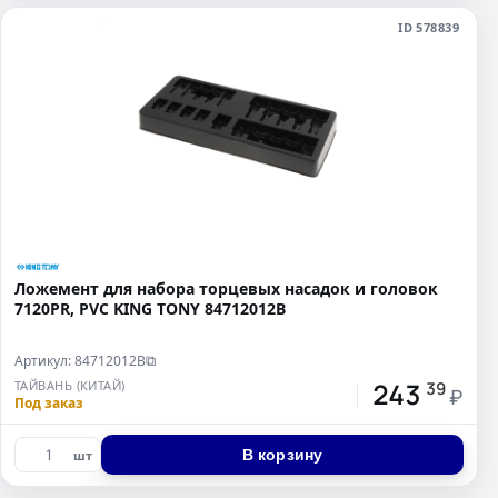
ID 578839
Ложемент для набора торцевых насадок и головок
7120PR, PVC KING TONY 84712012B
Артикул: 84712012B
⧉
243
ТАЙВАНЬ (КИТАЙ)
39
₽
Под заказ
В корзину
шт