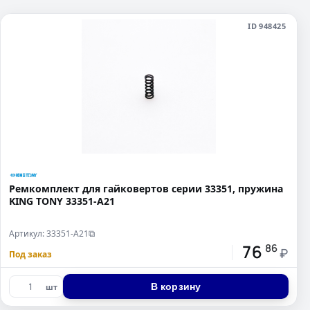
ID 948425
Ремкомплект для гайковертов серии 33351, пружина
KING TONY 33351-A21
Артикул: 33351-A21
⧉
76
86
₽
Под заказ
В корзину
шт