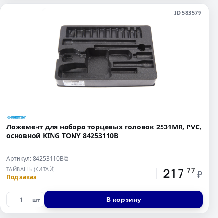
ID 583579
Ложемент для набора торцевых головок 2531MR, PVC,
основной KING TONY 84253110B
Артикул: 84253110B
⧉
217
ТАЙВАНЬ (КИТАЙ)
77
₽
Под заказ
В корзину
шт