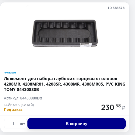
ID 583578
Ложемент для набора глубоких торцевых головок
4208MR, 4208MR01, 4208SR, 4308MR, 4308MR05, PVC KING
TONY 84430880B
Артикул: 84430880B
⧉
230
ТАЙВАНЬ (КИТАЙ)
58
₽
Под заказ
В корзину
шт