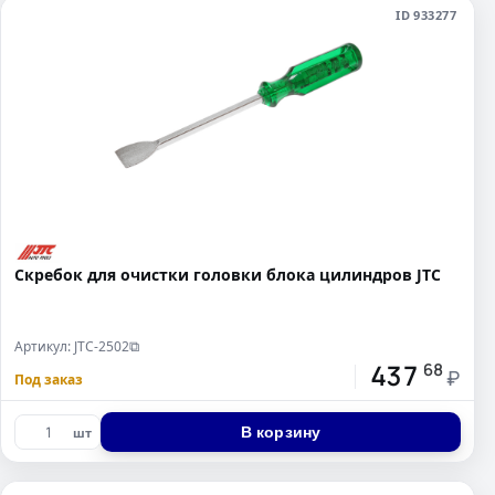
ID 933277
Скребок для очистки головки блока цилиндров JTC
Артикул: JTC-2502
⧉
437
68
₽
Под заказ
В корзину
шт