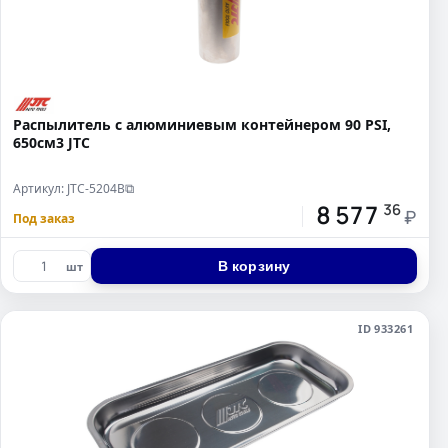
Распылитель с алюминиевым контейнером 90 PSI,
650см3 JTC
Артикул: JTC-5204B
⧉
8 577
36
₽
Под заказ
В корзину
шт
ID 933261