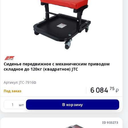
Сиденье передвижное с механическим приводом
складное до 120кг (квадратное) JTC
Артикул: JTC-7916
⧉
6 084
75
₽
Под заказ
В корзину
шт
ID 933273