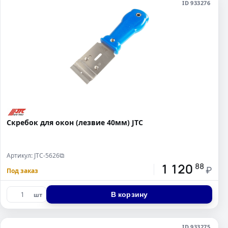
ID 933276
Скребок для окон (лезвие 40мм) JTC
Артикул: JTC-5626
⧉
1 120
88
₽
Под заказ
В корзину
шт
ID 933275