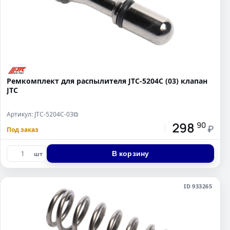
Ремкомплект для распылителя JTC-5204C (03) клапан
JTC
Артикул: JTC-5204C-03
⧉
298
90
₽
Под заказ
В корзину
шт
ID 933265