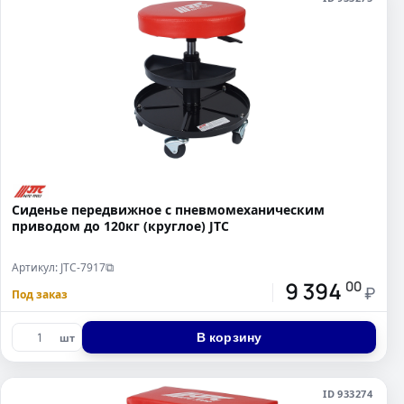
Сиденье передвижное с пневмомеханическим
приводом до 120кг (круглое) JTC
Артикул: JTC-7917
⧉
9 394
00
₽
Под заказ
В корзину
шт
ID 933274