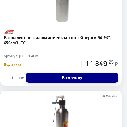
Распылитель с алюминиевым контейнером 90 PSI,
650см3 JTC
Артикул: JTC-5204C
⧉
11 849
25
₽
Под заказ
В корзину
шт
ID 933262