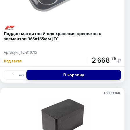
Поддон магнитный для хранения крепежных
элементов 365х165мм JTC
Артикул: JTC-3107
⧉
2 668
75
₽
Под заказ
В корзину
шт
ID 933260