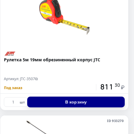
Рулетка 5м 19мм обрезиненный корпус JTC
Артикул: JTC-3507
⧉
811
30
₽
Под заказ
В корзину
шт
ID 933270