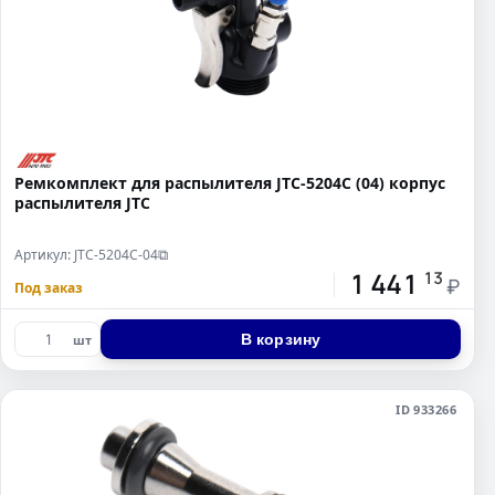
Ремкомплект для распылителя JTC-5204C (04) корпус
распылителя JTC
Артикул: JTC-5204C-04
⧉
1 441
13
₽
Под заказ
В корзину
шт
ID 933266