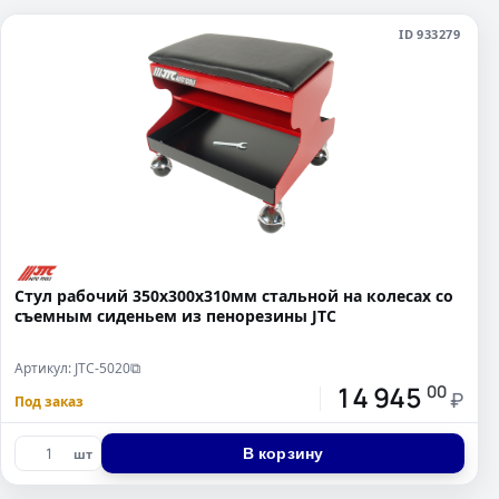
ID 933279
Стул рабочий 350х300х310мм стальной на колесах со
съемным сиденьем из пенорезины JTC
Артикул: JTC-5020
⧉
14 945
00
₽
Под заказ
В корзину
шт