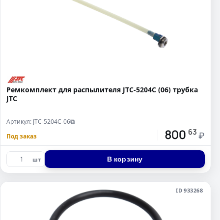
Ремкомплект для распылителя JTC-5204C (06) трубка
JTC
Артикул: JTC-5204C-06
⧉
800
63
₽
Под заказ
В корзину
шт
ID 933268