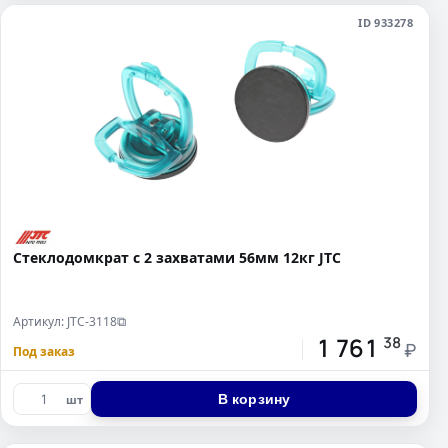
ID 933278
Стеклодомкрат с 2 захватами 56мм 12кг JTC
Артикул: JTC-3118
⧉
1 761
38
₽
Под заказ
В корзину
шт