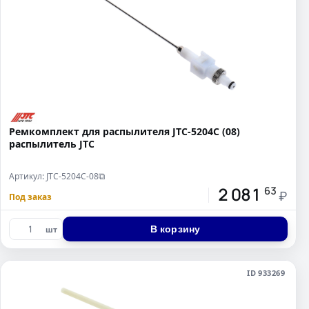
Ремкомплект для распылителя JTC-5204C (08)
распылитель JTC
Артикул: JTC-5204C-08
⧉
2 081
63
₽
Под заказ
В корзину
шт
ID 933269