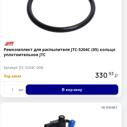
Ремкомплект для распылителя JTC-5204C (05) кольцо
уплотнительное JTC
Артикул: JTC-5204C-05
⧉
330
93
₽
Под заказ
В корзину
шт
ID 933267