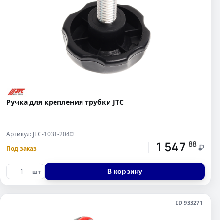
Ручка для крепления трубки JTC
Артикул: JTC-1031-204
⧉
1 547
88
₽
Под заказ
В корзину
шт
ID 933271