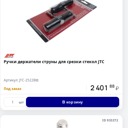
Ручки держатели струны для срезки стекол JTC
Артикул: JTC-2522B
⧉
2 401
88
₽
Под заказ
В корзину
шт
ID 933272