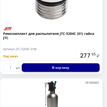
Ремкомплект для распылителя JTC-5204C (01) гайка
JTC
Артикул: JTC-5204C-01
⧉
277
55
₽
Под заказ
В корзину
шт
ID 933263