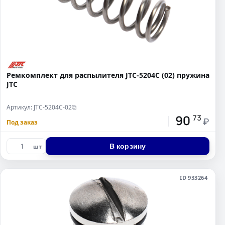
Ремкомплект для распылителя JTC-5204C (02) пружина
JTC
Артикул: JTC-5204C-02
⧉
90
73
₽
Под заказ
В корзину
шт
ID 933264