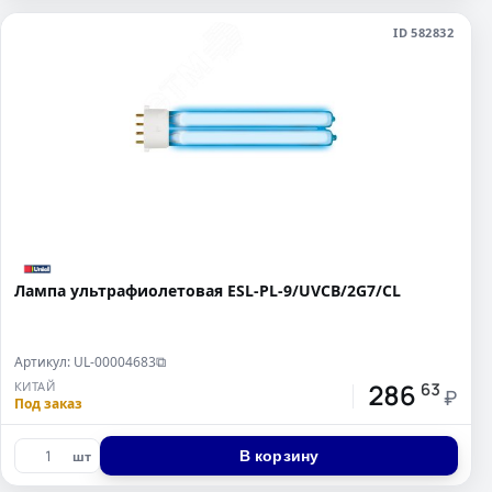
ID 582832
Лампа ультрафиолетовая ESL-PL-9/UVCB/2G7/CL
Артикул: UL-00004683
⧉
286
КИТАЙ
63
₽
Под заказ
В корзину
шт