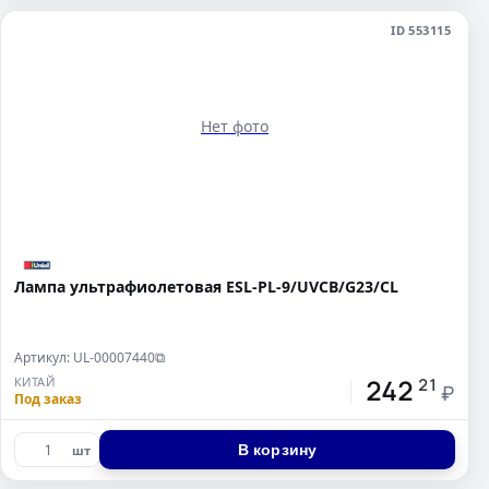
ID 553115
Нет фото
Лампа ультрафиолетовая ESL-PL-9/UVCB/G23/CL
Артикул: UL-00007440
⧉
242
КИТАЙ
21
₽
Под заказ
В корзину
шт