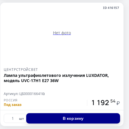
ID 416157
Нет фото
ЦЕНТРСТРОЙСВЕТ
Лампа ультрафиолетового излучения LUXDATOR,
модель UVC-17Н1 Е27 36W
Артикул: ЦБ000016641
⧉
1 192
РОССИЯ
54
₽
Под заказ
В корзину
шт