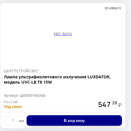
ID 490673
Нет фото
ЦЕНТРСТРОЙСВЕТ
Лампа ультрафиолетового излучения LUXDATOR,
модель UVC-LB T8 15W
Артикул: ЦБ000016636
⧉
547
РОССИЯ
28
₽
Под заказ
В корзину
шт