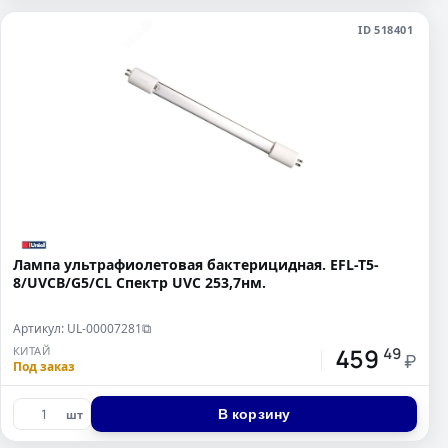
ID 518401
Лампа ультрафиолетовая бактерицидная. EFL-T5-
8/UVCB/G5/CL Спектр UVC 253,7нм.
Артикул: UL-00007281
⧉
459
КИТАЙ
49
₽
Под заказ
В корзину
шт