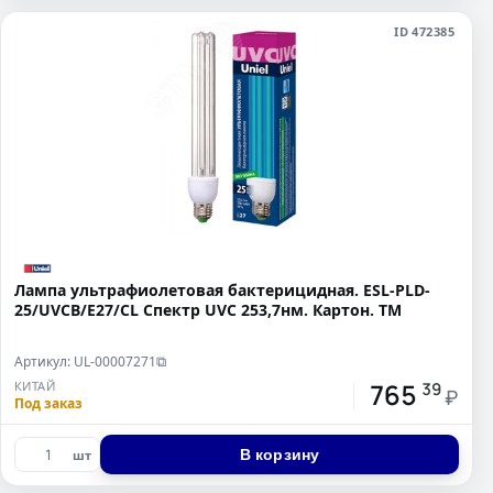
ID 472385
Лампа ультрафиолетовая бактерицидная. ESL-PLD-
25/UVCB/E27/CL Спектр UVC 253,7нм. Картон. ТМ
Артикул: UL-00007271
⧉
765
КИТАЙ
39
₽
Под заказ
В корзину
шт