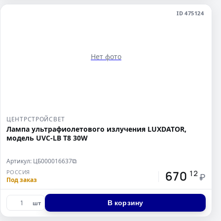
ID 475124
Нет фото
ЦЕНТРСТРОЙСВЕТ
Лампа ультрафиолетового излучения LUXDATOR,
модель UVC-LB T8 30W
Артикул: ЦБ000016637
⧉
670
РОССИЯ
12
₽
Под заказ
В корзину
шт