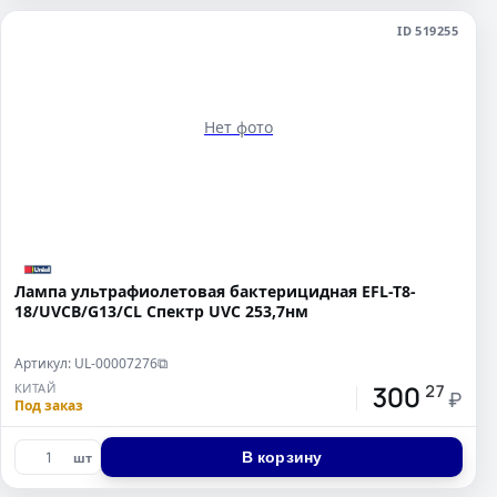
ID 519255
Нет фото
Лампа ультрафиолетовая бактерицидная EFL-T8-
18/UVCB/G13/CL Спектр UVC 253,7нм
Артикул: UL-00007276
⧉
300
КИТАЙ
27
₽
Под заказ
В корзину
шт