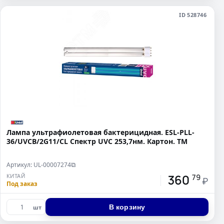
ID 528746
Лампа ультрафиолетовая бактерицидная. ESL-PLL-
36/UVCB/2G11/CL Спектр UVC 253,7нм. Картон. ТМ
Артикул: UL-00007274
⧉
360
КИТАЙ
79
₽
Под заказ
В корзину
шт