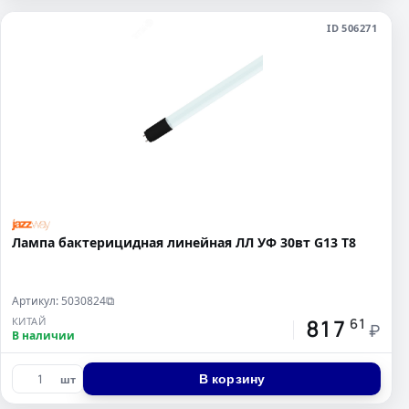
ID 506271
Лампа бактерицидная линейная ЛЛ УФ 30вт G13 Т8
Артикул: 5030824
⧉
817
КИТАЙ
61
₽
В наличии
В корзину
шт