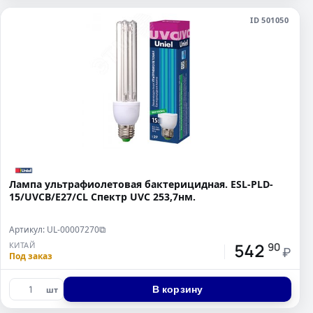
ID 501050
Лампа ультрафиолетовая бактерицидная. ESL-PLD-
15/UVCB/E27/CL Спектр UVC 253,7нм.
Артикул: UL-00007270
⧉
542
КИТАЙ
90
₽
Под заказ
В корзину
шт