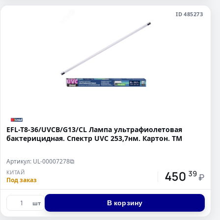
ID 485273
EFL-T8-36/UVCB/G13/CL Лампа ультрафиолетовая
бактерицидная. Спектр UVC 253,7нм. Картон. ТМ
Артикул: UL-00007278
⧉
450
КИТАЙ
39
₽
Под заказ
В корзину
шт