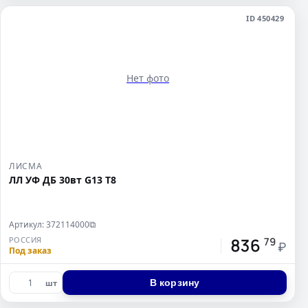
ID 450429
Нет фото
ЛИСМА
ЛЛ УФ ДБ 30вт G13 Т8
Артикул: 372114000
⧉
836
РОССИЯ
79
₽
Под заказ
В корзину
шт