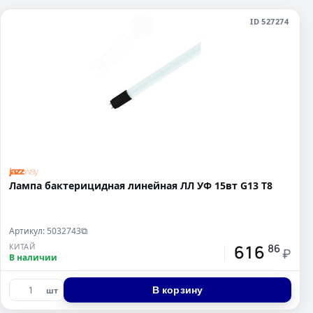
ID 527274
Лампа бактерицидная линейная ЛЛ УФ 15вт G13 Т8
Артикул: 5032743
⧉
616
КИТАЙ
86
₽
В наличии
В корзину
шт