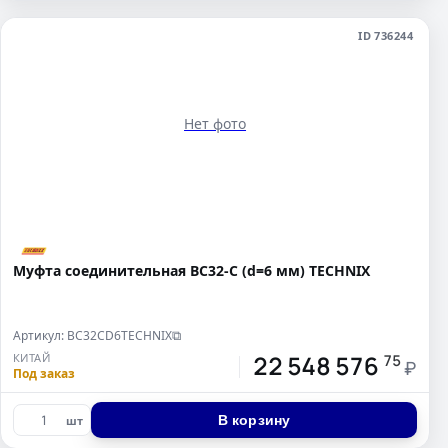
ID 736244
Нет фото
Муфта соединительная BC32-C (d=6 мм) TECHNIX
Артикул: BC32CD6TECHNIX
⧉
22 548 576
КИТАЙ
75
₽
Под заказ
В корзину
шт