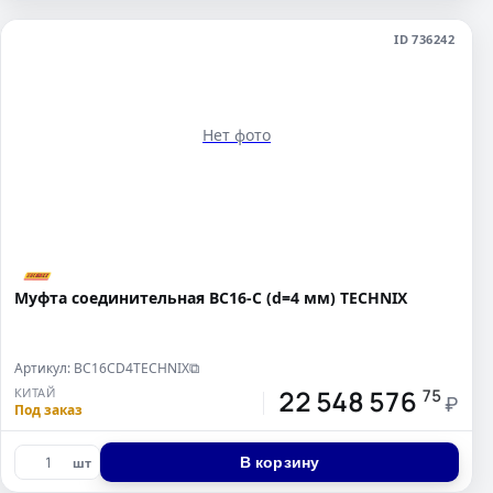
ID 736242
Нет фото
Муфта соединительная BC16-C (d=4 мм) TECHNIX
Артикул: BC16CD4TECHNIX
⧉
22 548 576
КИТАЙ
75
₽
Под заказ
В корзину
шт