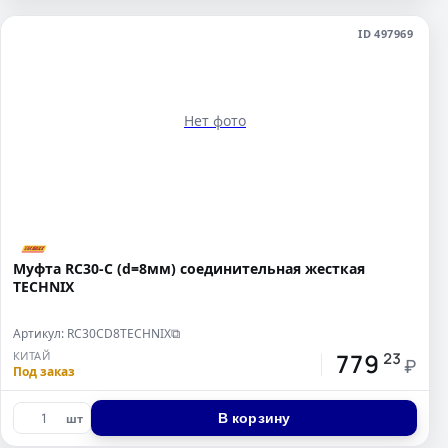
ID 497969
Нет фото
Муфта RC30-C (d=8мм) соединительная жесткая
TECHNIX
Артикул: RC30CD8TECHNIX
⧉
779
КИТАЙ
23
₽
Под заказ
В корзину
шт