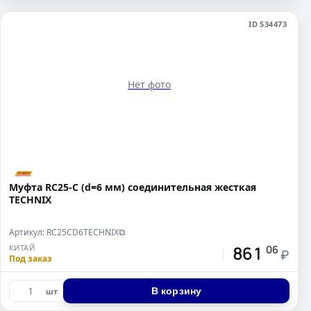
ID 534473
Нет фото
Муфта RC25-C (d=6 мм) соединительная жесткая
TECHNIX
Артикул: RC25CD6TECHNIX
⧉
861
КИТАЙ
06
₽
Под заказ
В корзину
шт