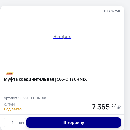
ID 736250
Нет фото
Муфта соединительная JC65-C TECHNIX
Артикул: JC65CTECHNIX
⧉
7 365
КИТАЙ
37
₽
Под заказ
В корзину
шт