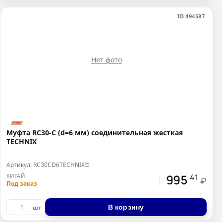
ID 494587
Нет фото
Муфта RC30-C (d=6 мм) соединительная жесткая
TECHNIX
Артикул: RC30CD6TECHNIX
⧉
995
КИТАЙ
41
₽
Под заказ
В корзину
шт