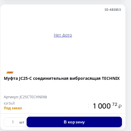
ID 483853
Нет фото
Муфта JC25-C соединительная виброгасящая TECHNIX
Артикул: JC25CTECHNIX
⧉
1 000
КИТАЙ
72
₽
Под заказ
В корзину
шт