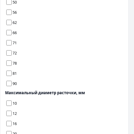
50
56
62
66
71
72
78
81
90
Максимальный диаметр расточки, мм
10
12
16
20