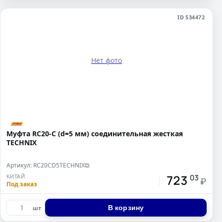
ID 534472
Нет фото
Муфта RC20-C (d=5 мм) соединительная жесткая
TECHNIX
Артикул: RC20CD5TECHNIX
⧉
723
КИТАЙ
03
₽
Под заказ
В корзину
шт