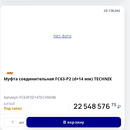
ID 736246
Нет фото
Муфта соединительная FC63-P2 (d=14 мм) TECHNIX
Артикул: FC63P2D14TECHNIX
⧉
22 548 576
КИТАЙ
75
₽
Под заказ
В корзину
шт