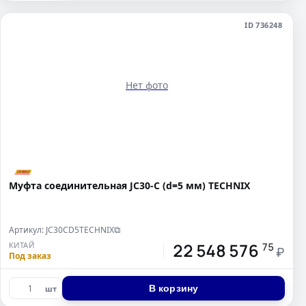
ID 736248
Нет фото
Муфта соединительная JC30-C (d=5 мм) TECHNIX
Артикул: JC30CD5TECHNIX
⧉
22 548 576
КИТАЙ
75
₽
Под заказ
В корзину
шт