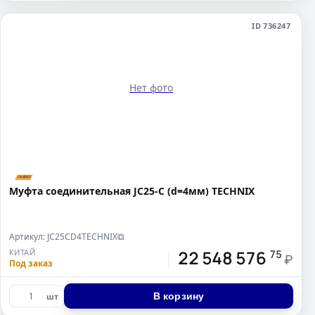
ID 736247
Нет фото
Муфта соединительная JC25-C (d=4мм) TECHNIX
Артикул: JC25CD4TECHNIX
⧉
22 548 576
КИТАЙ
75
₽
Под заказ
В корзину
шт