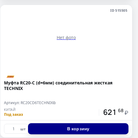
ID 515505
Нет фото
Муфта RC20-C (d=6мм) соединительная жесткая
TECHNIX
Артикул: RC20CD6TECHNIX
⧉
621
КИТАЙ
68
₽
Под заказ
В корзину
шт