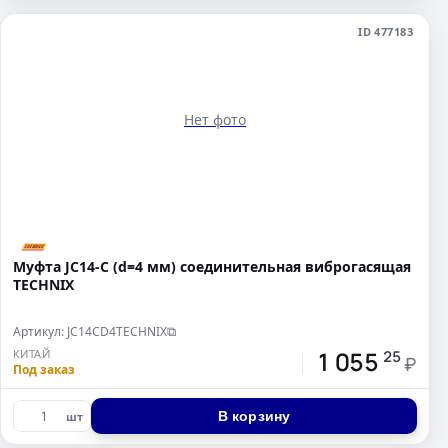
ID 477183
Нет фото
Муфта JC14-C (d=4 мм) соединительная виброгасящая
TECHNIX
Артикул: JC14CD4TECHNIX
⧉
1 055
КИТАЙ
25
₽
Под заказ
В корзину
шт