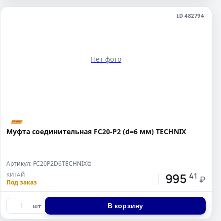
ID 482794
Нет фото
Муфта соединительная FC20-P2 (d=6 мм) TECHNIX
Артикул: FC20P2D6TECHNIX
⧉
995
КИТАЙ
41
₽
Под заказ
В корзину
шт