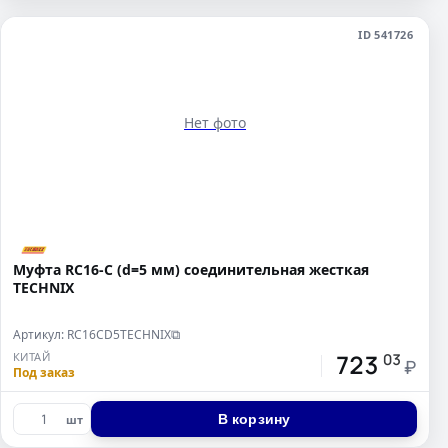
ID 541726
Нет фото
Муфта RC16-C (d=5 мм) соединительная жесткая
TECHNIX
Артикул: RC16CD5TECHNIX
⧉
723
КИТАЙ
03
₽
Под заказ
В корзину
шт