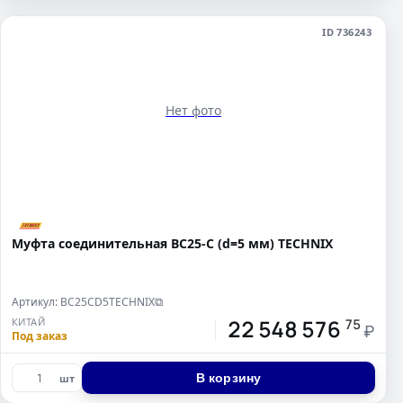
ID 736243
Нет фото
Муфта соединительная BC25-C (d=5 мм) TECHNIX
Артикул: BC25CD5TECHNIX
⧉
22 548 576
КИТАЙ
75
₽
Под заказ
В корзину
шт