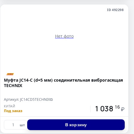
ID 492298
Нет фото
Муфта JC14-C (d=5 мм) соединительная виброгасящая
TECHNIX
Артикул: JC14CD5TECHNIX
⧉
1 038
КИТАЙ
16
₽
Под заказ
В корзину
шт