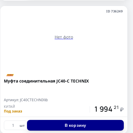
ID 736249
Нет фото
Муфта соединительная JC40-C TECHNIX
Артикул: JC40CTECHNIX
⧉
1 994
КИТАЙ
21
₽
Под заказ
В корзину
шт