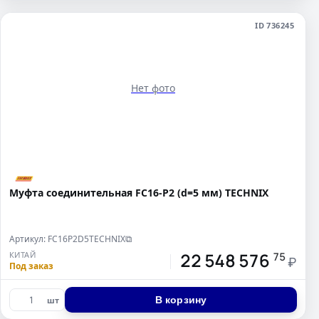
ID 736245
Нет фото
Муфта соединительная FC16-P2 (d=5 мм) TECHNIX
Артикул: FC16P2D5TECHNIX
⧉
22 548 576
КИТАЙ
75
₽
Под заказ
В корзину
шт