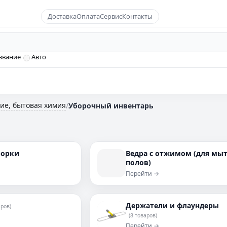
Доставка
Оплата
Сервис
Контакты
звание
Авто
ие, бытовая химия
/
Уборочный инвентарь
борки
Ведра с отжимом (для мы
полов)
Перейти →
Держатели и флаундеры
аров)
(8 товаров)
Перейти →