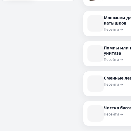
Машинки дл
катышков
Перейти →
Помпы или 
унитаза
Перейти →
Сменные лез
Перейти →
Чистка басс
Перейти →