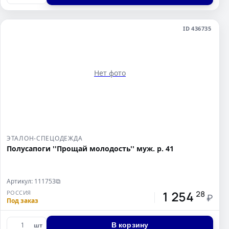
ID 436735
Нет фото
ЭТАЛОН-СПЕЦОДЕЖДА
Полусапоги ''Прощай молодость'' муж. р. 41
Артикул: 111753
⧉
1 254
РОССИЯ
28
₽
Под заказ
В корзину
шт