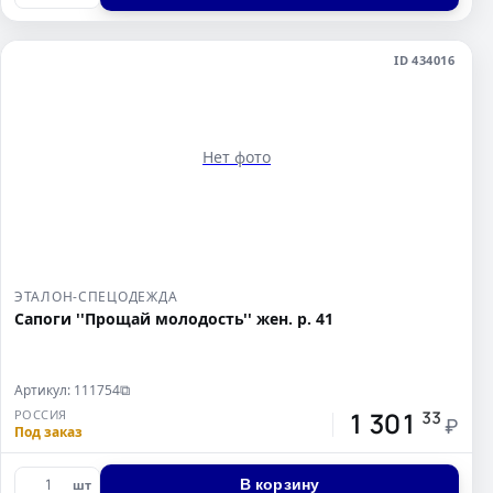
ID 434016
Нет фото
ЭТАЛОН-СПЕЦОДЕЖДА
Сапоги ''Прощай молодость'' жен. р. 41
Артикул: 111754
⧉
1 301
РОССИЯ
33
₽
Под заказ
В корзину
шт