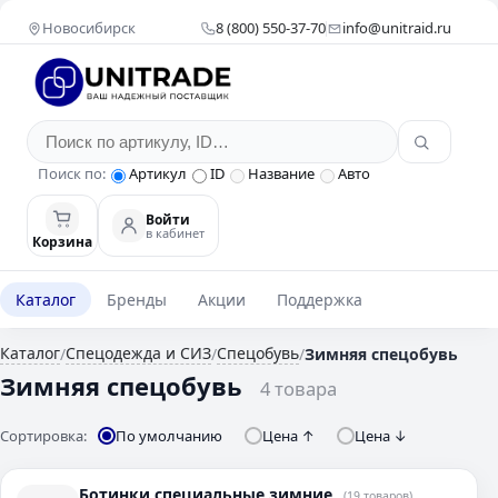
Новосибирск
8 (800) 550-37-70
info@unitraid.ru
Поиск по:
Артикул
ID
Название
Авто
Войти
в кабинет
Корзина
Каталог
Бренды
Акции
Поддержка
Каталог
Спецодежда и СИЗ
Спецобувь
/
/
/
Зимняя спецобувь
Зимняя спецобувь
4 товара
Сортировка:
По умолчанию
Цена ↑
Цена ↓
Ботинки специальные зимние
(19 товаров)