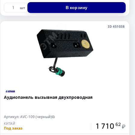
В корзину
шт
ID 451038
Аудиопанель вызывная двухпроводная
Артикул: AVC-109 (черный)
⧉
1 710
КИТАЙ
62
₽
Под заказ