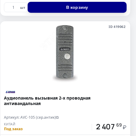
В корзину
шт
ID 419062
Аудиопанель вызывная 2-х проводная
антивандальная
Артикул: AVC-105 (сер.антик)
⧉
2 407
КИТАЙ
69
₽
Под заказ