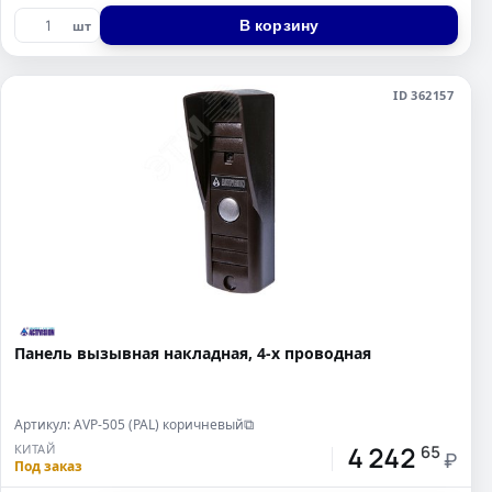
В корзину
шт
ID 362157
Панель вызывная накладная, 4-х проводная
Артикул: AVP-505 (PAL) коричневый
⧉
4 242
КИТАЙ
65
₽
Под заказ