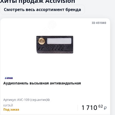
Хиты продаж Activision
Смотреть весь ассортимент бренда
ID 451040
Аудиопанель вызывная антивандальная
Артикул: AVC-109 (сер.антик)
⧉
1 710
КИТАЙ
62
₽
Под заказ