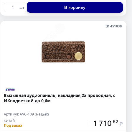
В корзину
шт
ID 451039
Вызывная аудиопанель, накладная,2х проводная, с
ИКподветкой до 0,6м
Артикул: AVC-109 (медь)
⧉
1 710
КИТАЙ
62
₽
Под заказ