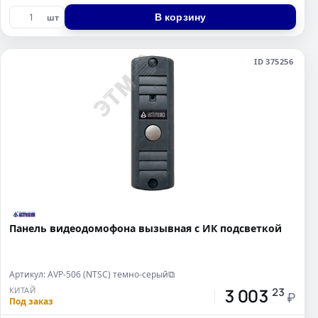
В корзину
шт
ID 375256
Панель видеодомофона вызывная с ИК подсветкой
Артикул: AVP-506 (NTSC) темно-серый
⧉
3 003
КИТАЙ
23
₽
Под заказ