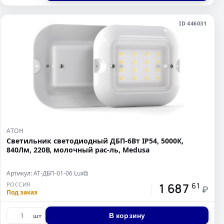
ID 446031
АТОН
Светильник светодиодный ДБП-6Вт IP54, 5000К,
840Лм, 220В, молочный рас-ль, Medusa
Артикул: АТ-ДБП-01-06 Lux
⧉
1 687
РОССИЯ
61
₽
Под заказ
В корзину
шт