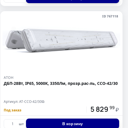
ID 767118
АТОН
ДБП-28Вт, IP65, 5000К, 3350Лм, прозр.рас-ль, ССО-42/30
Артикул: АТ-ССО-42/30
⧉
5 829
99
₽
Под заказ
В корзину
шт