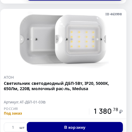
ID 463998
АТОН
Светильник светодиодный ДБП-5Вт, IP20, 5000К,
650Лм, 220В, молочный рас-ль, Medusa
Артикул: АТ-ДБП-01-03
⧉
1 380
РОССИЯ
78
₽
Под заказ
В корзину
шт