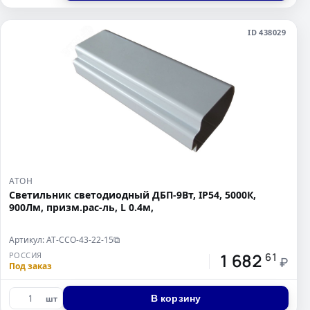
ID 438029
АТОН
Светильник светодиодный ДБП-9Вт, IP54, 5000К,
900Лм, призм.рас-ль, L 0.4м,
Артикул: АТ-ССО-43-22-15
⧉
1 682
РОССИЯ
61
₽
Под заказ
В корзину
шт