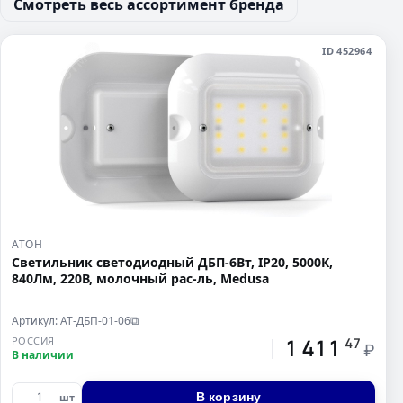
Смотреть весь ассортимент бренда
ID 452964
АТОН
Светильник светодиодный ДБП-6Вт, IP20, 5000К,
840Лм, 220В, молочный рас-ль, Medusa
Артикул: АТ-ДБП-01-06
⧉
1 411
РОССИЯ
47
₽
В наличии
В корзину
шт