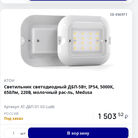
ID 456971
АТОН
Светильник светодиодный ДБП-5Вт, IP54, 5000К,
650Лм, 220В, молочный рас-ль, Medusa
Артикул: АТ-ДБП-01-03 Lux
⧉
1 503
РОССИЯ
52
₽
Под заказ
В корзину
шт