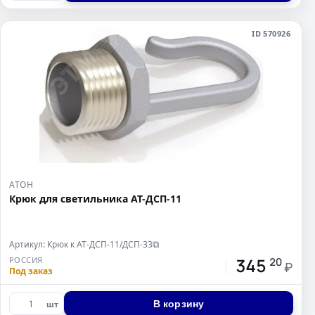
ID 570926
АТОН
Крюк для светильника АТ-ДСП-11
Артикул: Крюк к АТ-ДСП-11/ДСП-33
⧉
345
РОССИЯ
20
₽
Под заказ
В корзину
шт