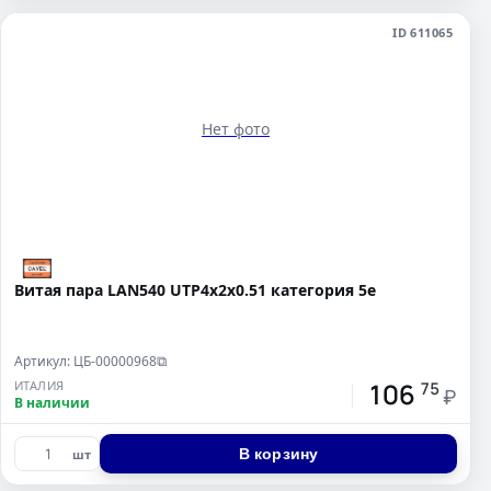
ID 611065
Нет фото
Витая пара LAN540 UTP4х2х0.51 категория 5е
Артикул: ЦБ-00000968
⧉
106
ИТАЛИЯ
75
₽
В наличии
В корзину
шт