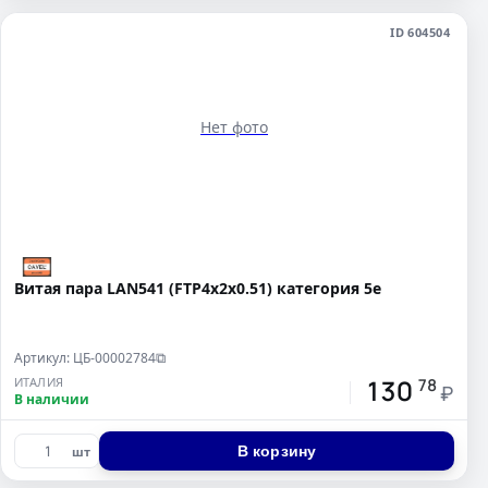
ID 604504
Нет фото
Витая пара LAN541 (FTP4х2х0.51) категория 5е
Артикул: ЦБ-00002784
⧉
130
ИТАЛИЯ
78
₽
В наличии
В корзину
шт