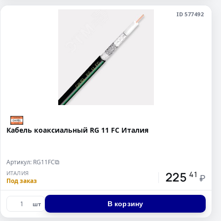
ID 577492
Кабель коаксиальный RG 11 FC Италия
Артикул: RG11FC
⧉
225
ИТАЛИЯ
41
₽
Под заказ
В корзину
шт