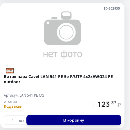
ID 602935
Витая пара Cavel LAN 541 PE 5e F/UTP 4х2хAWG24 PE
outdoor
Артикул: LAN 541 PE С
⧉
123
ИТАЛИЯ
37
₽
Под заказ
В корзину
шт