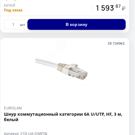
1 593
КИТАЙ
87
₽
Под заказ
В корзину
шт
ID 724062
EUROLAN
Шнур коммутационный категории 6A U/UTP, HF, 3 м,
белый
Артикул: 21D-UA-03WT
⧉