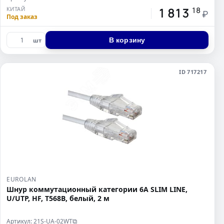
1 813
КИТАЙ
18
₽
Под заказ
В корзину
шт
ID 717217
EUROLAN
Шнур коммутационный категории 6A SLIM LINE,
U/UTP, HF, T568B, белый, 2 м
Артикул: 21S-UA-02WT
⧉