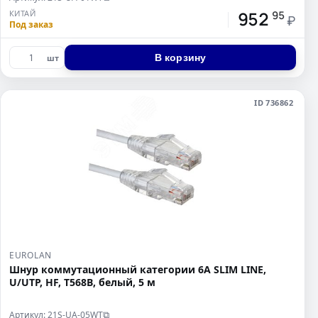
952
КИТАЙ
95
₽
Под заказ
В корзину
шт
ID 736862
EUROLAN
Шнур коммутационный категории 6A SLIM LINE,
U/UTP, HF, T568B, белый, 5 м
Артикул: 21S-UA-05WT
⧉