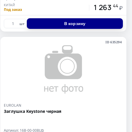
1 263
КИТАЙ
44
₽
Под заказ
В корзину
шт
ID 635294
EUROLAN
Заглушка Keystone черная
Артикул: 16B-00-00BL
⧉