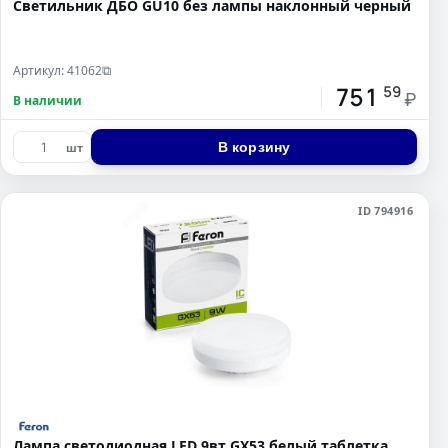
Светильник ДБО GU10 без лампы наклонный черный
Артикул: 41062
⧉
751
59
₽
В наличии
В корзину
шт
ID 794916
Лампа светодиодная LED 9вт GX53 белый таблетка