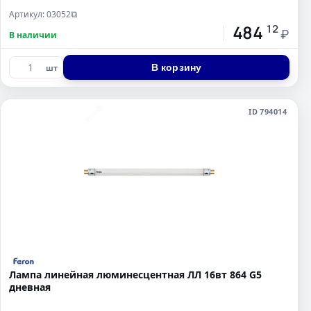
Артикул: 03052
⧉
484
12
₽
В наличии
В корзину
шт
ID 794014
Лампа линейная люминесцентная ЛЛ 16вт 864 G5
дневная