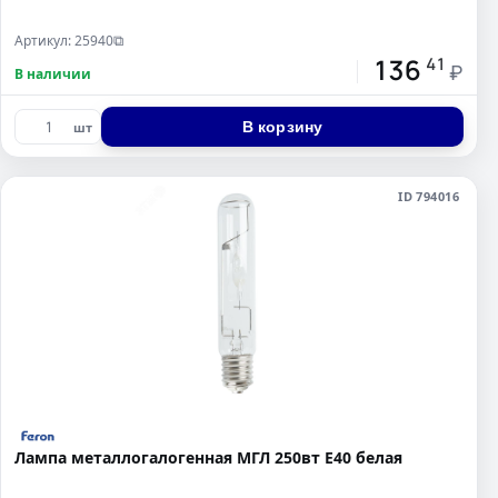
Артикул: 25940
⧉
136
41
₽
В наличии
В корзину
шт
ID 794016
Лампа металлогалогенная МГЛ 250вт Е40 белая