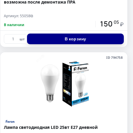
возможна после демонтажа ПРА
Артикул: 55058
⧉
150
05
₽
В наличии
В корзину
шт
ID 794758
Лампа светодиодная LED 25вт Е27 дневной