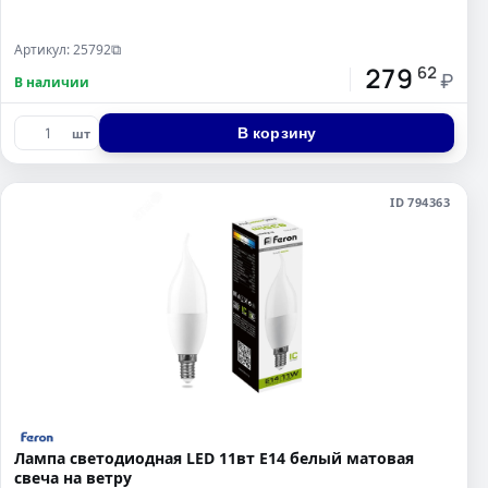
Артикул: 25792
⧉
279
62
₽
В наличии
В корзину
шт
ID 794363
Лампа светодиодная LED 11вт Е14 белый матовая
свеча на ветру