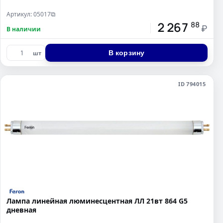
Артикул: 05017
⧉
2 267
88
₽
В наличии
В корзину
шт
ID 794015
Лампа линейная люминесцентная ЛЛ 21вт 864 G5
дневная