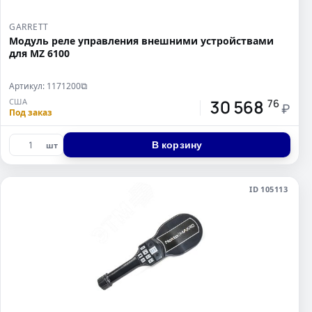
GARRETT
Модуль реле управления внешними устройствами
для MZ 6100
Артикул: 1171200
⧉
30 568
США
76
₽
Под заказ
В корзину
шт
ID 105113