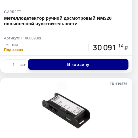
GARRETT
Метеллодетектор ручной досмотровый NMS20
повышенной чувствительности
Артикул: 11000093
⧉
30 091
ТУРЦИЯ
14
₽
Под заказ
В корзину
шт
ID 119576