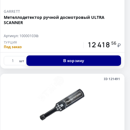
GARRETT
Метеллодетектор ручной досмотровый ULTRA
SCANNER
Артикул: 10000103
⧉
12 418
ТУРЦИЯ
56
₽
Под заказ
В корзину
шт
ID 121491