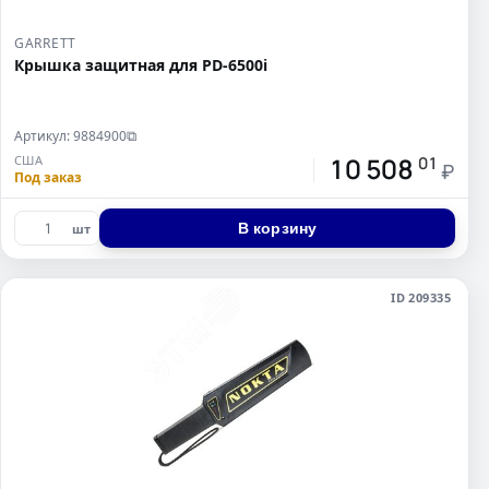
GARRETT
Крышка защитная для PD-6500i
Артикул: 9884900
⧉
10 508
США
01
₽
Под заказ
В корзину
шт
ID 209335