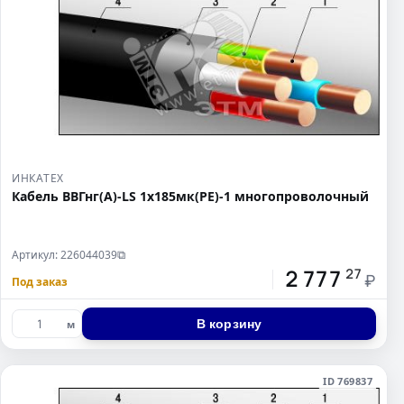
ИНКАТЕХ
Кабель ВВГнг(А)-LS 1х185мк(PE)-1 многопроволочный
Артикул: 226044039
⧉
2 777
27
₽
Под заказ
В корзину
м
ID 769837