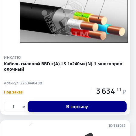
ИНКАТЕХ
Кабель силовой ВВГнг(А)-LS 1х240мк(N)-1 многопров
олочный
Артикул: 226044043
⧉
3 634
11
₽
Под заказ
В корзину
м
ID 761042