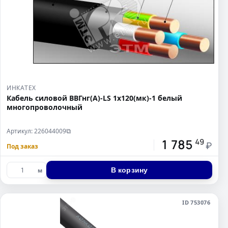
ИНКАТЕХ
Кабель силовой ВВГнг(А)-LS 1х120(мк)-1 белый
многопроволочный
Артикул: 226044009
⧉
1 785
49
₽
Под заказ
В корзину
м
ID 753076