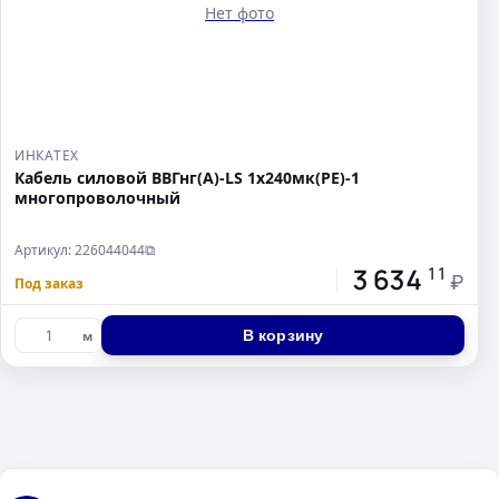
Нет фото
ИНКАТЕХ
Кабель силовой ВВГнг(А)-LS 1х240мк(PE)-1
многопроволочный
Артикул: 226044044
⧉
3 634
11
₽
Под заказ
В корзину
м