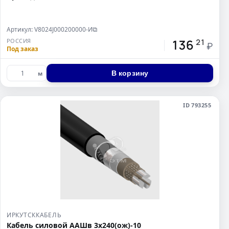
Артикул: V8024J000200000-И
⧉
136
РОССИЯ
21
₽
Под заказ
В корзину
м
ID 793255
ИРКУТСККАБЕЛЬ
Кабель силовой ААШв 3х240(ож)-10