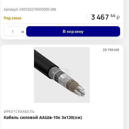
Артикул: V4053S070000000-И
⧉
3 467
44
₽
Под заказ
В корзину
м
ID 793148
ИРКУТСККАБЕЛЬ
Кабель силовой ААШв-10к 3х120(ож)