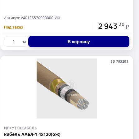
Артикул: V4013S570000000-И
⧉
2 943
30
₽
Под заказ
В корзину
м
ID 793201
ИРКУТСККАБЕЛЬ
кабель ААБл-1 4х120(ож)