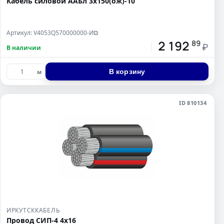
Кабель силовой ААБл 3х150(ож)-10
Артикул: V4053Q570000000-И
⧉
2 192
89
₽
В наличии
В корзину
м
ID 810134
ИРКУТСККАБЕЛЬ
Провод СИП-4 4х16