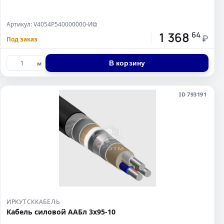
Артикул: V4054P540000000-И
⧉
1 368
64
₽
Под заказ
В корзину
м
ID 793191
ИРКУТСККАБЕЛЬ
Кабель силовой ААБл 3х95-10