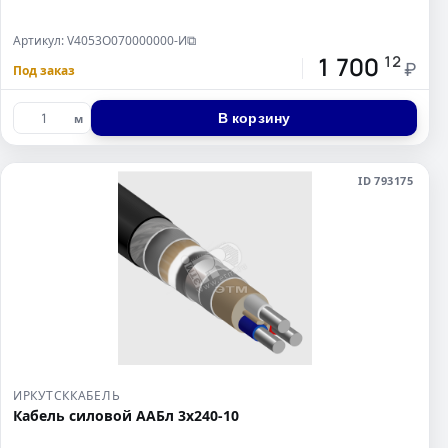
Артикул: V4053O070000000-И
⧉
1 700
12
₽
Под заказ
В корзину
м
ID 793175
ИРКУТСККАБЕЛЬ
Кабель силовой ААБл 3х240-10