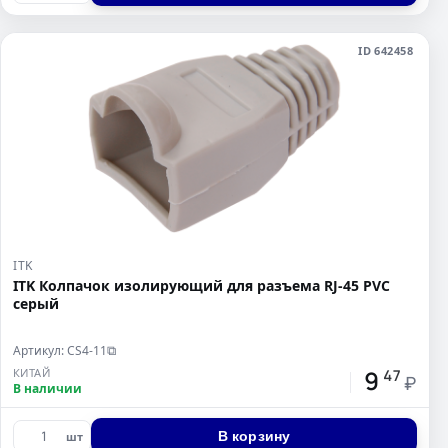
ID 642458
ITK
ITK Колпачок изолирующий для разъема RJ-45 PVC
серый
Артикул: CS4-11
⧉
9
КИТАЙ
47
₽
В наличии
В корзину
шт