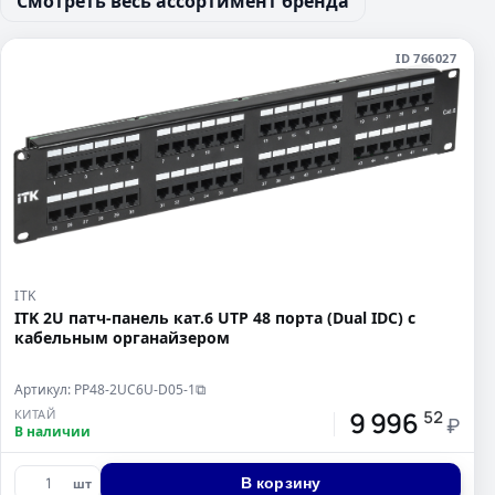
Смотреть весь ассортимент бренда
ID 766027
ITK
ITK 2U патч-панель кат.6 UTP 48 порта (Dual IDC) с
кабельным органайзером
Артикул: PP48-2UC6U-D05-1
⧉
9 996
КИТАЙ
52
₽
В наличии
В корзину
шт