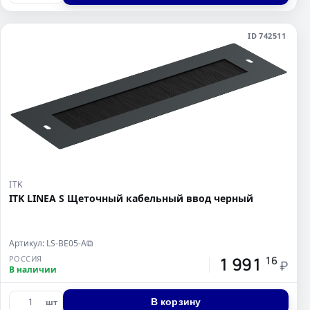
ID 742511
ITK
ITK LINEA S Щеточный кабельный ввод черный
Артикул: LS-BE05-A
⧉
1 991
РОССИЯ
16
₽
В наличии
В корзину
шт