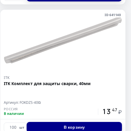
ID 641140
ITK
ITK Комплект для защиты сварки, 40мм
Артикул: FOKDZS-40
⧉
13
РОССИЯ
47
₽
В наличии
В корзину
шт