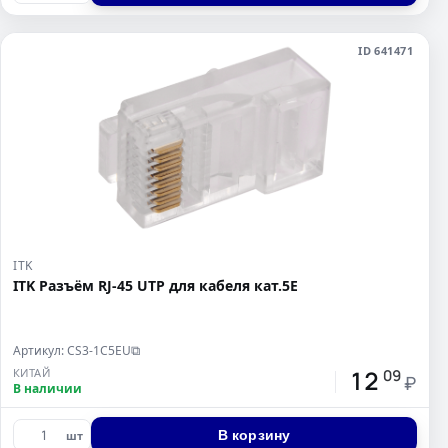
ID 641471
ITK
ITK Разъём RJ-45 UTP для кабеля кат.5E
Артикул: CS3-1C5EU
⧉
12
КИТАЙ
09
₽
В наличии
В корзину
шт