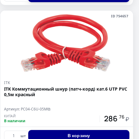
ID 754657
ITK
ITK Коммутационный шнур (патч-корд) кат.6 UTP PVC
0,5м красный
Артикул: PC04-C6U-05M
⧉
286
КИТАЙ
76
₽
В наличии
В корзину
шт