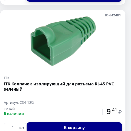
ID 642481
ITK
ITK Колпачок изолирующий для разъема RJ-45 PVC
зеленый
Артикул: CS4-12
⧉
9
КИТАЙ
41
₽
В наличии
В корзину
шт