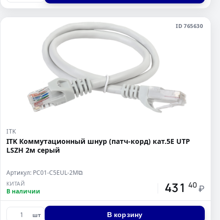
ID 765630
ITK
ITK Коммутационный шнур (патч-корд) кат.5E UTP
LSZH 2м серый
Артикул: PC01-C5EUL-2M
⧉
431
КИТАЙ
40
₽
В наличии
В корзину
шт