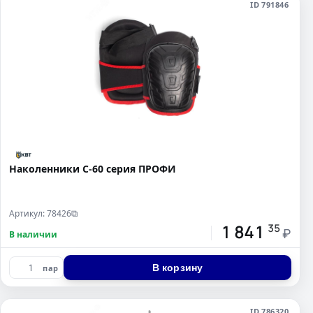
ID 791846
Наколенники С-60 серия ПРОФИ
Артикул: 78426
⧉
1 841
35
₽
В наличии
В корзину
пар
ID 786320