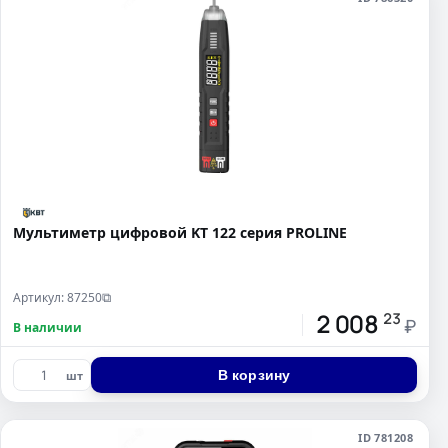
Мультиметр цифровой KT 122 серия PROLINE
Артикул: 87250
⧉
2 008
23
₽
В наличии
В корзину
шт
ID 781208