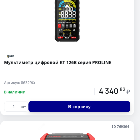
Мультиметр цифровой KT 126В серия PROLINE
Артикул: 86329
⧉
4 340
82
₽
В наличии
В корзину
шт
ID 769364