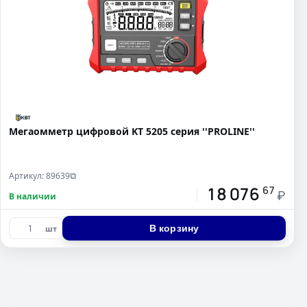
Мегаомметр цифровой KT 5205 серия ''PROLINE''
Артикул: 89639
⧉
18 076
67
₽
В наличии
В корзину
шт