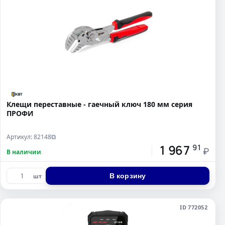
Клещи переставные - гаечный ключ 180 мм серия
ПРОФИ
Артикул: 82148
⧉
1 967
91
₽
В наличии
В корзину
шт
ID 772052