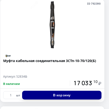
ID 792390
Муфта кабельная соединительная 3СТп-10-70/120(Б)
Артикул: 52834
⧉
17 033
10
₽
В наличии
В корзину
шт