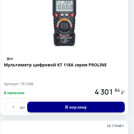
Мультиметр цифровой KT 118A серия PROLINE
Артикул: 79126
⧉
4 301
84
₽
В наличии
В корзину
шт
ID 773487