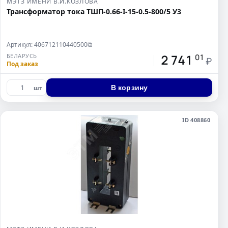
МЭТЗ ИМЕНИ В.И.КОЗЛОВА
Трансформатор тока ТШП-0.66-I-15-0.5-800/5 У3
Артикул: 406712110440500
⧉
2 741
БЕЛАРУСЬ
01
₽
Под заказ
В корзину
шт
ID 408860