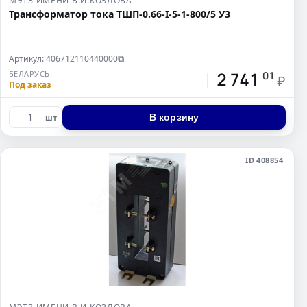
МЭТЗ ИМЕНИ В.И.КОЗЛОВА
Трансформатор тока ТШП-0.66-I-5-1-800/5 У3
Артикул: 406712110440000
⧉
2 741
БЕЛАРУСЬ
01
₽
Под заказ
В корзину
шт
ID 408854