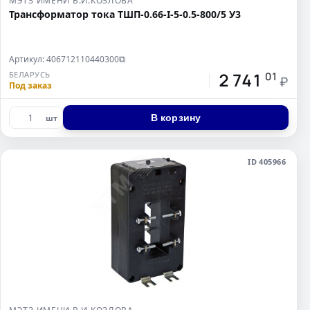
МЭТЗ ИМЕНИ В.И.КОЗЛОВА
Трансформатор тока ТШП-0.66-I-5-0.5-800/5 У3
Артикул: 406712110440300
⧉
2 741
БЕЛАРУСЬ
01
₽
Под заказ
В корзину
шт
ID 405966