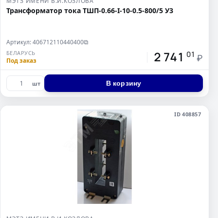
МЭТЗ ИМЕНИ В.И.КОЗЛОВА
Трансформатор тока ТШП-0.66-I-10-0.5-800/5 У3
Артикул: 406712110440400
⧉
2 741
БЕЛАРУСЬ
01
₽
Под заказ
В корзину
шт
ID 408857