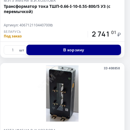
МЭТЗ ИМЕНИ В.И.КОЗЛОВА
Трансформатор тока ТШП-0.66-I-10-0.5S-800/5 У3 (с
перемычкой)
Артикул: 406712110440700
⧉
2 741
БЕЛАРУСЬ
01
₽
Под заказ
В корзину
шт
ID 408858