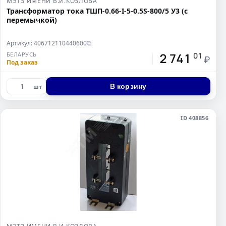
МЭТЗ ИМЕНИ В.И.КОЗЛОВА
Трансформатор тока ТШП-0.66-I-5-0.5S-800/5 У3 (с
перемычкой)
Артикул: 406712110440600
⧉
2 741
БЕЛАРУСЬ
01
₽
Под заказ
В корзину
шт
ID 408856