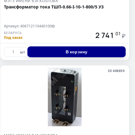
МЭТЗ ИМЕНИ В.И.КОЗЛОВА
Трансформатор тока ТШП-0.66-I-10-1-800/5 У3
Артикул: 406712110440100
⧉
2 741
БЕЛАРУСЬ
01
₽
Под заказ
В корзину
шт
ID 408859