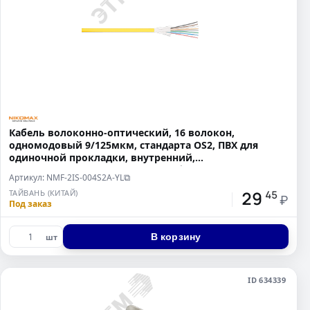
Кабель волоконно-оптический, 16 волокон,
одномодовый 9/125мкм, стандарта OS2, ПВХ для
одиночной прокладки, внутренний,
распределительный, с плотным бу
Артикул: NMF-2IS-004S2A-YL
⧉
29
ТАЙВАНЬ (КИТАЙ)
45
₽
Под заказ
В корзину
шт
ID 634339