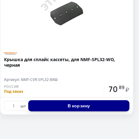
Крышка для сплайс кассеты, для NMF-SPL32-WO,
черная
Артикул: NMF-CVR-SPL32-BK
⧉
70
РОССИЯ
89
₽
Под заказ
В корзину
шт