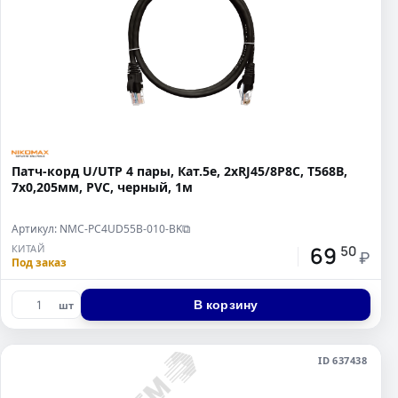
Патч-корд U/UTP 4 пары, Кат.5e, 2хRJ45/8P8C, T568B,
7х0,205мм, PVC, черный, 1м
Артикул: NMC-PC4UD55B-010-BK
⧉
69
КИТАЙ
50
₽
Под заказ
В корзину
шт
ID 637438