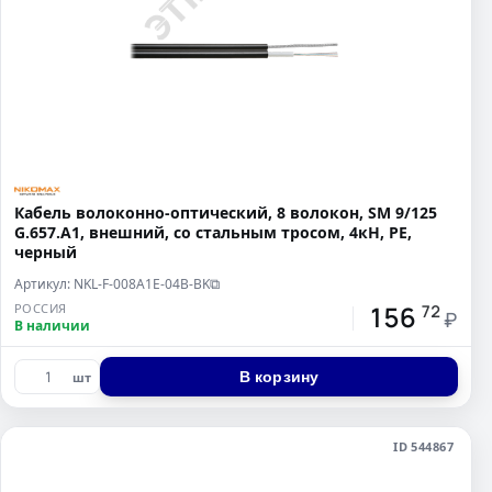
Кабель волоконно-оптический, 8 волокон, SM 9/125
G.657.A1, внешний, со стальным тросом, 4кН, PE,
черный
Артикул: NKL-F-008A1E-04B-BK
⧉
156
РОССИЯ
72
₽
В наличии
В корзину
шт
ID 544867