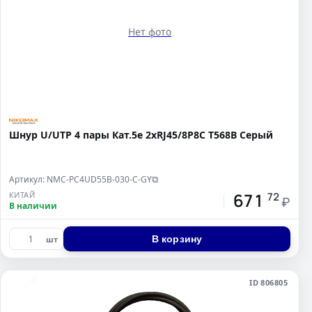
Нет фото
Шнур U/UTP 4 пары Кат.5e 2хRJ45/8P8C T568B Серый
Артикул: NMC-PC4UD55B-030-C-GY
⧉
671
КИТАЙ
72
₽
В наличии
В корзину
шт
ID 806805