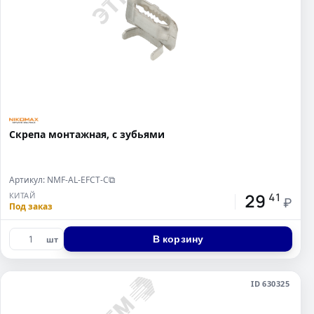
Скрепа монтажная, с зубьями
Артикул: NMF-AL-EFCT-C
⧉
29
КИТАЙ
41
₽
Под заказ
В корзину
шт
ID 630325