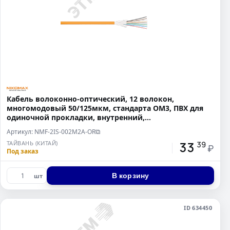
Кабель волоконно-оптический, 12 волокон,
многомодовый 50/125мкм, стандарта OM3, ПВХ для
одиночной прокладки, внутренний,
распределительный, с плотным
Артикул: NMF-2IS-002M2A-OR
⧉
33
ТАЙВАНЬ (КИТАЙ)
39
₽
Под заказ
В корзину
шт
ID 634450