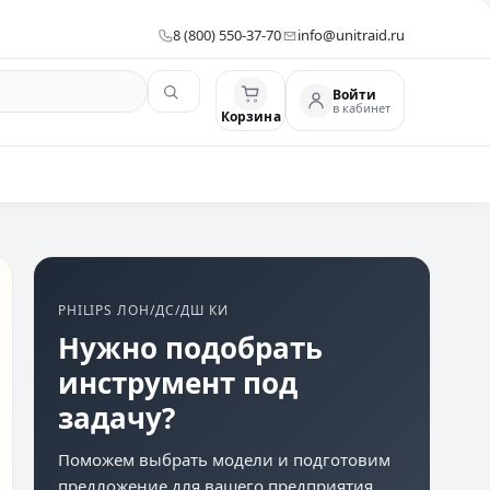
8 (800) 550-37-70
info@unitraid.ru
Войти
в кабинет
Корзина
PHILIPS ЛОН/ДС/ДШ КИ
Нужно подобрать
инструмент под
задачу?
Поможем выбрать модели и подготовим
предложение для вашего предприятия.