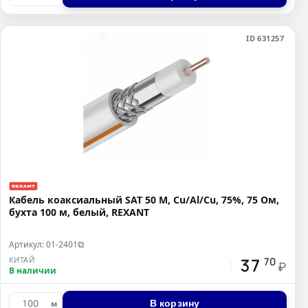
ID 631257
Кабель коаксиальный SAT 50 M, Cu/Al/Cu, 75%, 75 Ом,
бухта 100 м, белый, REXANT
Артикул: 01-2401
⧉
37
КИТАЙ
70
₽
В наличии
В корзину
м