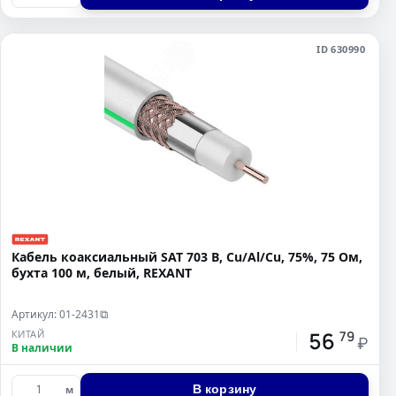
ID 630990
Кабель коаксиальный SAT 703 B, Cu/Al/Cu, 75%, 75 Ом,
бухта 100 м, белый, REXANT
Артикул: 01-2431
⧉
56
КИТАЙ
79
₽
В наличии
В корзину
м