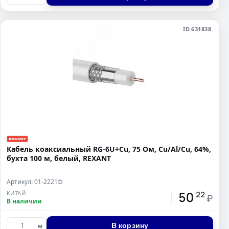
ID 631838
Кабель коаксиальный RG-6U+Cu, 75 Ом, Cu/Al/Cu, 64%,
бухта 100 м, белый, REXANT
Артикул: 01-2221
⧉
50
КИТАЙ
22
₽
В наличии
В корзину
м