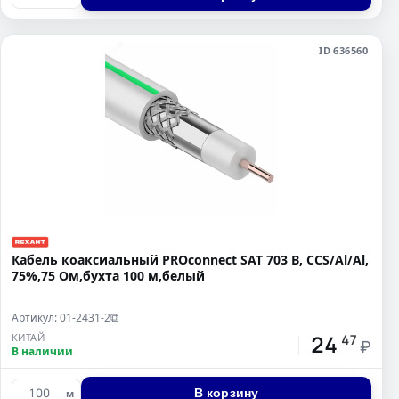
ID 636560
Кабель коаксиальный PROconnect SAT 703 B, CCS/Al/Al,
75%,75 Ом,бухта 100 м,белый
Артикул: 01-2431-2
⧉
24
КИТАЙ
47
₽
В наличии
В корзину
м