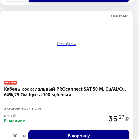
ID 631348
Нет фото
Кабель коаксиальный PROconnect SAT 50 M, Cu/Al/Cu,
64%,75 Ом,бухта 100 м,белый
Артикул: 01-2401-6
⧉
35
КИТАЙ
27
₽
В наличии
В корзину
м