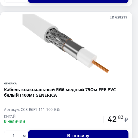
ID 628219
Кабель коаксиальный RG6 медный 75Ом FPE PVC
белый (100м) GENERICA
Артикул: CC3-R6F1-111-100-G
⧉
42
КИТАЙ
83
₽
В наличии
В корзину
м