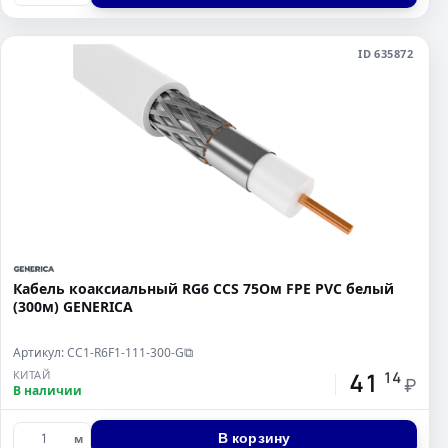
ID 635872
Кабель коаксиальный RG6 CCS 75Ом FPE PVC белый
(300м) GENERICA
Артикул: CC1-R6F1-111-300-G
⧉
41
КИТАЙ
14
₽
В наличии
В корзину
м