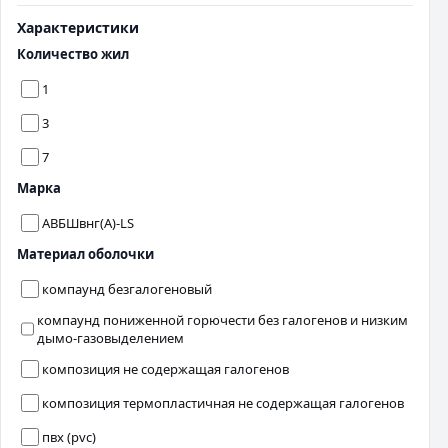
Характеристики
Количество жил
1
3
7
Марка
АВБШвнг(A)-LS
Материал оболочки
компаунд безгалогеновый
компаунд пониженной горючести без галогенов и низким
дымо-газовыделением
композиция не содержащая галогенов
композиция термопластичная не содержащая галогенов
пвх (pvc)