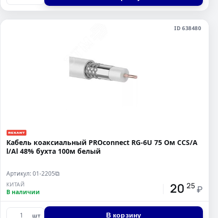
ID 638480
Кабель коаксиальный PROconnect RG-6U 75 Ом CCS/A
l/Al 48% бухта 100м белый
Артикул: 01-2205
⧉
20
КИТАЙ
25
₽
В наличии
В корзину
шт