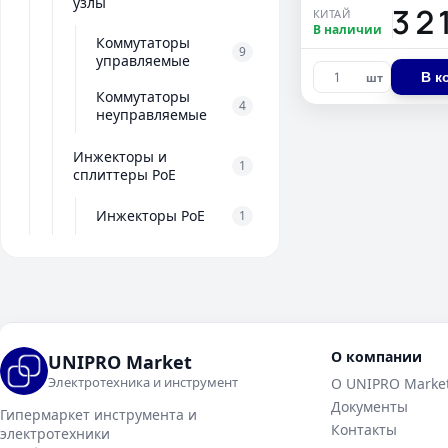
узлы
13 2
КИТАЙ
В наличии
Коммутаторы
9
управляемые
В к
шт
Коммутаторы
4
неуправляемые
Инжекторы и
1
сплиттеры PoE
Инжекторы PoE
1
О компании
UNIPRO Market
Электротехника и инструмент
О UNIPRO Marke
Документы
Гипермаркет инструмента и
Контакты
электротехники