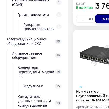
Системы оповещения
3 7
1
КИТАЙ
(СОУЭ)
В наличии
Громкоговорители
1
В к
шт
Рупорные
1
громкоговорители
Телекоммуникационное
29
оборудование и СКС
Активное сетевое
29
оборудование
Конвертеры,
переходники, модули
15
SFP
Модули SFP
15
Коммутатор
неуправляемый P
Коммутаторы,
портов 10/100 Мб/с
уличные станции и
13
120 Вт
коммутационные
Артикул: RVi-1NS08F-2T