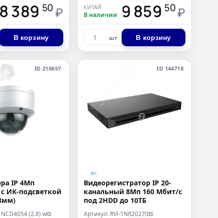
8 389
9 859
50
50
КИТАЙ
₽
₽
В наличии
В корзину
В корзину
шт
ID 210657
ID 144718
ра IP 4Мп
Видеорегистратор IP 20-
 с ИК-подсветкой
канальный 8Мп 160 Мбит/с
.8мм)
под 2HDD до 10ТБ
1NCD4054 (2.8) w
Артикул: RVi-1NR20270
⧉
⧉