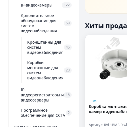
IP-видеокамеры
122
Дополнительное
оборудование для
Хиты прода
68
систем
видеонаблюдения
Кронштейны для
систем
45
видеонаблюдения
Коробки
монтажные для
23
систем
видеонаблюдения
IP-
видеорегистраторы и
18
видеосерверы
Коробка монтажн
Программное
камер видеонабл
2
обеспечение для CCTV
Артикул: RVi-1BMB-9 wh