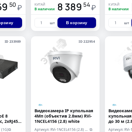
69
8 389
50
54
КИТАЙ
КИТАЙ
₽
₽
В наличии
В наличии
орзину
В корзину
шт
шт
ID 233989
ID 222954
Видеокамера IP купольная
Видеокаме
oE 8
4Мп (объектив 2.8мм) RVi-
купольная
, 2хRJ45,
1NCEL4156 (2.8) white
до 30 м (2
 (1G)
Артикул: RVi-1NCEL4156 (2.8) white
Артикул: RVi-
⧉
⧉