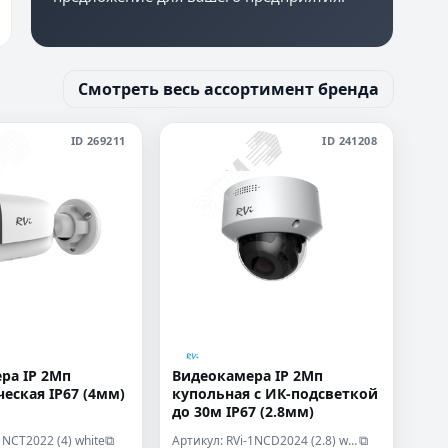
Смотреть весь ассортимент бренда
ID 269211
ID 241208
ра IP 2Мп
Видеокамера IP 2Мп
еская IP67 (4мм)
купольная c ИК-подсветкой
до 30м IP67 (2.8мм)
1NCT2022 (4) white
Артикул: RVi-1NCD2024 (2.8) white
⧉
⧉