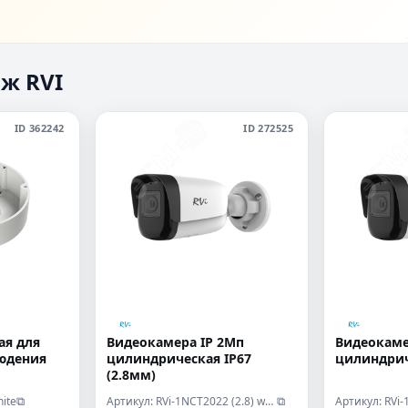
ж RVI
ID 362242
ID 272525
ая для
Видеокамера IP 2Мп
Видеокаме
юдения
цилиндрическая IP67
цилиндрич
(2.8мм)
ite
Артикул: RVi-1NCT2022 (2.8) white
Артикул: RVi-
⧉
⧉