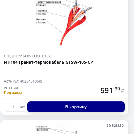
СПЕЦПРИБОР-КОМПЛЕКТ
ИП104 Гранат-термокабель GTSW-105-СР
Артикул: 402340106
⧉
591
РОССИЯ
99
₽
Под заказ
В корзину
шт
ID 528850