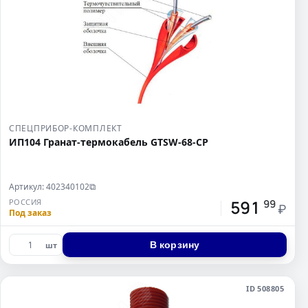
СПЕЦПРИБОР-КОМПЛЕКТ
ИП104 Гранат-термокабель GTSW-68-СР
Артикул: 402340102
⧉
591
РОССИЯ
99
₽
Под заказ
В корзину
шт
ID 508805