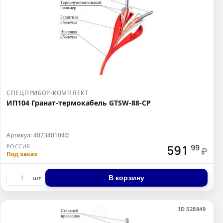
СПЕЦПРИБОР-КОМПЛЕКТ
ИП104 Гранат-термокабель GTSW-88-СР
Артикул: 402340104
⧉
591
РОССИЯ
99
₽
Под заказ
В корзину
шт
ID 528849