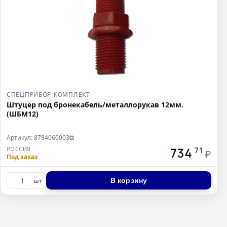
СПЕЦПРИБОР-КОМПЛЕКТ
Штуцер под бронекабель/металлорукав 12мм.
(ШБМ12)
Артикул: 8784060003
⧉
734
РОССИЯ
71
₽
Под заказ
В корзину
шт