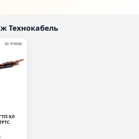
ж Технокабель
ID 970068
ГТП-ХЛ
 ТРТС
⧉