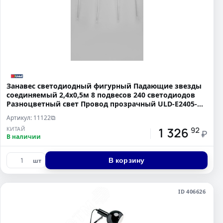
Занавес светодиодный фигурный Падающие звезды
соединяемый 2,4х0,5м 8 подвесов 240 светодиодов
Разноцветный свет Провод прозрачный ULD-E2405-
240/DTK MU
Артикул: 11122
⧉
1 326
КИТАЙ
92
₽
В наличии
В корзину
шт
ID 406626