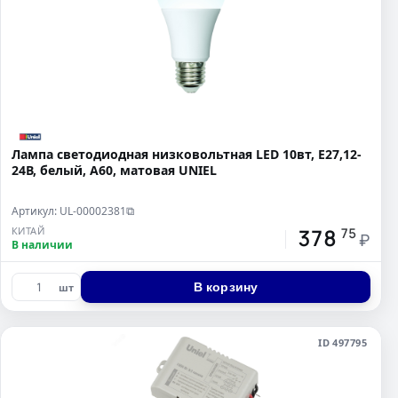
Лампа светодиодная низковольтная LED 10вт, E27,12-
24В, белый, А60, матовая UNIEL
Артикул: UL-00002381
⧉
378
КИТАЙ
75
₽
В наличии
В корзину
шт
ID 497795