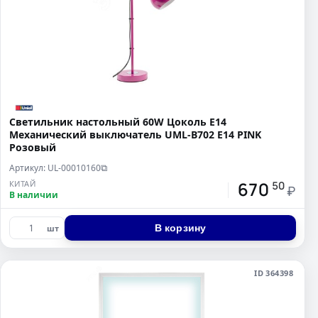
Светильник настольный 60W Цоколь Е14
Механический выключатель UML-B702 E14 PINK
Розовый
Артикул: UL-00010160
⧉
670
КИТАЙ
50
₽
В наличии
В корзину
шт
ID 364398