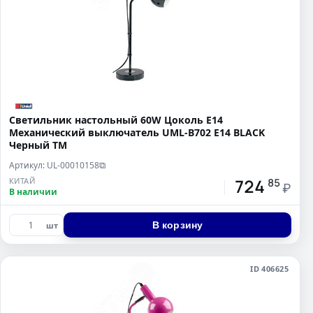
Светильник настольный 60W Цоколь Е14
Механический выключатель UML-B702 E14 BLACK
Черный ТМ
Артикул: UL-00010158
⧉
724
КИТАЙ
85
₽
В наличии
В корзину
шт
ID 406625