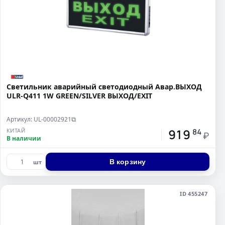
Светильник аварийный светодиодный Авар.ВЫХОД
ULR-Q411 1W GREEN/SILVER ВЫХОД/EXIT
Артикул: UL-00002921
⧉
919
КИТАЙ
84
₽
В наличии
В корзину
шт
ID 455247