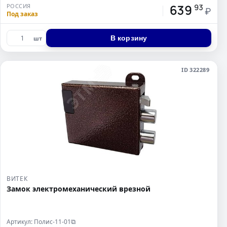
639
РОССИЯ
93
₽
Под заказ
В корзину
шт
ID 322289
ВИТЕК
Замок электромеханический врезной
Артикул: Полис-11-01
⧉