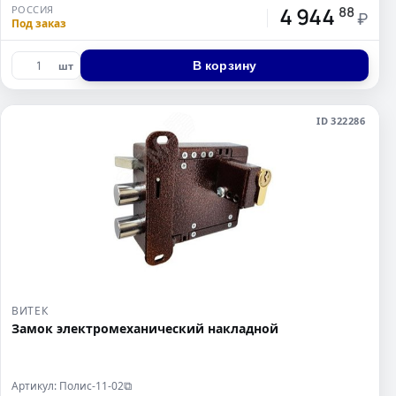
4 944
РОССИЯ
88
₽
Под заказ
В корзину
шт
ID 322286
ВИТЕК
Замок электромеханический накладной
Артикул: Полис-11-02
⧉