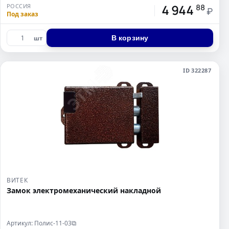
4 944
РОССИЯ
88
₽
Под заказ
В корзину
шт
ID 322287
ВИТЕК
Замок электромеханический накладной
Артикул: Полис-11-03
⧉