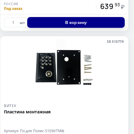
639
РОССИЯ
93
₽
Под заказ
В корзину
шт
ID 513779
ВИТЕК
Пластина монтажная
Артикул: Пл.для Полис-51ЕМ/ТМ
⧉