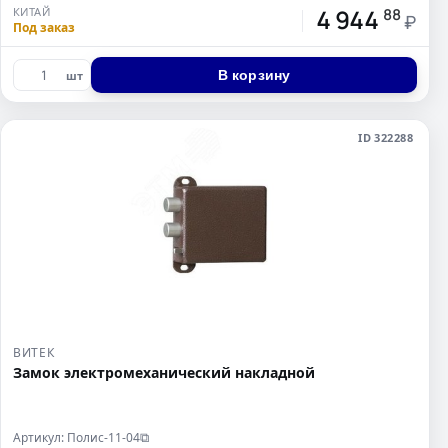
4 944
КИТАЙ
88
₽
Под заказ
В корзину
шт
ID 322288
ВИТЕК
Замок электромеханический накладной
Артикул: Полис-11-04
⧉