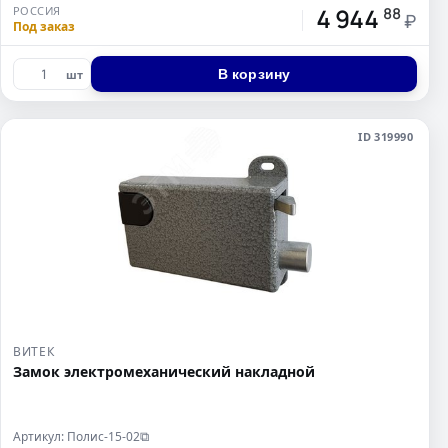
4 944
РОССИЯ
88
₽
Под заказ
В корзину
шт
ID 319990
ВИТЕК
Замок электромеханический накладной
Артикул: Полис-15-02
⧉