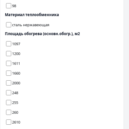
98
Материал теплообменника
сталь нержавеющая
Площадь обогрева (основн.обогр.), м2
1097
1200
1611
1660
2000
248
255
260
2610