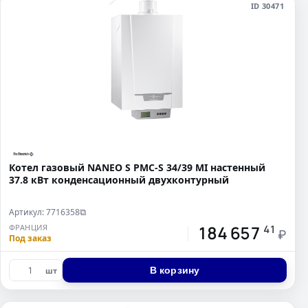
ID 30471
Котел газовый NANEO S PMC-S 34/39 MI настенный
37.8 кВт конденсационный двухконтурный
Артикул: 7716358
⧉
184 657
ФРАНЦИЯ
41
₽
Под заказ
В корзину
шт