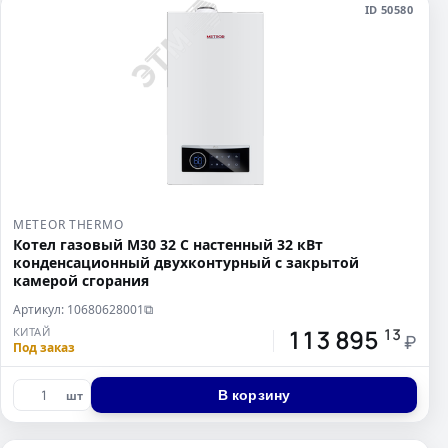
ID 50580
METEOR THERMO
Котел газовый M30 32 C настенный 32 кВт
конденсационный двухконтурный с закрытой
камерой сгорания
Артикул: 10680628001
⧉
113 895
КИТАЙ
13
₽
Под заказ
В корзину
шт