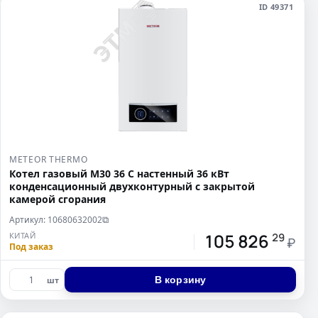
ID 49371
METEOR THERMO
Котел газовый M30 36 C настенный 36 кВт
конденсационный двухконтурный с закрытой
камерой сгорания
Артикул: 10680632002
⧉
105 826
КИТАЙ
29
₽
Под заказ
В корзину
шт