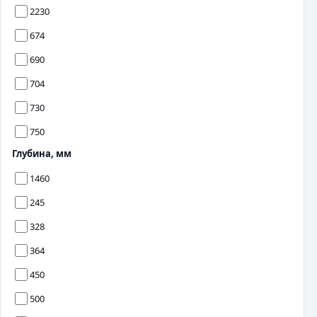
2230
674
690
704
730
750
Глубина, мм
1460
245
328
364
450
500