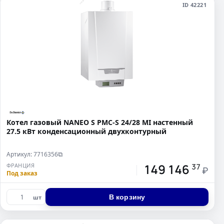
ID 42221
Котел газовый NANEO S PMC-S 24/28 MI настенный
27.5 кВт конденсационный двухконтурный
Артикул: 7716356
⧉
149 146
ФРАНЦИЯ
37
₽
Под заказ
В корзину
шт