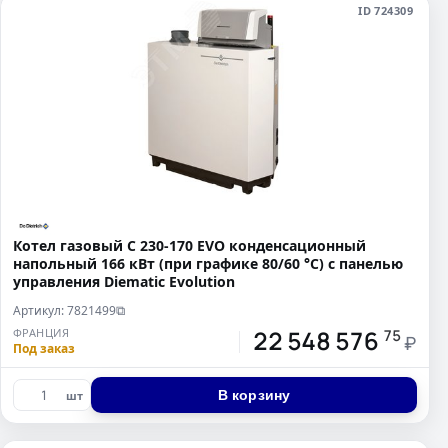
ID 724309
Котел газовый C 230-170 EVO конденсационный
напольный 166 кВт (при графике 80/60 °С) с панелью
управления Diematic Evolution
Артикул: 7821499
⧉
22 548 576
ФРАНЦИЯ
75
₽
Под заказ
В корзину
шт