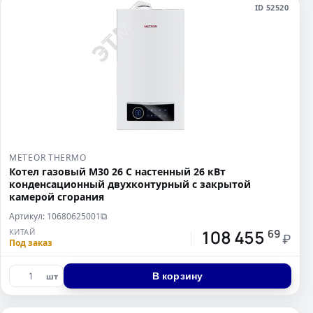
ID 52520
METEOR THERMO
Котел газовый M30 26 C настенный 26 кВт
конденсационный двухконтурный с закрытой
камерой сгорания
Артикул: 10680625001
⧉
108 455
КИТАЙ
69
₽
Под заказ
В корзину
шт