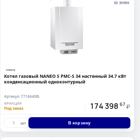
ID 35990
Котел газовый NANEO S PMC-S 34 настенный 34.7 кВт
конденсационный одноконтурный
Артикул: 7716640
⧉
174 398
ФРАНЦИЯ
67
₽
Под заказ
В корзину
шт