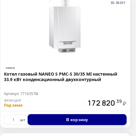
ID 36331
Котел газовый NANEO S PMC-S 30/35 MI настенный
33.9 кВт конденсационный двухконтурный
Артикул: 7716357
⧉
172 820
ФРАНЦИЯ
39
₽
Под заказ
В корзину
шт