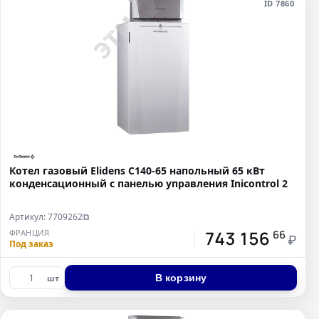
ID 7860
Котел газовый Elidens C140-65 напольный 65 кВт
конденсационный с панелью управления Inicontrol 2
Артикул: 7709262
⧉
743 156
ФРАНЦИЯ
66
₽
Под заказ
В корзину
шт