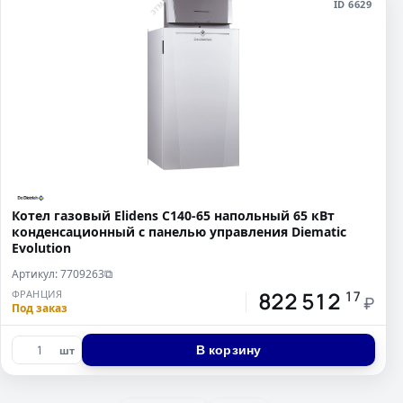
ID 6629
Котел газовый Elidens C140-65 напольный 65 кВт
конденсационный с панелью управления Diematic
Evolution
Артикул: 7709263
⧉
822 512
ФРАНЦИЯ
17
₽
Под заказ
В корзину
шт