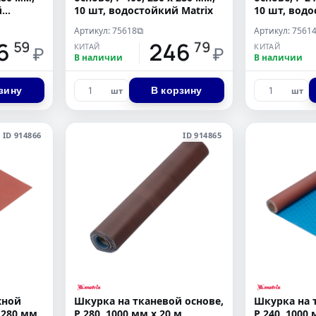
й
10 шт, водостойкий Matrix
10 шт, водо
Артикул: 75618
Артикул: 7561
⧉
6
246
59
79
КИТАЙ
КИТАЙ
₽
₽
В наличии
В наличии
зину
В корзину
шт
шт
ID 914866
ID 914865
жной
Шкурка на тканевой основе,
Шкурка на 
 280 мм,
P 280, 1000 мм х 20 м,
P 240, 1000 