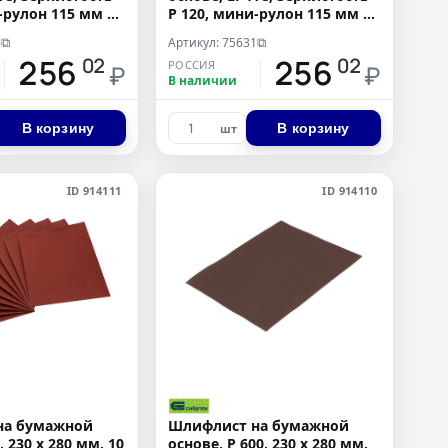
-рулон 115 мм х
Р 120, мини-рулон 115 мм х
5 м, "БАЗ"
6
Артикул: 75631
⧉
⧉
256
256
02
02
РОССИЯ
₽
₽
В наличии
В корзину
В корзину
шт
ID 914111
ID 914110
на бумажной
Шлифлист на бумажной
, 230 х 280 мм, 10
основе, P 600, 230 х 280 мм,