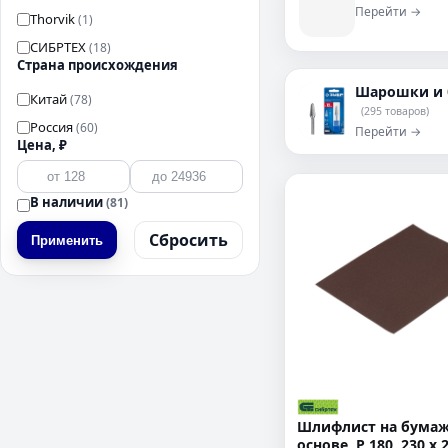
Перейти →
Thorvik
(1)
СИБРТЕХ
(18)
Страна происхождения
Шарошки и 
Китай
(78)
(295 товаров)
Россия
(60)
Перейти →
Цена, ₽
В наличии
(81)
Сбросить
Применить
Шлифлист на бума
основе, P 180, 230 х 