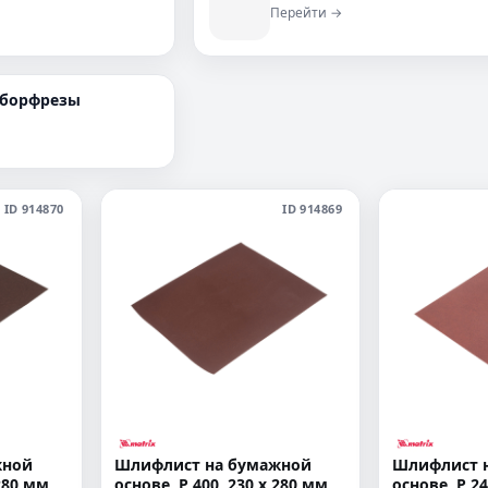
Перейти →
борфрезы
ID 914870
ID 914869
жной
Шлифлист на бумажной
Шлифлист 
280 мм,
основе, P 400, 230 х 280 мм,
основе, P 24