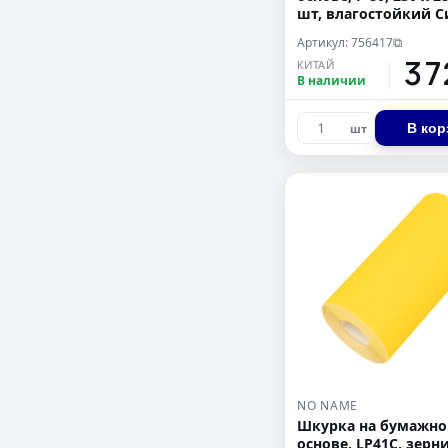
шт, влагостойкий С
Артикул: 756417
⧉
37
КИТАЙ
В наличии
В кор
шт
NO NAME
Шкурка на бумажн
основе, LP41C, зерн