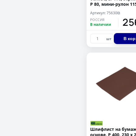
Р 80, мини-рулон 11
м, "БАЗ"
Артикул: 75630
⧉
25
РОССИЯ
В наличии
В кор
шт
Шлифлист на бума
основе, P 400, 230 х 