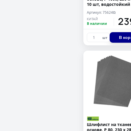
10 шт, водостойкий 
Артикул: 75624
⧉
23
КИТАЙ
В наличии
В кор
шт
Шлифлист на ткане
основе, P 80, 230 х 2