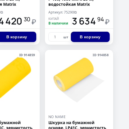
я Matrix
водостойкая Matrix
6
Артикул: 75290
⧉
⧉
4 420
13 634
30
94
КИТАЙ
₽
₽
В наличии
В корзину
В корзину
шт
ID 914859
ID 914858
NO NAME
 бумажной
Шкурка на бумажной
1C, зернистость
основе, LP41C, зернистость