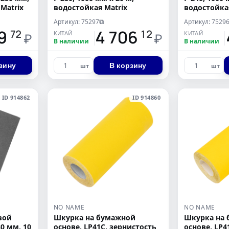
Matrix
водостойкая Matrix
водостойка
Артикул: 75297
Артикул: 7529
⧉
9
14 706
1
72
12
КИТАЙ
КИТАЙ
₽
₽
В наличии
В наличии
зину
В корзину
шт
шт
ID 914862
ID 914860
NO NAME
NO NAME
вой
Шкурка на бумажной
Шкурка на
80 мм, 10
основе, LP41C, зернистость
основе, LP4