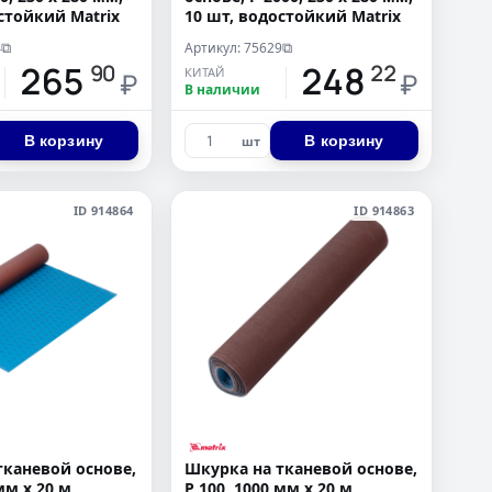
стойкий Matrix
10 шт, водостойкий Matrix
4
Артикул: 75629
⧉
⧉
265
248
90
22
КИТАЙ
₽
₽
В наличии
В корзину
В корзину
шт
ID 914864
ID 914863
тканевой основе,
Шкурка на тканевой основе,
мм х 20 м,
P 100, 1000 мм х 20 м,