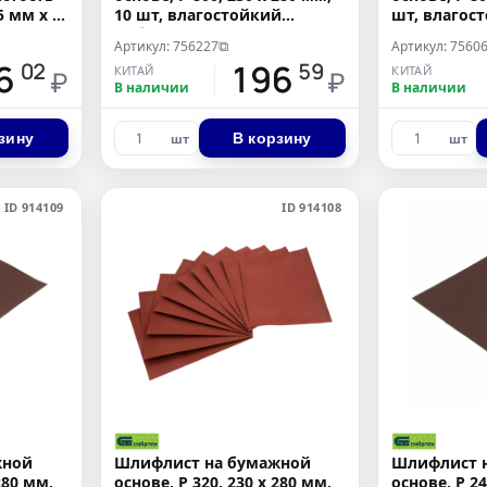
5 мм х 5
10 шт, влагостойкий
шт, влагос
Сибртех
Артикул: 756227
Артикул: 7560
⧉
6
196
02
59
КИТАЙ
КИТАЙ
₽
₽
В наличии
В наличии
зину
В корзину
шт
шт
ID 914109
ID 914108
жной
Шлифлист на бумажной
Шлифлист 
280 мм,
основе, P 320, 230 х 280 мм,
основе, P 24