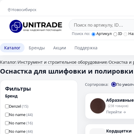
Новосибирск
Поиск по:
Артикул
ID
На
Каталог
Бренды
Акции
Поддержка
Каталог
Инструмент и строительное оборудование
Оснастка и
/
/
Оснастка для шлифовки и полировк
Сортировка:
По умол
Фильтры
Бренд
Абразивные
Denzel
(15)
(238 товаров)
Перейти →
No name
(44)
No name
(16)
Кордщетки
No name
(44)