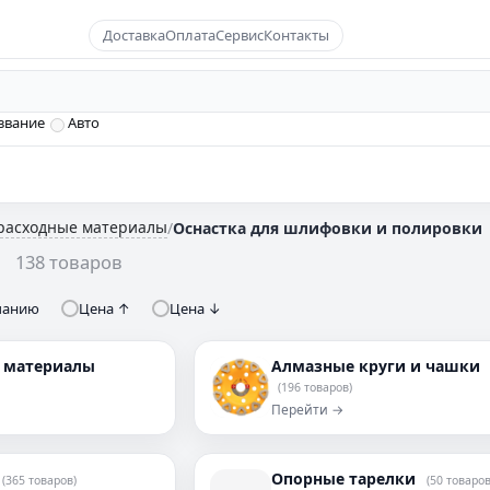
Доставка
Оплата
Сервис
Контакты
звание
Авто
 расходные материалы
/
Оснастка для шлифовки и полировки
и
138 товаров
чанию
Цена ↑
Цена ↓
 материалы
Алмазные круги и чашки
(196 товаров)
Перейти →
Опорные тарелки
(365 товаров)
(50 товаров