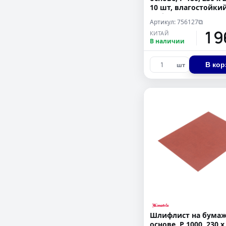
10 шт, влагостойки
Сибртех
Артикул: 756127
⧉
19
КИТАЙ
В наличии
В кор
шт
Шлифлист на бума
основе, P 1000, 230 х