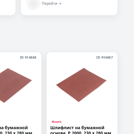
Перейти →
ID 914868
ID 914867
на бумажной
Шлифлист на бумажной
0, 230 х 280 мм,
основе, P 2000, 230 х 280 мм,