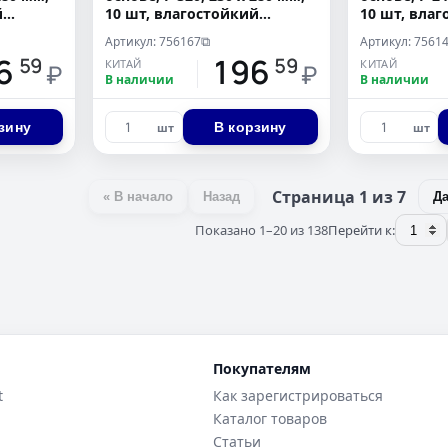
й
10 шт, влагостойкий
10 шт, вла
Сибртех
Сибртех
Артикул: 756167
Артикул: 7561
⧉
6
196
59
59
КИТАЙ
КИТАЙ
₽
₽
В наличии
В наличии
зину
В корзину
шт
шт
Страница 1 из 7
« В начало
Назад
Д
Показано 1–20 из 138
Перейти к:
Покупателям
t
Как зарегистрироваться
Каталог товаров
Статьи