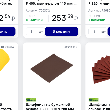
ибртех
Р 400, мини-рулон 115 мм х
Р 320, мини
5 м, "БАЗ"
5 м, "БАЗ"
Артикул: 75637
Артикул: 7563
⧉
2
253
54
59
РОССИЯ
РОССИЯ
₽
₽
В наличии
В наличии
зину
В корзину
шт
шт
ID 914857
ID 914112
ой
Шлифлист на бумажной
Шлифлист 
истость
основе, P 800, 230 х 280 мм,
основе, P 80