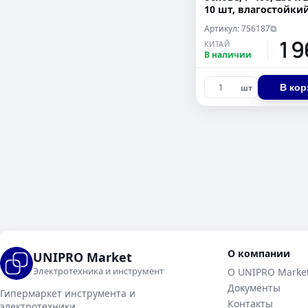
10 шт, влагостойки
Сибртех
Артикул: 756187
⧉
19
КИТАЙ
В наличии
В кор
шт
О компании
UNIPRO Market
Электротехника и инструмент
О UNIPRO Marke
Документы
Гипермаркет инструмента и
Контакты
электротехники