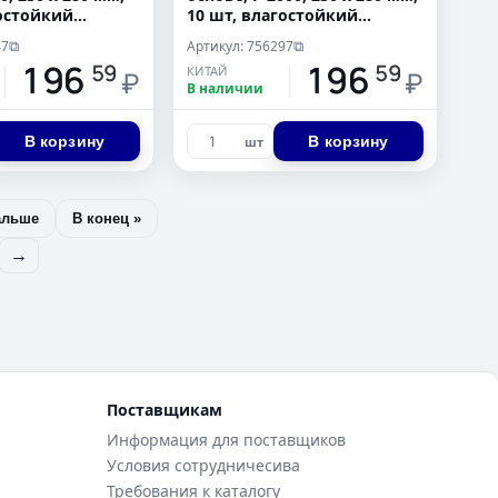
гостойкий
10 шт, влагостойкий
Сибртех
47
Артикул: 756297
⧉
⧉
196
196
59
59
КИТАЙ
₽
₽
В наличии
В корзину
В корзину
шт
альше
В конец »
→
Поставщикам
Информация для поставщиков
Условия сотрудничесива
Требования к каталогу