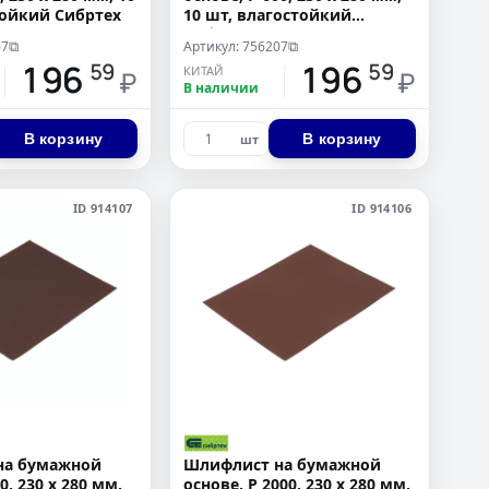
тойкий Сибртех
10 шт, влагостойкий
Сибртех
67
Артикул: 756207
⧉
⧉
196
196
59
59
КИТАЙ
₽
₽
В наличии
В корзину
В корзину
шт
ID 914107
ID 914106
на бумажной
Шлифлист на бумажной
0, 230 х 280 мм,
основе, P 2000, 230 х 280 мм,