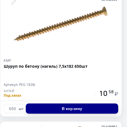
KMP
Шуруп по бетону (нагель) 7,5x182 650шт
Артикул: PEG 182
⧉
10
КИТАЙ
58
₽
Под заказ
В корзину
шт
ID 639992