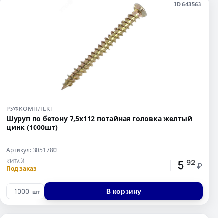
ID 643563
РУФКОМПЛЕКТ
Шуруп по бетону 7,5х112 потайная головка желтый
цинк (1000шт)
Артикул: 305178
⧉
5
КИТАЙ
92
₽
Под заказ
В корзину
шт