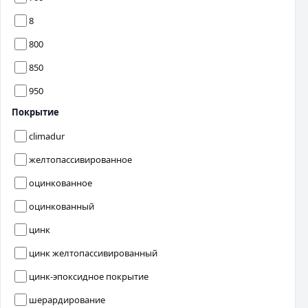
8
800
850
950
Покрытие
climadur
желтопассивированное
оцинкованное
оцинкованный
цинк
цинк желтопассивированный
цинк-эпоксидное покрытие
шерардирование