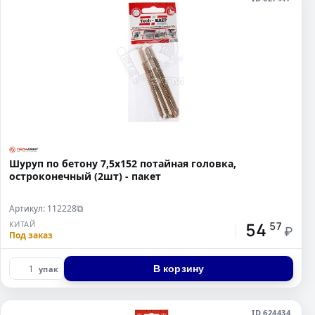
Шуруп по бетону 7,5х152 потайная головка,
остроконечный (2шт) - пакет
Артикул: 112228
⧉
54
КИТАЙ
57
₽
Под заказ
В корзину
упак
ID 624434