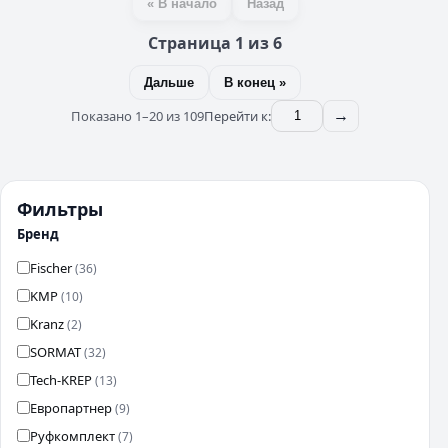
« В начало
Назад
Страница 1 из 6
Дальше
В конец »
Показано 1–20 из 109
Перейти к:
→
Фильтры
Бренд
Fischer
(36)
KMP
(10)
Kranz
(2)
SORMAT
(32)
Tech-KREP
(13)
Европартнер
(9)
Руфкомплект
(7)