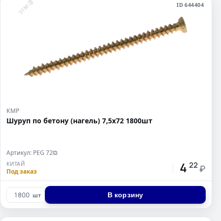
ID 644404
KMP
Шуруп по бетону (нагель) 7,5x72 1800шт
Артикул: PEG 72
⧉
4
КИТАЙ
22
₽
Под заказ
В корзину
шт