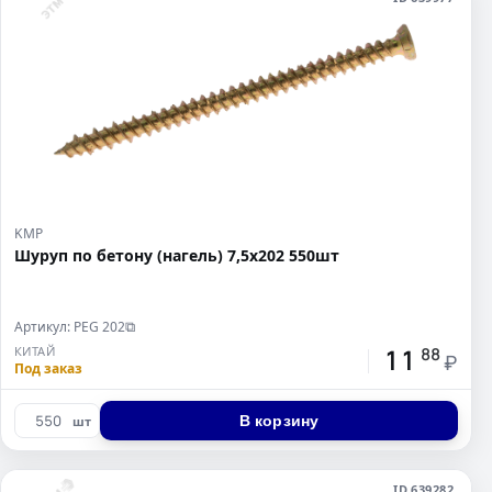
KMP
Шуруп по бетону (нагель) 7,5x202 550шт
Артикул: PEG 202
⧉
11
КИТАЙ
88
₽
Под заказ
В корзину
шт
ID 639282