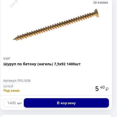
ID 643666
KMP
Шуруп по бетону (нагель) 7,5x92 1400шт
Артикул: PEG 92
⧉
5
КИТАЙ
40
₽
Под заказ
В корзину
шт