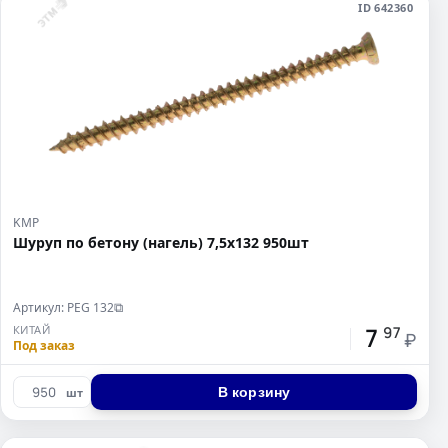
ID 642360
KMP
Шуруп по бетону (нагель) 7,5x132 950шт
Артикул: PEG 132
⧉
7
КИТАЙ
97
₽
Под заказ
В корзину
шт