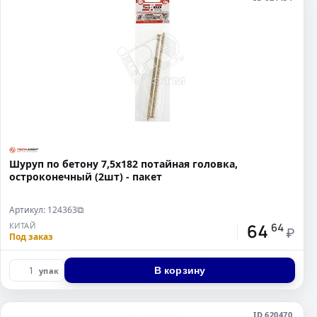
Шуруп по бетону 7,5х182 потайная головка,
остроконечный (2шт) - пакет
Артикул: 124363
⧉
64
КИТАЙ
64
₽
Под заказ
В корзину
упак
ID 620470