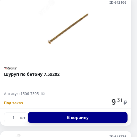
ID 642106
Шуруп по бетону 7.5х202
Артикул: 1506-7595-1
⧉
9
31
₽
Под заказ
В корзину
шт
ID 641775