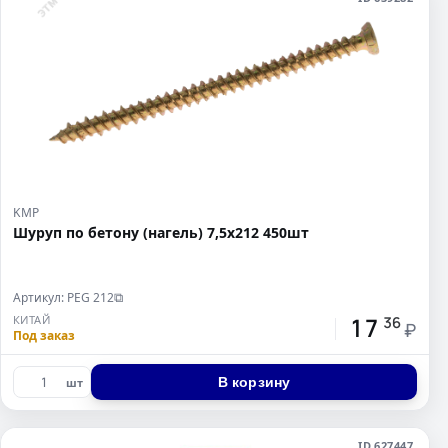
KMP
Шуруп по бетону (нагель) 7,5x212 450шт
Артикул: PEG 212
⧉
17
КИТАЙ
36
₽
Под заказ
В корзину
шт
ID 627447