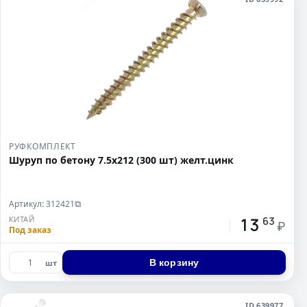
РУФКОМПЛЕКТ
Шуруп по бетону 7.5х212 (300 шт) желт.цинк
Артикул: 312421
⧉
13
КИТАЙ
63
₽
Под заказ
В корзину
шт
ID 639977