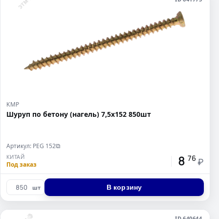
KMP
Шуруп по бетону (нагель) 7,5x152 850шт
Артикул: PEG 152
⧉
8
КИТАЙ
76
₽
Под заказ
В корзину
шт
ID 640644