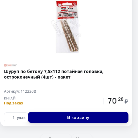
Шуруп по бетону 7,5х112 потайная головка,
остроконечный (4шт) - пакет
Артикул: 112226
⧉
70
КИТАЙ
28
₽
Под заказ
В корзину
упак