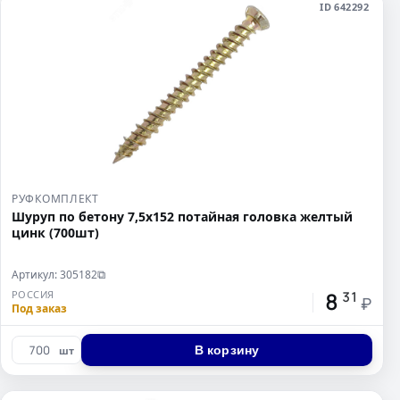
ID 642292
РУФКОМПЛЕКТ
Шуруп по бетону 7,5х152 потайная головка желтый
цинк (700шт)
Артикул: 305182
⧉
8
РОССИЯ
31
₽
Под заказ
В корзину
шт