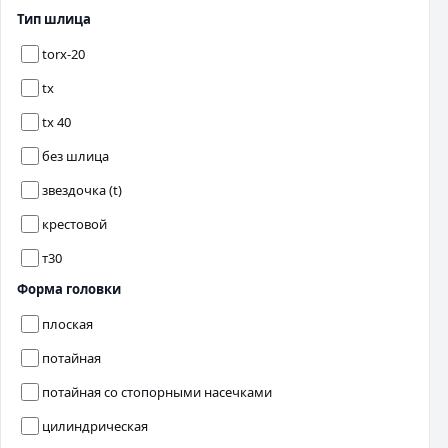
Тип шлица
torx-20
tx
tx 40
без шлица
звездочка (t)
крестовой
т30
Форма головки
плоская
потайная
потайная со стопорными насечками
цилиндрическая